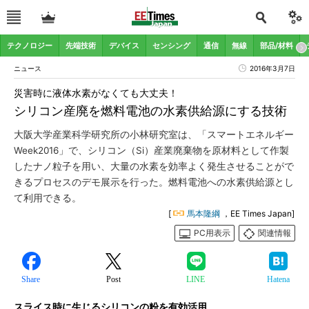
テクノロジー
先端技術
デバイス
センシング
通信
無線
部品/材料
ニュース
2016年3月7日
災害時に液体水素がなくても大丈夫！
シリコン産廃を燃料電池の水素供給源にする技術
大阪大学産業科学研究所の小林研究室は、「スマートエネルギー
Week2016」で、シリコン（Si）産業廃棄物を原材料として作製
したナノ粒子を用い、大量の水素を効率よく発生させることがで
きるプロセスのデモ展示を行った。燃料電池への水素供給源とし
て利用できる。
[
馬本隆綱
，EE Times Japan]
PC用表示
関連情報
Share
Post
LINE
Hatena
スライス時に生じるシリコンの粉を有効活用