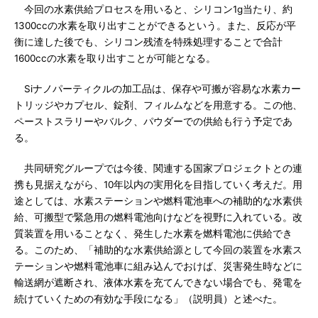
今回の水素供給プロセスを用いると、シリコン1g当たり、約
1300ccの水素を取り出すことができるという。また、反応が平
衡に達した後でも、シリコン残渣を特殊処理することで合計
1600ccの水素を取り出すことが可能となる。
Siナノパーティクルの加工品は、保存や可搬が容易な水素カー
トリッジやカプセル、錠剤、フィルムなどを用意する。この他、
ペーストスラリーやバルク、パウダーでの供給も行う予定であ
る。
共同研究グループでは今後、関連する国家プロジェクトとの連
携も見据えながら、10年以内の実用化を目指していく考えだ。用
途としては、水素ステーションや燃料電池車への補助的な水素供
給、可搬型で緊急用の燃料電池向けなどを視野に入れている。改
質装置を用いることなく、発生した水素を燃料電池に供給でき
る。このため、「補助的な水素供給源として今回の装置を水素ス
テーションや燃料電池車に組み込んでおけば、災害発生時などに
輸送網が遮断され、液体水素を充てんできない場合でも、発電を
続けていくための有効な手段になる」（説明員）と述べた。