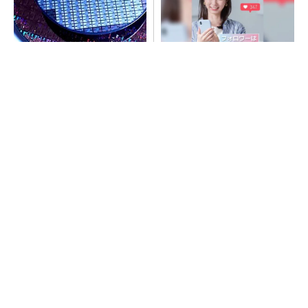
令和8年熊本地震、半導体メー
SNSアカウントを着実に成
カー工場の対応状況
長。実はみんなココ使ってま
す。
PR(Dreaw合同会社)
SNSアカウントを着実に成長。実はみんなココ
使ってます。
PR(Dreaw合同会社)
ルネサス高崎工場が閉鎖へ 「6インチライン維
持限界」 操業50年
He・ナフサ・レジスト逼迫の続報――半導体工
場停止が回避できている理由