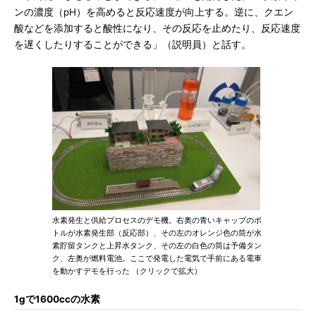
ンの濃度（pH）を高めると反応速度が向上する。逆に、クエン
酸などを添加すると酸性になり、その反応を止めたり、反応速度
を遅くしたりすることができる」（説明員）と話す。
水素発生と供給プロセスのデモ機。右奥の青いキャップのボ
トルが水素発生部（反応部）、その左のオレンジ色の筒が水
素貯留タンクと上昇水タンク、その左の白色の筒は予備タン
ク、左奥が燃料電池。ここで発電した電気で手前にある電車
を動かすデモを行った （クリックで拡大）
1gで1600ccの水素