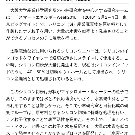
大阪大学産業科学研究所の小林研究室を中心とする研究チーム
は、「スマートエネルギーWeek2016」（2016年3月2～4日、東
京ビッグサイト）で、シリコン（Si）産業廃棄物を原材料として
作製したナノ粒子を用い、大量の水素を効率よく発生させること
ができるプロセスのデモ展示を行った。
太陽電池などに用いられるシリコンウエハーは、シリコンのイ
ンゴッドをワイヤソーで適切な薄さにスライスして使用する。こ
の時、シリコン切粉が大量に発生する。現在はシリコンインゴッ
ドのうち、40～50％は切粉やウエハー片として排出され、シリ
コン産廃物として処理されているという。
このシリコン切粉は形状がマイクロメートルオーダーの粒子で
あり、このままでは水との反応速度が小さく、水素発生源として
再利用することは難しかった。そこで小林研究室と日新化成の研
究グループは、原材料となるシリコン切粉に特殊な処理を行い、
ナノ粒子化することで表面活性を高めた。その上で、「Siナノパ
ーティクル」と呼ぶこの粒子と水を反応させ、大量の水素を低コ
ストで発生させることができるプロセスを開発した。「水素イオ