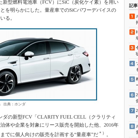
した新型燃料電池車（FCV）にSiC（炭化ケイ素）を用い
術を知る
記事
とを明らかにした。量産車でのSiCパワーデバイスの
エンジニア”が仕掛けた社内
念の180日
ている。
ションは日本を救うのか
IoT通信
ナリスト「未来展望」
愛されないエンジニア」の
行動論
LL」 出典：ホンダ
新型FCV「CLARITY FUEL CELL（クラリティ
治体や企業を対象にリース販売を開始した他、2016年
＊）
ろまでに個人向けの販売を計画する“量産車”だ
。