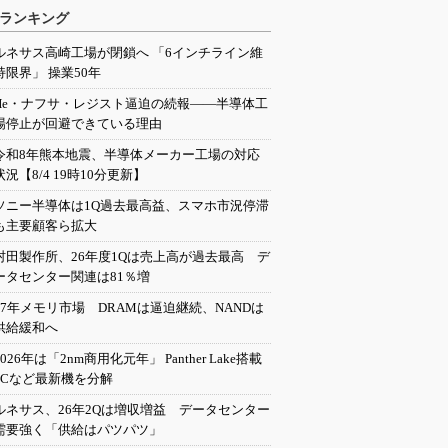
ランキング
ルネサス高崎工場が閉鎖へ 「6インチライン維
持限界」 操業50年
He・ナフサ・レジスト逼迫の続報――半導体工
場停止が回避できている理由
令和8年熊本地震、半導体メーカー工場の対応
状況【8/4 19時10分更新】
ソニー半導体は1Q過去最高益、スマホ市況停滞
も主要顧客ら拡大
村田製作所、26年度1Qは売上高が過去最高 デ
ータセンター関連は81％増
27年メモリ市場 DRAMは逼迫継続、NANDは
供給緩和へ
2026年は「2nm商用化元年」 Panther Lake搭載
PCなど最新機を分解
ルネサス、26年2Qは増収増益 データセンター
需要強く「供給はパツパツ」