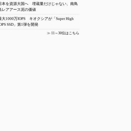
日本を資源大国へ 埋蔵量だけじゃない、南鳥
島レアアース泥の価値
最大1000万IOPS キオクシアが「Super High
IOPS SSD」第1弾を開発
≫
11～30位はこちら