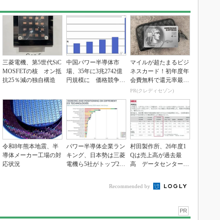
三菱電機、第5世代SiC
中国パワー半導体市
マイルが超たまるビジ
MOSFETの核 オン抵
場、35年に3兆2742億
ネスカード！初年度年
抗25％減の独自構造
円規模に 価格競争さ
会費無料で還元率最大
らに激化
1.125%
PR(クレディセゾン)
令和8年熊本地震、半
パワー半導体企業ラン
村田製作所、26年度1
導体メーカー工場の対
キング、日本勢は三菱
Qは売上高が過去最
応状況
電機ら5社がトップ20
高 データセンター関
入り
連は81％増
Recommended by
PR