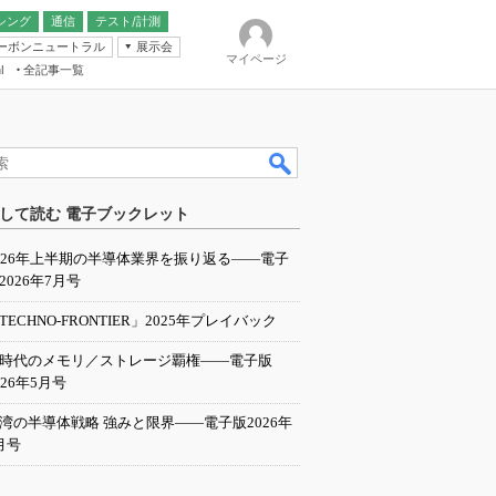
シング
通信
テスト/計測
ーボンニュートラル
展示会
マイページ
全記事一覧
l
ンピューティング
して読む 電子ブックレット
IER
026年上半期の半導体業界を振り返る――電子
2026年7月号
TECHNO-FRONTIER」2025年プレイバック
I時代のメモリ／ストレージ覇権――電子版
026年5月号
湾の半導体戦略 強みと限界――電子版2026年
月号