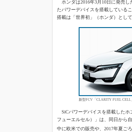
ホンダは2016年3月10日に発売
光伝送技
たパワーデバイスを搭載しているこ
“異端児
改革、執
搭載は「世界初」（ホンダ）とし
イノベー
JASA発
IHSア
「英語に
ための新
新型FCV「CLARITY FUEL CE
SiCパワーデバイスを搭載したホンダの
フューエルセル）」は、同日から自
中に欧米での販売や、2017年夏ご