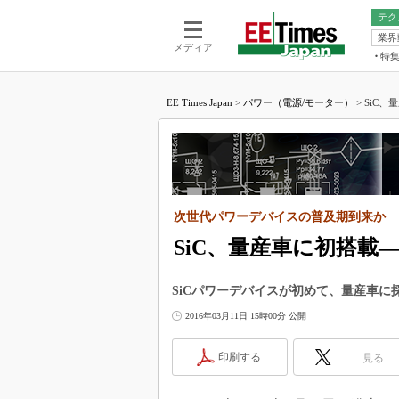
テク
業界
電池／エネル
ア
メディア
特
メ
福田昭の
LS
EE Times Japan
>
パワー（電源/モーター）
>
SiC、
福田昭の
マ
湯之上隆
FP
大山聡の
大原雄介
ック
次世代パワーデバイスの普及期到来か
リタイア
学漂流記
SiC、量産車に初搭載
世界を「
SiCパワーデバイスが初めて、量産車に
踊るバズワ
Buzzwo
2016年03月11日 15時00分 公開
この10
で起こる
印刷する
見る
製品分解