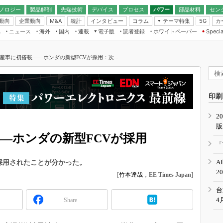
ノロジー
製品解剖
先端技術
デバイス
プロセス
パワー
部品材料
セン
動向
企業動向
統計
インタビュー
コラム
テーマ特集
カ
M&A
5G
ギー
ナログ
無線
集
ニュース
海外
国内
連載
電子版
読者登録
ホワイトペーパー
Specia
フィジカルAI
IoT・エッジコ
モリ
EXPO
Microchip情報
ストレージ通信
EE Times Japan×EDN Japan統合電
エッジAI
子版
I
SEMICON Japan
量産車に初搭載――ホンダの新型FCVが採用：次...
デバイス通信
パワーエレクトロニクス
電子ブックレット
イコン
CEATEC
のナノフォーカス
半導体後工程
GA
EdgeTech＋
業界スコープ
読者調査（EE Times Research）
印刷
TECHNO-FRONT
のエレ・組み込みプレイバ
カーボンニュートラル
2
人とくるま展
版
IoT
直前エンジニアの社会人大
――ホンダの新型FCVが採用
電源設計（EDN Japan）
「
数字」で回してみよう
エレクトロニクス入門（EDN
A
採用されたことが分かった。
Japan）
ード ～Behind the
2
rd
[
竹本達哉
，
EE Times Japan
]
年で起こったこと、次の10年
台
こと
4
Share
で探るアジアの新トレンド