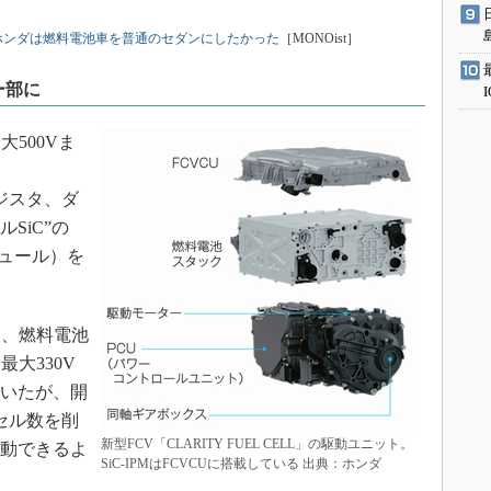
ホンダは燃料電池車を普通のセダンにしたかった
［MONOist］
ー部に
500Vま
」
ジスタ、ダ
SiC”の
ジュール）を
は、燃料電池
大330V
ていたが、開
セル数を削
新型FCV「CLARITY FUEL CELL」の駆動ユニット。
駆動できるよ
SiC-IPMはFCVCUに搭載している 出典：ホンダ