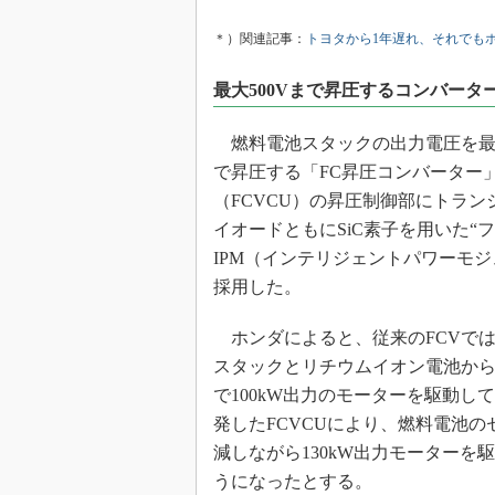
＊）関連記事：
トヨタから1年遅れ、それでも
最大500Vまで昇圧するコンバータ
燃料電池スタックの出力電圧を最大
で昇圧する「FC昇圧コンバーター
（FCVCU）の昇圧制御部にトラン
イオードともにSiC素子を用いた“フル
IPM（インテリジェントパワーモ
採用した。
ホンダによると、従来のFCVで
スタックとリチウムイオン電池から最
で100kW出力のモーターを駆動し
発したFCVCUにより、燃料電池の
減しながら130kW出力モーターを
うになったとする。