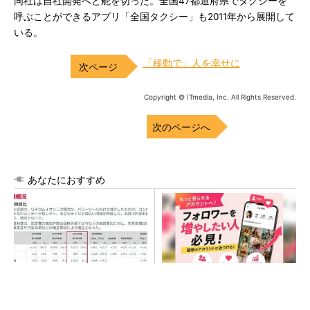
同社は自社開発へと舵を切った。全国47都道府県でタクシーを
呼ぶことができるアプリ「全国タクシー」も2011年から展開して
いる。
「移動で」人を幸せに
Copyright © ITmedia, Inc. All Rights Reserved.
次のページへ
あなたにおすすめ
村田製作所、26年度1Qは売上
SNSアカウントを着実に成
高が過去最高 データセンタ
長。実はみんなココ使ってま