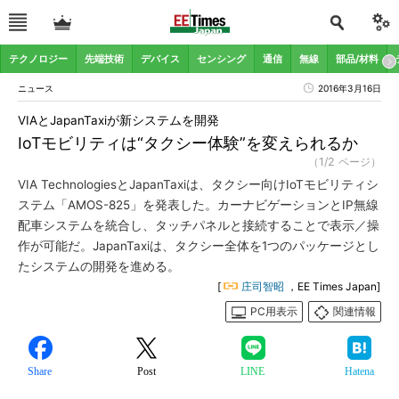
テクノロジー
先端技術
デバイス
センシング
通信
無線
部品/材料
ニュース
2016年3月16日
VIAとJapanTaxiが新システムを開発
IoTモビリティは“タクシー体験”を変えられるか
（1/2 ページ）
VIA TechnologiesとJapanTaxiは、タクシー向けIoTモビリティシ
ステム「AMOS-825」を発表した。カーナビゲーションとIP無線
配車システムを統合し、タッチパネルと接続することで表示／操
作が可能だ。JapanTaxiは、タクシー全体を1つのパッケージとし
たシステムの開発を進める。
[
庄司智昭
，EE Times Japan]
PC用表示
関連情報
Share
Post
LINE
Hatena