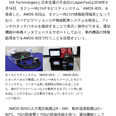
VIA Technologiesと日本交通の子会社のJapanTaxiは2016年3
月14日、タクシー向けIoTモビリティシステム「AMOS-825」を
発表した。AMOS-825は、タクシー向けの情報処理端末となって
おり、カーナビゲーションとIP無線配車システムを統合し、7イ
ンチのタッチパネルを接続することで表示／操作ができる。通信
機能や各種インタフェースもサポートしており、車内機器の情報
処理全てをAMOS-825で行うことを目指すという。
左＝モビリティシステム「AMOS-825」／「AMOS-825」
とタッチパネルで構成したタクシー内をイメージしたモビリ
ティシステム。メーターは高い信頼性が求められることか
ら、他のアプリケーションなどが動作するタブレット内に組
み込むことができないと計量法で決まっているそうだ （クリ
ックで拡大）
AMOS-825の入力電圧範囲は9～36V、動作温度範囲は0～
60℃。7Gの防衝撃と70Gの防振性能を持つ。通信機能として