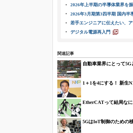
2026年上半期の半導体業界を振
2026年3月期第3四半期 国内
若手エンジニアに伝えたい、ア
デジタル電源再入門
関連記事
自動車業界にとって5G
1＋1を4にする！ 新生
EtherCATって結局
5GはIoT制御のための