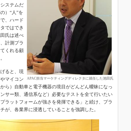
測システムだ
の）“人”を
とで、ハード
ータではでき
池田氏は述べ
と、計測プラ
めてくれる顧
た。
げると、現
APAC担当マーケティングディレクタに就任した池田氏
ーやマイコン
とから）自動車と電子機器の境目がどんどん曖昧になっ
センサー類、通信系など）必要なテストを全て行いたい
測プラットフォームが強さを発揮できる」と続け、プラ
ーチが、各業界に浸透していることを強調した。