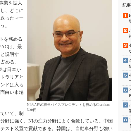
術を知る
事業を拡大
記事
力し、どこに
エンジニア”が仕掛けた社内
念の180日
ち返ったマー
ションは日本を救うのか
いう。
IoT通信
ントを務める
ナリスト「未来展望」
APACは、最
愛されないエンジニア」の
」と説明す
行動論
を占める。
、東は日本か
ストラリアと
インドは入ら
う面白い市場
NIのAPAC担当バイスプレジデントを務めるChandran
Nair氏
ていて、制
分野に強く、NIの注力分野によく合致している。中国
はテスト装置で貢献できる。韓国は、自動車分野も強い