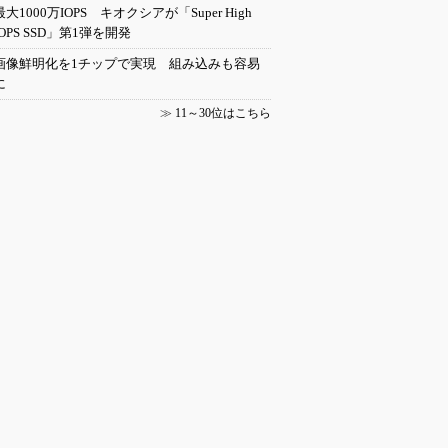
最大1000万IOPS キオクシアが「Super High
IOPS SSD」第1弾を開発
画像鮮明化を1チップで実現 組み込みも容易
に
≫
11～30位はこちら