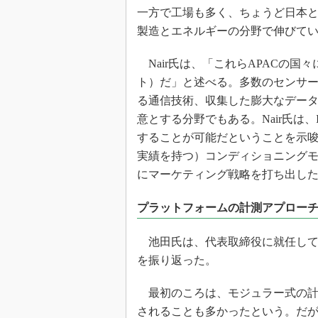
一方で工場も多く、ちょうど日本
製造とエネルギーの分野で伸びて
Nair氏は、「これらAPACの国
ト）だ」と述べる。多数のセンサ
る通信技術、収集した膨大なデータ
意とする分野でもある。Nair氏は、
することが可能だということを示唆
実績を持つ）コンディショニング
にマーケティング戦略を打ち出し
プラットフォームの計測アプロー
池田氏は、代表取締役に就任して
を振り返った。
最初のころは、モジュラー式の計
されることも多かったという。だ