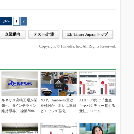
ージへ
1
|
2
企業動向
テスト/計測
EE Times Japan トップ
Copyright © ITmedia, Inc. All Rights Reserved.
ルネサス高崎工場が閉
NXP、Ambarella買収
AIサーバ向け「生産
鎖へ 「6インチライン
を検討か 狙いは車載
キャパシティー超える
維持限界」 操業50年
とエッジAI強化
受注」ローム