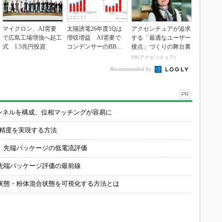
マイクロン、AI需要
太陽誘電26年度1Qは
アクセンチュアが追求
で広島工場増強へ起工
増収増益 AI需要で
する「最適なユーザー
式 1.5兆円投資
コンデンサーのBBレ
接点」づくりの舞台裏
シオ1.72に
PR(アクセンチュア)
Recommended by
PR
チャンネルを構成、位相マッチングが容易に
の精度を実現する方法
 先端パッケージの低電流評価
先端パッケージ評価の最前線
状態・粉体混合状態を可視化する方法とは