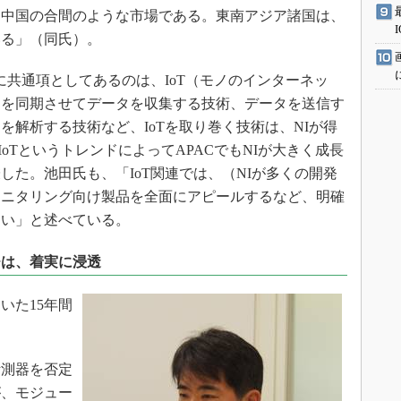
と中国の合間のような市場である。東南アジア諸国は、
いる」（同氏）。
々に共通項としてあるのは、IoT（モノのインターネッ
ーを同期させてデータを収集する技術、データを送信す
を解析する技術など、IoTを取り巻く技術は、NIが得
IoTというトレンドによってAPACでもNIが大きく成長
した。池田氏も、「IoT関連では、（NIが多くの開発
モニタリング向け製品を全面にアピールするなど、明確
たい」と述べている。
チは、着実に浸透
いた15年間
測器を否定
が、モジュー