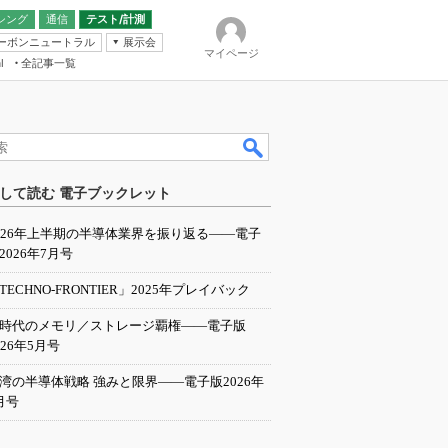
シング
通信
テスト/計測
ーボンニュートラル
展示会
マイページ
全記事一覧
l
ンピューティング
して読む 電子ブックレット
IER
026年上半期の半導体業界を振り返る――電子
2026年7月号
TECHNO-FRONTIER」2025年プレイバック
I時代のメモリ／ストレージ覇権――電子版
026年5月号
湾の半導体戦略 強みと限界――電子版2026年
月号