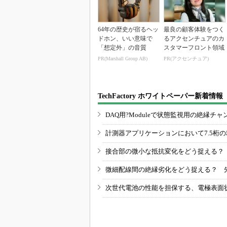
64年の歴史が宿るヘッ
最良の顧客体験をつく
ドホン、いい意味で
るアクセンチュアのカ
「想定外」の音質
スタマーフロント領域
PR(Marshall Group AB)
PR(アクセンチュア)
TechFactory ホワイトペーパー新着情報
DAQ用?Moduleで状態監視用の絶縁
計測器アプリケーションにおいて7.5桁
接合部の微小な抵抗変化をどう捉える？
微細配線間の絶縁劣化をどう捉える？ 
次世代電池の性能を担保する、電極表面