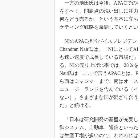
光伝送技
一方の池田氏は今後、APACでの
をすべく、問題点の洗い出しに注
“異端児
改革、執
何をどう売るか、という基本に立
イノベー
ケティング戦略を展開していくと
JASA発
NIのAPAC担当バイスプレジデ
IHSア
Chandran Nair氏は、「NIにとって
「英語に
も速い速度で成長している市場だ
ための新
る。NIの売り上げ比率では、28％
Nair氏は「ここで言うAPACとは
ら西はミャンマーまで、南はオー
ニュージーランドを含んでいる（
ない）。さまざまな国が混ざり合
だ」と続ける。
「日本は研究開発の基盤が充実し
御システム、自動車、通信といった
は生産工場が多いので、われわれ