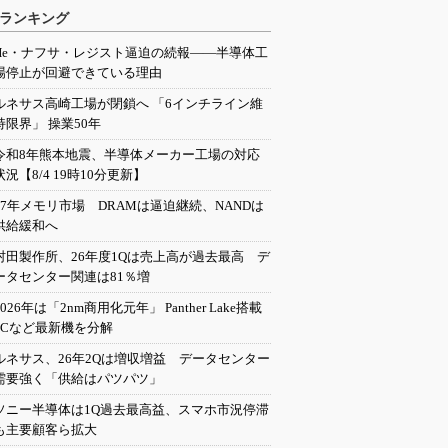
ランキング
He・ナフサ・レジスト逼迫の続報――半導体工
場停止が回避できている理由
ルネサス高崎工場が閉鎖へ 「6インチライン維
持限界」 操業50年
令和8年熊本地震、半導体メーカー工場の対応
状況【8/4 19時10分更新】
27年メモリ市場 DRAMは逼迫継続、NANDは
供給緩和へ
村田製作所、26年度1Qは売上高が過去最高 デ
ータセンター関連は81％増
2026年は「2nm商用化元年」 Panther Lake搭載
PCなど最新機を分解
ルネサス、26年2Qは増収増益 データセンター
需要強く「供給はパツパツ」
ソニー半導体は1Q過去最高益、スマホ市況停滞
も主要顧客ら拡大