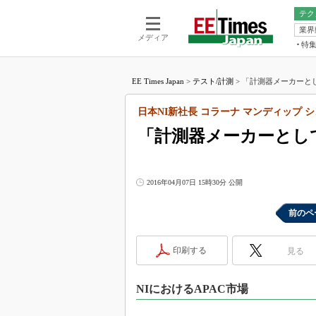
テク
業界
電池／エネル
ア
メディア
特
メ
福田昭の
LS
EE Times Japan
>
テスト/計測
>
「計測器メーカーとし
福田昭の
マ
湯之上隆
日本NI新社長 コラーナ マンディップ 
FP
大山聡の
「計測器メーカーとし
大原雄介
ック
リタイア
2016年04月07日 15時30分 公開
学漂流記
前のペ
世界を「
踊るバズワ
Buzzwo
印刷する
見る
この10
で起こる
NIにおけるAPAC市場
製品分解