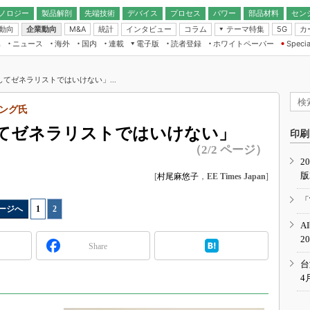
ノロジー
製品解剖
先端技術
デバイス
プロセス
パワー
部品材料
セン
動向
企業動向
統計
インタビュー
コラム
テーマ特集
カ
M&A
5G
ギー
ナログ
無線
集
ニュース
海外
国内
連載
電子版
読者登録
ホワイトペーパー
Specia
フィジカルAI
IoT・エッジコ
モリ
EXPO
Microchip情報
ストレージ通信
EE Times Japan×EDN Japan統合電
エッジAI
子版
I
SEMICON Japan
てゼネラリストではいけない」...
デバイス通信
パワーエレクトロニクス
電子ブックレット
イコン
CEATEC
のナノフォーカス
シング氏
半導体後工程
GA
EdgeTech＋
業界スコープ
てゼネラリストではいけない」
読者調査（EE Times Research）
印刷
TECHNO-FRONT
のエレ・組み込みプレイバ
（2/2 ページ）
カーボンニュートラル
2
人とくるま展
版
IoT
[
村尾麻悠子
，
EE Times Japan
]
直前エンジニアの社会人大
電源設計（EDN Japan）
「
ージへ
1
|
2
数字」で回してみよう
エレクトロニクス入門（EDN
A
Japan）
ード ～Behind the
2
rd
Share
年で起こったこと、次の10年
台
こと
4
で探るアジアの新トレンド