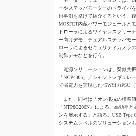
モーターソリューションでは、BL
ーやステッパモーターのドライバ
用事例を挙げて紹介するという。
MOSFET内蔵パワーモジュールと
トローラによるワイヤレスクリー
ー向けデモ、デュアルステッパモ
ローラによるセキュリティカメラ
制御デモなどを行う。
電源ソリューションは、疑似共振コ
「NCP4305」／シャントレギュレ
で省電力を実現した45W出力PSU（Pow
また、同社は「オン抵抗の標準値が1
『NTP8G206N』による、高効
ンを展示する」と語る。USB Type C
システムレベルのソリューション