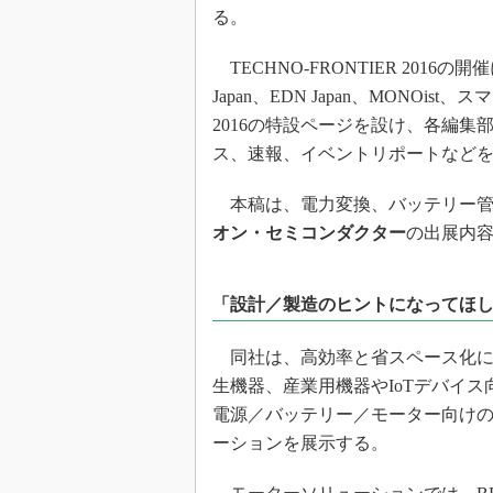
光伝送技
る。
“異端児
改革、執
TECHNO-FRONTIER 2016
イノベー
Japan、EDN Japan、MONOis
2016の特設ページを設け、各編
JASA発
ス、速報、イベントリポートなど
IHSア
「英語に
本稿は、電力変換、バッテリー管
ための新
オン・セミコンダクター
の出展内
「設計／製造のヒントになってほ
同社は、高効率と省スペース化に
生機器、産業用機器やIoTデバイス
電源／バッテリー／モーター向け
ーションを展示する。