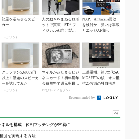
部屋を沼らせるスピー
人の動きをまねるロボ
NXP、Ambarella買収
カー
ットで実演 STのフ
を検討か 狙いは車載
ィジカルAI向け製品
とエッジAI強化
群
PR(デノン)
クラファン5,600万円
マイルが超たまるビジ
三菱電機、第5世代SiC
以上！話題のスピーカ
ネスカード！初年度年
MOSFETの核 オン抵
ーを試してみた
会費無料で還元率最大
抗25％減の独自構造
1.125%
PR(デノン)
PR(クレディセゾン)
Recommended by
PR
チャンネルを構成、位相マッチングが容易に
の精度を実現する方法