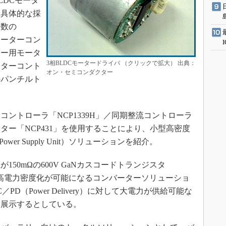
DCモータ
を具体的な採
複数の
モーターコン
ナー用モータ
3相BLDCモータードライバ （クリックで拡大） 出典：
ーターコント
オン・セミコンダクター
のパンチルト
ントローラ「NCP1339H」／同期整流コントローラ
ーター「NCP431」を使用することにより、小型高密度
er Supply Unit）ソリューションを紹介。
50mΩの600V GaNカスコードトランジスタ
率と高電力密度化が可能になるコンバーターソリューショ
／PD（Power Delivery）に対して大電力が供給可能な
も展示するとしている。