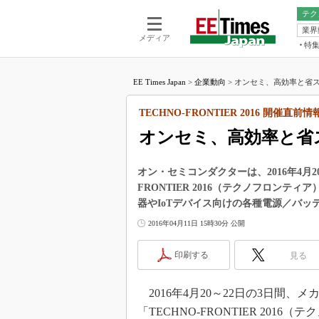
テク
業界
電池／エネル
ア
メディア
特
メ
福田昭の
LS
EE Times Japan
>
企業動向
>
オンセミ、高効率と省ス
福田昭の
マ
湯之上隆
TECHNO-FRONTIER 2016 開催直前情
FP
大山聡の
オンセミ、高効率と省
大原雄介
ック
オン・セミコンダクターは、2016年4月2
リタイア
FRONTIER 2016（テクノフロン
学漂流記
器やIoTデバイス向けの各種電源／バ
世界を「
2016年04月11日 15時30分 公開
踊るバズワ
Buzzwo
印刷する
見る
この10
で起こる
2016年4月20～22日の3日間
製品分解
「TECHNO-FRONTIER 20