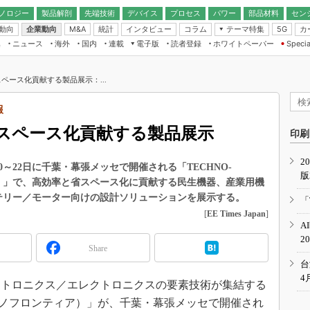
ノロジー
製品解剖
先端技術
デバイス
プロセス
パワー
部品材料
セン
動向
企業動向
統計
インタビュー
コラム
テーマ特集
カ
M&A
5G
ギー
ナログ
無線
集
ニュース
海外
国内
連載
電子版
読者登録
ホワイトペーパー
Specia
フィジカルAI
IoT・エッジコ
モリ
EXPO
Microchip情報
ストレージ通信
EE Times Japan×EDN Japan統合電
エッジAI
子版
I
SEMICON Japan
ペース化貢献する製品展示：...
デバイス通信
パワーエレクトロニクス
電子ブックレット
イコン
CEATEC
のナノフォーカス
報
半導体後工程
GA
EdgeTech＋
業界スコープ
スペース化貢献する製品展示
読者調査（EE Times Research）
印刷
TECHNO-FRONT
のエレ・組み込みプレイバ
カーボンニュートラル
2
人とくるま展
0～22日に千葉・幕張メッセで開催される「TECHNO-
版
IoT
直前エンジニアの社会人大
ティア）」で、高効率と省スペース化に貢献する民生機器、産業用機
電源設計（EDN Japan）
ッテリー／モーター向けの設計ソリューションを展示する。
「
数字」で回してみよう
[
EE Times Japan
]
エレクトロニクス入門（EDN
A
Japan）
ード ～Behind the
2
rd
Share
年で起こったこと、次の10年
台
こと
4
、メカトロニクス／エレクトロニクスの要素技術が集結する
で探るアジアの新トレンド
16（テクノフロンティア）」が、千葉・幕張メッセで開催され