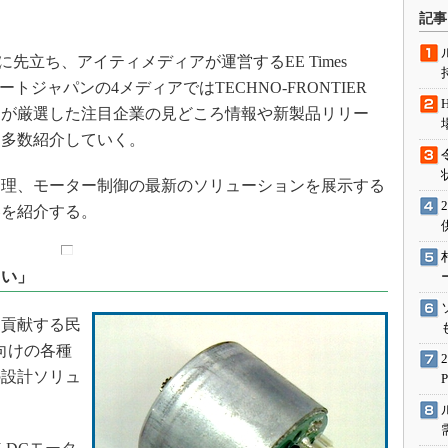
術を知る
記事
エンジニア”が仕掛けた社内
念の180日
の開催に先立ち、アイティメディアが運営するEE Times
ションは日本を救うのか
t、スマートジャパンの4メディアではTECHNO-FRONTIER
集部が厳選した注目企業の見どころ情報や新製品リリー
IoT通信
を多数紹介していく。
ナリスト「未来展望」
愛されないエンジニア」の
理、モーター制御の最新のソリューションを展示する
行動論
容を紹介する。
しい」
貢献する民
向けの各種
の設計ソリュ