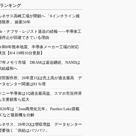
ランキング
ルネサス高崎工場が閉鎖へ 「6インチライン維
持限界」 操業50年
He・ナフサ・レジスト逼迫の続報――半導体工
場停止が回避できている理由
令和8年熊本地震、半導体メーカー工場の対応
状況【8/4 19時10分更新】
27年メモリ市場 DRAMは逼迫継続、NANDは
供給緩和へ
村田製作所、26年度1Qは売上高が過去最高 デ
ータセンター関連は81％増
ソニー半導体は1Q過去最高益、スマホ市況停滞
も主要顧客ら拡大
2026年は「2nm商用化元年」 Panther Lake搭載
PCなど最新機を分解
ルネサス、26年2Qは増収増益 データセンター
需要強く「供給はパツパツ」