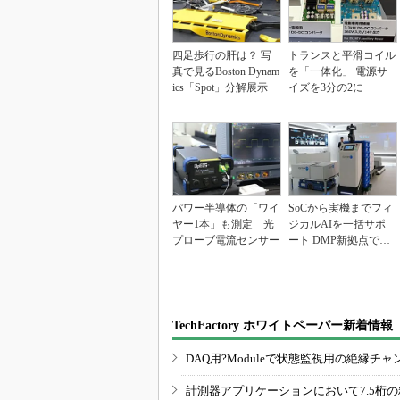
四足歩行の肝は？ 写
トランスと平滑コイル
真で見るBoston Dynam
を「一体化」 電源サ
ics「Spot」分解展示
イズを3分の2に
パワー半導体の「ワイ
SoCから実機までフィ
ヤー1本」も測定 光
ジカルAIを一括サポ
プローブ電流センサー
ート DMP新拠点で展
開加速
TechFactory ホワイトペーパー新着情報
DAQ用?Moduleで状態監視用の絶縁
計測器アプリケーションにおいて7.5桁