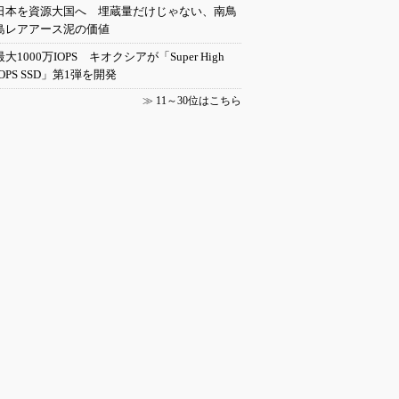
日本を資源大国へ 埋蔵量だけじゃない、南鳥
島レアアース泥の価値
最大1000万IOPS キオクシアが「Super High
IOPS SSD」第1弾を開発
≫
11～30位はこちら