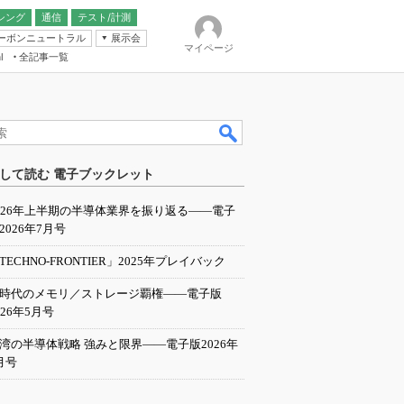
シング
通信
テスト/計測
ーボンニュートラル
展示会
マイページ
全記事一覧
l
ンピューティング
して読む 電子ブックレット
IER
026年上半期の半導体業界を振り返る――電子
2026年7月号
TECHNO-FRONTIER」2025年プレイバック
I時代のメモリ／ストレージ覇権――電子版
026年5月号
湾の半導体戦略 強みと限界――電子版2026年
月号