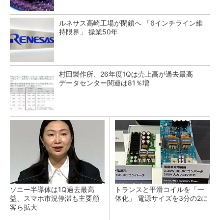
ルネサス高崎工場が閉鎖へ 「6インチライン維
持限界」 操業50年
村田製作所、26年度1Qは売上高が過去最高
データセンター関連は81％増
ソニー半導体は1Q過去最高
トランスと平滑コイルを「一
益、スマホ市況停滞も主要顧
体化」 電源サイズを3分の2に
客ら拡大