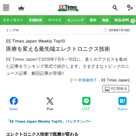
テクノロジー
先端技術
デバイス
センシング
通信
無線
部品/材料
トップ10
2016年7月16日
EE Times Japan Weekly Top10
医療を変える最先端エレクトロニクス技術
EE Times Japanで2016年7月9～15日に、多くのアクセスを集め
た記事をランキング形式で紹介します。さまざまなトピックのニ
ュース記事、解説記事が登場!!
[
村尾麻悠子
，EE Times Japan]
PC用表示
Share
Post
LINE
Hatena
「EE Times Japan Weekly Top10」バックナンバー
エレクトロニクス技術で医療が変わる