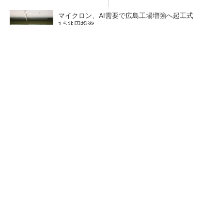
マイクロン、AI需要で広島工場増強へ起工式
1.5兆円投資
He・ナフサ・レジスト逼迫の続報――半導体工
場停止が回避できている理由
中国最大のDRAMメーカーCXMTがIPOへ 増
産とHBM開発で存在感