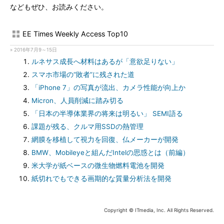
などもぜひ、お読みください。
EE Times Weekly Access Top10
» 2016年7月9～15日
ルネサス成長へ材料はあるが「意欲足りない」
スマホ市場の“敗者”に残された道
「iPhone 7」の写真が流出、カメラ性能が向上か
Micron、人員削減に踏み切る
「日本の半導体業界の将来は明るい」 SEMI語る
課題が残る、クルマ用SSDの熱管理
網膜を移植して視力を回復、仏メーカーが開発
BMW、Mobileyeと組んだIntelの思惑とは（前編）
米大学が紙ベースの微生物燃料電池を開発
紙切れでもできる画期的な質量分析法を開発
Copyright © ITmedia, Inc. All Rights Reserved.