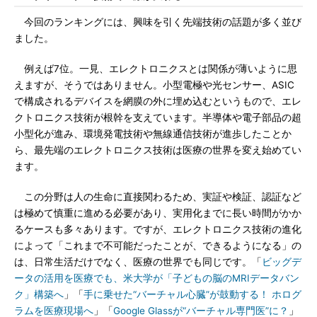
今回のランキングには、興味を引く先端技術の話題が多く並び
ました。
例えば7位。一見、エレクトロニクスとは関係が薄いように思
えますが、そうではありません。小型電極や光センサー、ASIC
で構成されるデバイスを網膜の外に埋め込むというもので、エレ
クトロニクス技術が根幹を支えています。半導体や電子部品の超
小型化が進み、環境発電技術や無線通信技術が進歩したことか
ら、最先端のエレクトロニクス技術は医療の世界を変え始めてい
ます。
この分野は人の生命に直接関わるため、実証や検証、認証など
は極めて慎重に進める必要があり、実用化までに長い時間がかか
るケースも多々あります。ですが、エレクトロニクス技術の進化
によって「これまで不可能だったことが、できるようになる」の
は、日常生活だけでなく、医療の世界でも同じです。「
ビッグデ
ータの活用を医療でも、米大学が「子どもの脳のMRIデータバン
ク」構築へ
」「
手に乗せた“バーチャル心臓”が鼓動する！ ホログ
ラムを医療現場へ
」「
Google Glassが“バーチャル専門医”に？
」