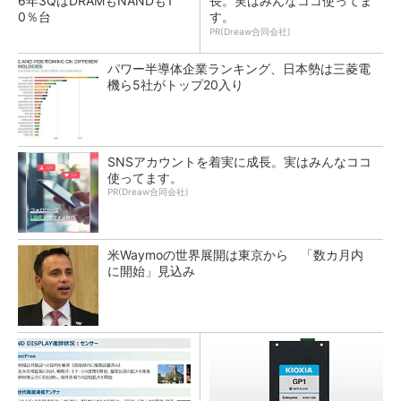
6年3QはDRAMもNANDも1
長。実はみんなココ使ってま
0％台
す。
PR(Dreaw合同会社)
パワー半導体企業ランキング、日本勢は三菱電
機ら5社がトップ20入り
SNSアカウントを着実に成長。実はみんなココ
使ってます。
PR(Dreaw合同会社)
米Waymoの世界展開は東京から 「数カ月内
に開始」見込み