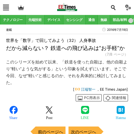
テクノロジー
先端技術
デバイス
センシング
通信
無線
部品/材料
連載
2016年7月19日
世界を「数字」で回してみよう（32） 人身事故
だから減らない？ 鉄道への飛び込みは“お手軽”か
（7/8 ページ）
このシリーズを始めて以来、「鉄道を使った自殺は、他の自殺よ
り“軽い”ような気がする」という印象を拭えずにいます。そこで
今回、なぜ“軽い”と感じるのか、それを具体的に検討してみまし
た。
[
江端智一
，EE Times Japan]
PC用表示
関連情報
Share
Post
LINE
Hatena
前のページへ
次のページへ