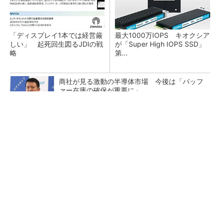
「ディスプレイ1本では経営厳
最大1000万IOPS キオクシア
しい」 起死回生図るJDIの戦
が「Super High IOPS SSD」
略
第...
商社が見る激動の半導体市場 今後は「バッフ
ァー在庫の確保が重要に」
AMDとMicrosoft、戦略的パートナーシップ拡
大
中国最大のDRAMメーカーCXMTがIPOへ 増
産とHBM開発で存在感