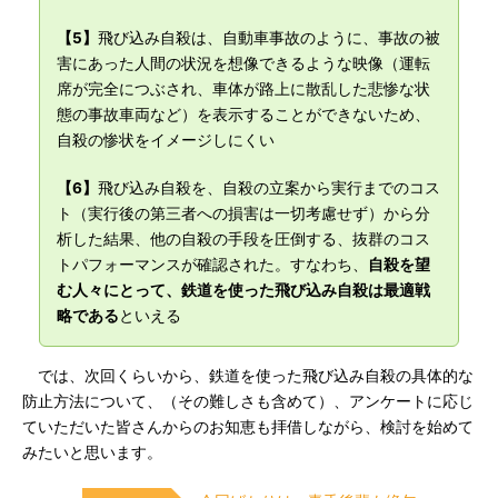
【5】
飛び込み自殺は、自動車事故のように、事故の被
害にあった人間の状況を想像できるような映像（運転
席が完全につぶされ、車体が路上に散乱した悲惨な状
態の事故車両など）を表示することができないため、
自殺の惨状をイメージしにくい
【6】
飛び込み自殺を、自殺の立案から実行までのコス
ト（実行後の第三者への損害は一切考慮せず）から分
析した結果、他の自殺の手段を圧倒する、抜群のコス
トパフォーマンスが確認された。すなわち、
自殺を望
む人々にとって、鉄道を使った飛び込み自殺は最適戦
略である
といえる
では、次回くらいから、鉄道を使った飛び込み自殺の具体的な
防止方法について、（その難しさも含めて）、アンケートに応じ
ていただいた皆さんからのお知恵も拝借しながら、検討を始めて
みたいと思います。