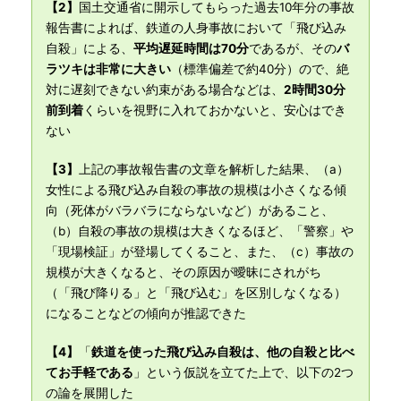
【2】
国土交通省に開示してもらった過去10年分の事故
報告書によれば、鉄道の人身事故において「飛び込み
自殺」による、
平均遅延時間は70分
であるが、その
バ
ラツキは非常に大きい
（標準偏差で約40分）ので、絶
対に遅刻できない約束がある場合などは、
2時間30分
前到着
くらいを視野に入れておかないと、安心はでき
ない
【3】
上記の事故報告書の文章を解析した結果、（a）
女性による飛び込み自殺の事故の規模は小さくなる傾
向（死体がバラバラにならないなど）があること、
（b）自殺の事故の規模は大きくなるほど、「警察」や
「現場検証」が登場してくること、また、（c）事故の
規模が大きくなると、その原因が曖昧にされがち
（「飛び降りる」と「飛び込む」を区別しなくなる）
になることなどの傾向が推認できた
【4】
「
鉄道を使った飛び込み自殺は、他の自殺と比べ
てお手軽である
」という仮説を立てた上で、以下の2つ
の論を展開した