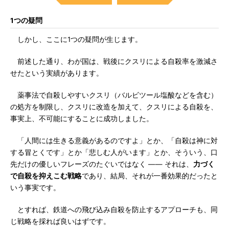
1つの疑問
しかし、ここに1つの疑問が生じます。
前述した通り、わが国は、戦後にクスリによる自殺率を激減さ
せたという実績があります。
薬事法で自殺しやすいクスリ（バルビツール塩酸などを含む）
の処方を制限し、クスリに改造を加えて、クスリによる自殺を、
事実上、不可能にすることに成功しました。
「人間には生きる意義があるのですよ」とか、「自殺は神に対
する冒とくです」とか「悲しむ人がいます」とか、そういう、口
先だけの優しいフレーズのたぐいではなく ―― それは、
力づく
で自殺を抑えこむ戦略
であり、結局、それが一番効果的だったと
いう事実です。
とすれば、鉄道への飛び込み自殺を防止するアプローチも、同
じ戦略を採れば良いはずです。