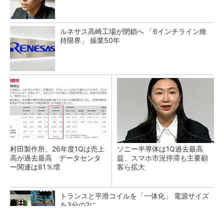
ルネサス高崎工場が閉鎖へ 「6インチライン維
持限界」 操業50年
村田製作所、26年度1Qは売上
ソニー半導体は1Q過去最高
高が過去最高 データセンタ
益、スマホ市況停滞も主要顧
ー関連は81％増
客ら拡大
トランスと平滑コイルを「一体化」 電源サイズ
を3分の2に