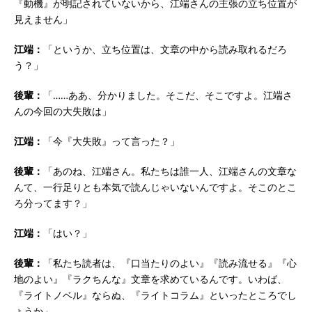
『動機』が明記されていないから、江端さんの主張の立ち位置が
見えません」
江端：
「というか、立ち位置は、文章の中から読み取れるだろ
う？」
後輩：
「……ああ、分かりました。そこだ、そこですよ。江端さ
んの今回の大失敗は」
江端：
「今『大失敗』って言った？」
後輩：
「あのね、江端さん。私たちは誰一人、江端さんの文章な
んて、一行足りとも本気で読んじゃいないんですよ。そこのとこ
ろ分ってます？」
江端：
「はい？」
後輩：
「私たち読者は、『口当たりのよい』『読み流せる』『心
地のよい』『ラクちんな』文章を求めているんです。いわば、
『ライトノベル』ならぬ、『ライトコラム』といったところでし
ょうか」