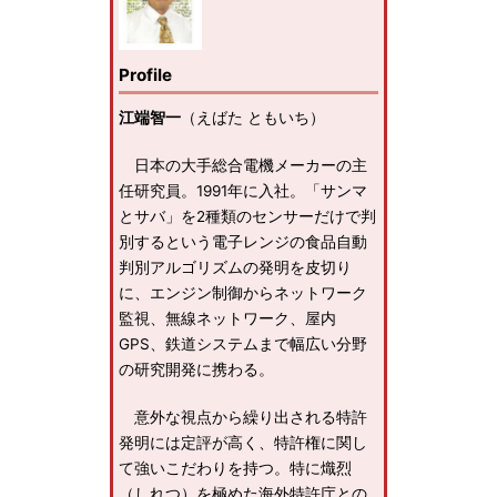
Profile
江端智一
（えばた ともいち）
日本の大手総合電機メーカーの主
任研究員。1991年に入社。「サンマ
とサバ」を2種類のセンサーだけで判
別するという電子レンジの食品自動
判別アルゴリズムの発明を皮切り
に、エンジン制御からネットワーク
監視、無線ネットワーク、屋内
GPS、鉄道システムまで幅広い分野
の研究開発に携わる。
意外な視点から繰り出される特許
発明には定評が高く、特許権に関し
て強いこだわりを持つ。特に熾烈
（しれつ）を極めた海外特許庁との