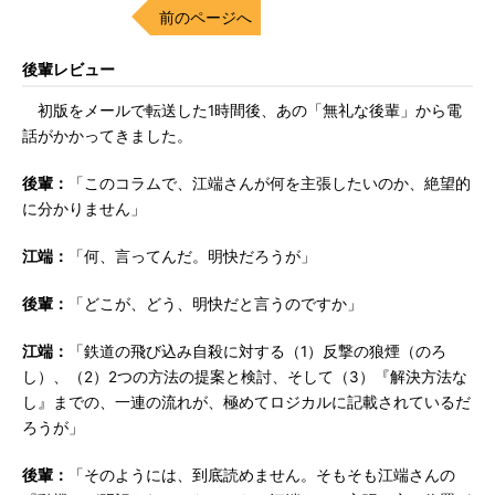
前のページへ
後輩レビュー
初版をメールで転送した1時間後、あの「無礼な後輩」から電
話がかかってきました。
後輩：
「このコラムで、江端さんが何を主張したいのか、絶望的
に分かりません」
江端：
「何、言ってんだ。明快だろうが」
後輩：
「どこが、どう、明快だと言うのですか」
江端：
「鉄道の飛び込み自殺に対する（1）反撃の狼煙（のろ
し）、（2）2つの方法の提案と検討、そして（3）『解決方法な
し』までの、一連の流れが、極めてロジカルに記載されているだ
ろうが」
後輩：
「そのようには、到底読めません。そもそも江端さんの