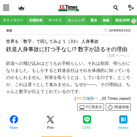
テクノロジー
先端技術
デバイス
センシング
通信
無線
部品/材料
連載
2016年8月24日
世界を「数字」で回してみよう（33） 人身事故
鉄道人身事故に打つ手なし!? 数字が語るその理由
（6/6 ページ）
鉄道への飛び込みはどうもお手軽らしい。それは前回、明らかに
なりました。もしかすると鉄道会社はそれを体感的に知っている
のかもしれません。対策を取ろうとは、しているのです。ところ
が、これは遅々として進みません。なぜか――。その理由は、ち
ゃんと数字が伝えてくれているのです。
[
江端智一
，EE Times Japan]
PC用表示
関連情報
Share
Post
LINE
Hatena