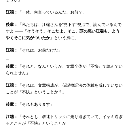
江端：
「一体、何言っているんだ、お前？」
後輩：
「私たちは、江端さんを“見下す”視点で、読んでいるんで
すよ ――『
そうそう、そこだよ。そこ。頭の悪い江端も、よう
やくそこに気がついたか
』という風に」
江端：
「それは、お前だけだ」
後輩：
「それと、なんというか、文章全体が『不快』で読んでい
られません」
江端：
「それは、文章構成が、仮説検証法の体裁を成していない
ことが『不快』ということか？」
後輩：
「それもあります」
江端：
「それとも、叙述トリックに走り過ぎていて、イヤミ過ぎ
るところが『不快』ということか」