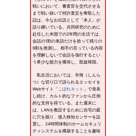
戦いにおいて、審査官を交代させる
まで戦い抜いて特許査定を奪取した
話は、今なお伝説として「本人」が
語り継いでいる。共同研究のために
赴任した米国での2年間の生活では、
会話の1割の単語だけを拾って残りの
9割を推測し、相手の言っている内容
を理解しないで会話を強行するとい
う希少な能力を獲得し、凱旋帰国。
私生活においては、辛辣（しんら
つ）な切り口で語られるエッセイを
Webサイト「
こぼれネット
」で発表
し続け、カルト的なファンから圧倒
的な支持を得ている。また週末に
は、LANを敷設するために自宅の庭
に穴を掘り、侵入検知センサーを設
置し、24時間体制のホームセキュリ
ティシステムを構築することを趣味