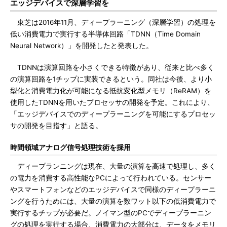
エッジデバイスで深層学習を
東芝は2016年11月、ディープラーニング（深層学習）の処理を
低い消費電力で実行する半導体回路「TDNN（Time Domain
Neural Network）」を開発したと発表した。
TDNNは演算回路を小さくできる特徴があり、従来と比べ多く
の演算回路を1チップに実装できるという。同社は今後、より小
型化と消費電力化が可能になる抵抗変化型メモリ（ReRAM）を
使用したTDNNを用いたプロセッサの開発を予定。これにより、
「エッジデバイスでのディープラーニングを可能にするプロセッ
サの開発を目指す」と語る。
時間領域アナログ信号処理技術を採用
ディープランニングは現在、大量の演算を高速で処理し、多く
の電力を消費する高性能なPCによって行われている。センサー
やスマートフォンなどのエッジデバイスで同様のディープラーニ
ングを行うためには、大量の演算を数ワット以下の低消費電力で
実行するチップが必要だ。ノイマン型のPCでディープラーニン
グの処理を実行する場合、消費電力の大部分は、データをメモリ