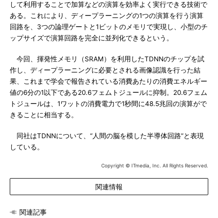
して利用することで加算などの演算を効率よく実行できる技術で
ある。これにより、ディープラーニングの1つの演算を行う演算
回路を、3つの論理ゲートと1ビットのメモリで実現し、小型のチ
ップサイズで演算回路を完全に並列化できるという。
今回、揮発性メモリ（SRAM）を利用したTDNNのチップを試
作し、ディープラーニングに必要とされる画像認識を行った結
果、これまで学会で報告されている消費あたりの消費エネルギー
値の6分の1以下である20.6フェムトジュールに抑制。20.6フェム
トジュールは、1ワットの消費電力で1秒間に48.5兆回の演算がで
きることに相当する。
同社はTDNNについて、“人間の脳を模した半導体回路”と表現
している。
Copyright © ITmedia, Inc. All Rights Reserved.
関連情報
関連記事