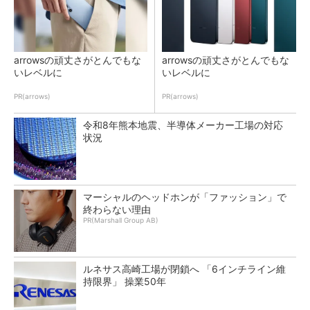
arrowsの頑丈さがとんでもな
arrowsの頑丈さがとんでもな
いレベルに
いレベルに
PR(arrows)
PR(arrows)
令和8年熊本地震、半導体メーカー工場の対応
状況
マーシャルのヘッドホンが「ファッション」で
終わらない理由
PR(Marshall Group AB)
ルネサス高崎工場が閉鎖へ 「6インチライン維
持限界」 操業50年