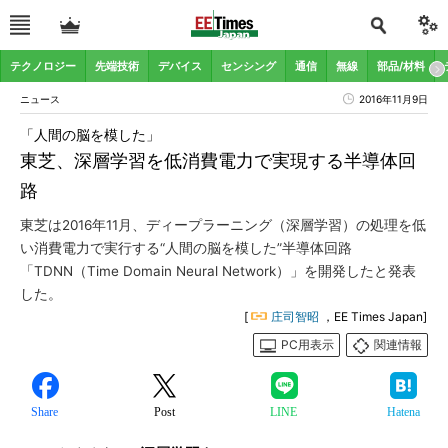
テクノロジー
先端技術
デバイス
センシング
通信
無線
部品/材料
ニュース
2016年11月9日
「人間の脳を模した」
東芝、深層学習を低消費電力で実現する半導体回
路
東芝は2016年11月、ディープラーニング（深層学習）の処理を低
い消費電力で実行する“人間の脳を模した”半導体回路
「TDNN（Time Domain Neural Network）」を開発したと発表
した。
[
庄司智昭
，EE Times Japan]
PC用表示
関連情報
Share
Post
LINE
Hatena