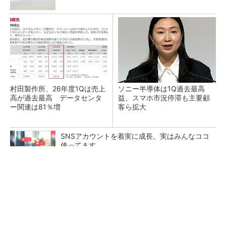
村田製作所、26年度1Qは売上
ソニー半導体は1Q過去最高
高が過去最高 データセンタ
益、スマホ市況停滞も主要顧
ー関連は81％増
客ら拡大
SNSアカウントを着実に成長。実はみんなココ
使ってます。
PR(Dreaw合同会社)
トランスと平滑コイルを「一体化」 電源サイズ
を3分の2に