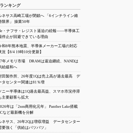
ランキング
ルネサス高崎工場が閉鎖へ 「6インチライン維
持限界」 操業50年
He・ナフサ・レジスト逼迫の続報――半導体工
場停止が回避できている理由
令和8年熊本地震、半導体メーカー工場の対応
状況【8/4 19時10分更新】
27年メモリ市場 DRAMは逼迫継続、NANDは
供給緩和へ
村田製作所、26年度1Qは売上高が過去最高 デ
ータセンター関連は81％増
ソニー半導体は1Q過去最高益、スマホ市況停滞
も主要顧客ら拡大
2026年は「2nm商用化元年」 Panther Lake搭載
PCなど最新機を分解
ルネサス、26年2Qは増収増益 データセンター
需要強く「供給はパツパツ」