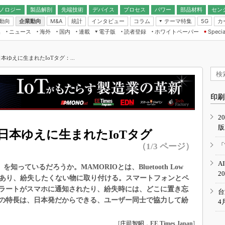
ノロジー
製品解剖
先端技術
デバイス
プロセス
パワー
部品材料
セン
動向
企業動向
統計
インタビュー
コラム
テーマ特集
カ
M&A
5G
ギー
ナログ
無線
集
ニュース
海外
国内
連載
電子版
読者登録
ホワイトペーパー
Specia
フィジカルAI
IoT・エッジコ
モリ
EXPO
Microchip情報
ストレージ通信
EE Times Japan×EDN Japan統合電
エッジAI
子版
I
SEMICON Japan
ゆえに生まれたIoTタグ：...
デバイス通信
パワーエレクトロニクス
電子ブックレット
イコン
CEATEC
のナノフォーカス
半導体後工程
GA
EdgeTech＋
業界スコープ
読者調査（EE Times Research）
印刷
TECHNO-FRONT
のエレ・組み込みプレイバ
カーボンニュートラル
2
人とくるま展
版
IoT
直前エンジニアの社会人大
日本ゆえに生まれたIoTタグ
電源設計（EDN Japan）
（1/3 ページ）
「
数字」で回してみよう
エレクトロニクス入門（EDN
A
Japan）
知っているだろうか。MAMORIOとは、Bluetooth Low
ード ～Behind the
2
rd
グであり、紛失したくない物に取り付ける。スマートフォンとペ
ラートがスマホに通知されたり、紛失時には、どこに置き忘
年で起こったこと、次の10年
台
こと
の特長は、日本発だからできる、ユーザー同士で協力して紛
4
で探るアジアの新トレンド
[
庄司智昭
，
EE Times Japan
]