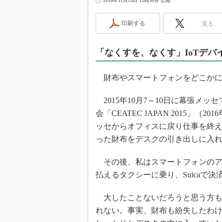
2016年11月15日 12時30分 公開
光伝送技
“異端児
印刷する
見る
改革、執
イノベー
「なくすを、なくす」IoTデバ
JASA発
IHSア
財布やスマートフォンをどこかに
「英語に
ための新
2015年10月7～10日に幕張メ
会「CEATEC JAPAN 2015」
ッセからオフィスに戻り仕事を終
った財布をデスクの引き出しに入
その後、私はスマートフォンのアプリ
払えるタクシーに乗り、Suicaで
大したことないだろうと思う方も
れない。事実、財布も紛失したわ