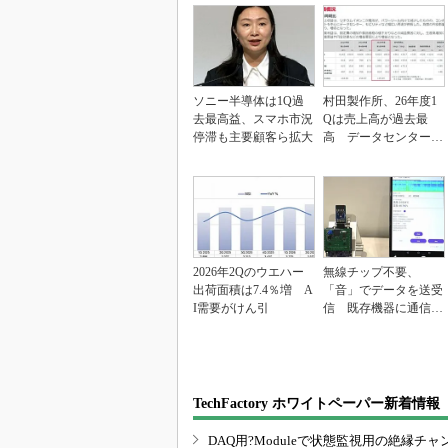
ソニー半導体は1Q過
村田製作所、26年度1
去最高益、スマホ市況
Qは売上高が過去最
停滞も主要顧客ら拡大
高 データセンター関
連は81％増
2026年2Qのウエハー
無線チップ不要、
出荷面積は7.4％増 A
「音」でデータを送受
I需要がけん引
信 既存機器に通信機
能を追加
TechFactory ホワイトペーパー新着情報
DAQ用?Moduleで状態監視用の絶縁