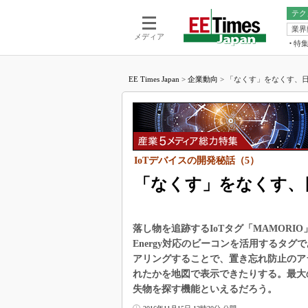
テク
業界
電池／エネル
ア
メディア
特
メ
福田昭の
LS
EE Times Japan
>
企業動向
>
「なくす」をなくす、日本
福田昭の
マ
湯之上隆
FP
大山聡の
大原雄介
ック
IoTデバイスの開発秘話（5）
リタイア
「なくす」をなくす、
学漂流記
世界を「
落し物を追跡するIoTタグ「MAMORIO」を
踊るバズワ
Buzzwo
Energy対応のビーコンを活用するタ
アリングすることで、置き忘れ防止のア
この10
で起こる
れたかを地図で表示できたりする。最大
失物を探す機能といえるだろう。
製品分解