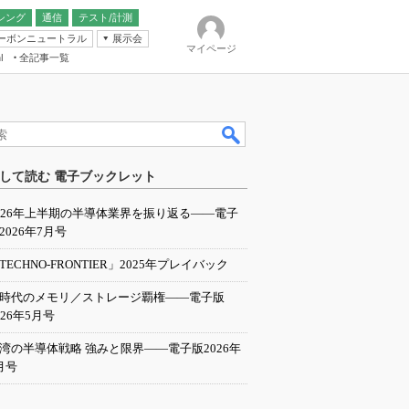
シング
通信
テスト/計測
ーボンニュートラル
展示会
マイページ
全記事一覧
l
ンピューティング
して読む 電子ブックレット
IER
026年上半期の半導体業界を振り返る――電子
2026年7月号
TECHNO-FRONTIER」2025年プレイバック
I時代のメモリ／ストレージ覇権――電子版
026年5月号
湾の半導体戦略 強みと限界――電子版2026年
月号