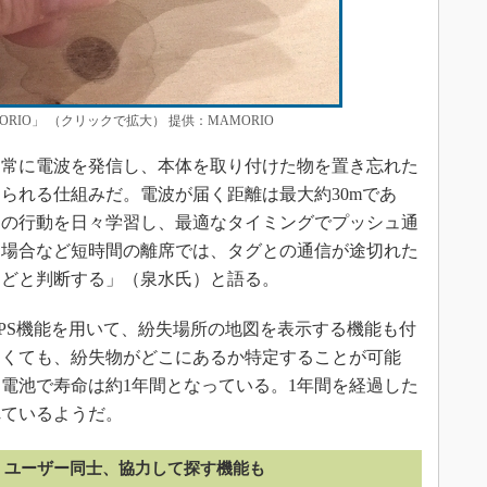
RIO」 （クリックで拡大） 提供：MAMORIO
て常に電波を発信し、本体を取り付けた物を置き忘れた
られる仕組みだ。電波が届く距離は最大約30mであ
ーの行動を日々学習し、最適なタイミングでプッシュ通
た場合など短時間の離席では、タグとの通信が途切れた
などと判断する」（泉水氏）と語る。
PS機能を用いて、紛失場所の地図を表示する機能も付
なくても、紛失物がどこにあるか特定することが可能
電池で寿命は約1年間となっている。1年間を経過した
れているようだ。
ユーザー同士、協力して探す機能も