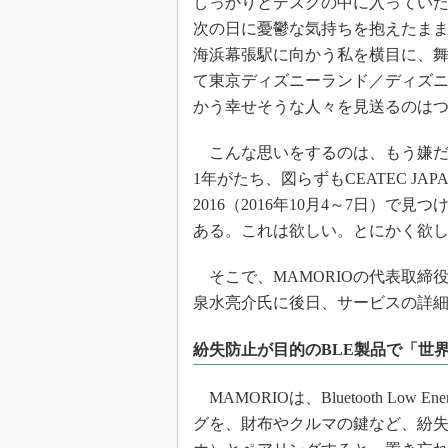
しっかりとデスクの中に入ってい
次の日に憂鬱な気持ちを抱えたま
海浜幕張駅に向かう私を横目に、
て東京ディズニーランド／ディズ
かう幸せそうな人々を見送るのは
こんな思いをするのは、もう嫌だ
1年がたち、図らずもCEATEC JAP
2016（2016年10月4～7日）で
ある。これは欲しい。とにかく欲
そこで、MAMORIOの代表取締
泉水亮介氏に後日、サービスの詳
紛失防止が目的のBLE製品で「世
MAMORIOは、Bluetooth Lo
グを、財布やクルマの鍵など、紛