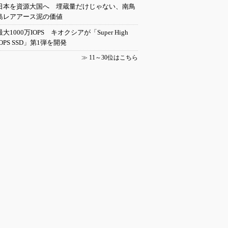
日本を資源大国へ 埋蔵量だけじゃない、南鳥
島レアアース泥の価値
最大1000万IOPS キオクシアが「Super High
IOPS SSD」第1弾を開発
≫
11～30位はこちら