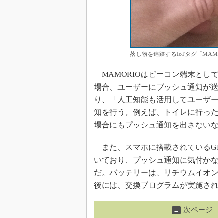
落し物を追跡するIoTタグ「MAMO
MAMORIOはビーコン端末とし
場合、ユーザーにプッシュ通知が送
り、「人工知能も活用してユーザ
知を行う。例えば、トイレに行っ
場合にもプッシュ通知を出さない
また、スマホに搭載されているG
いており、プッシュ通知に気付か
だ。バッテリーは、リチウムイオン
後には、交換プログラムが実施さ
次ページ
→