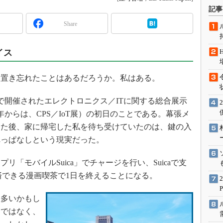
術を知る
記事
エンジニア”が仕掛けた社内
Share
念の180日
ションは日本を救うのか
イス
IoT通信
ナリスト「未来展望」
置き忘れたことはあるだろうか。私はある。
愛されないエンジニア」の
行動論
ッセで開催されたエレクトロニクス／ITに関する総合展示
（2016年からは、CPS／IoT展）の初日のことである。幕張メ
えた後、家に帰宅した私を待ち受けていたのは、鍵の入
れっぱなしという現実だった。
「モバイルSuica」でチャージを行い、Suicaで支
決済できる漫画喫茶で1日を終えることになる。
多いかもし
けではなく、