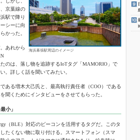
た。しかし、
ま、京葉線の
舞浜駅で降り
ニーシーに向
つらかった。
。あれから
海浜幕張駅周辺のイメージ
AN
見つけたのは、落し物を追跡するIoTタグ「MAMORIO」で
しい。詳しく話を聞いてみたい。
役である増木大己氏と、最高執行責任者（COO）である
細を聞くためにインタビューをさせてもらった。
界最小」
w Energy（BLE）対応のビーコンを活用するタグだ。このタ
失したくない物に取り付ける。スマートフォン（スマ