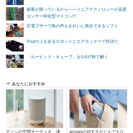
顧客が困っているから――リニアテクノロジーが温度
センサー特化型マイコン!?
圧電ブザーで鳥の声もきれいに再生できるソフト
iPadの上を走るロボットとエアホッケーで対決だ
「ルービック・キューブ」を0.637秒で解く
あなたにおすすめ
デノンの空間オーディオ、凄
arrowsの頑丈さがとんでもな