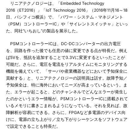
リニアテクノロジーは、「Embedded Technology
2016（ET2016）」「IoT Technology 2016」（2016年11月16～18
日、パシフィコ横浜）で、「パワー・システム・マネジメント
（PSM）コントローラーIC」や「サイレントスイッチャ」といっ
た、同社“いちおし”の製品を展示した。
PSMコントローラーICは、DC-DCコンバーターの出力電圧
を、回路を作った後でも任意の値に変更できる点が特長だ。例え
ば5Vを、抵抗を追加することで3.3Vに変更するといったことが
可能だ。さらに、電圧を電流をリアルタイムにモニタリングする
機能を備えていて、「サーバや産業機器などにおいて予知保全に
貢献する」と、リニアテクノロジーの説明員は話す。故障予知／
予知保全は、特に海外においてニーズが高まっているという。ま
た、エラーが起こると、どのチャンネルでどんなエラーが発生し
たのかというエラー情報が、PSMコントローラーICに搭載されて
いるメモリに書きこまれるようになっている。それを見れば、故
障解析が容易にできる。さらに、FPGAなど多電源のデバイス向
けに、電源の立ち上がり／立ち下がりシーケンスをソフトウェア
で設定できることも特長だ。