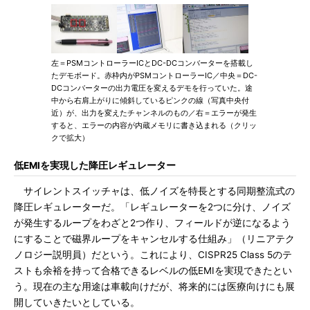
左＝PSMコントローラーICとDC-DCコンバーターを搭載し
たデモボード。赤枠内がPSMコントローラーIC／中央＝DC-
DCコンバーターの出力電圧を変えるデモを行っていた。途
中から右肩上がりに傾斜しているピンクの線（写真中央付
近）が、出力を変えたチャンネルのもの／右＝エラーが発生
すると、エラーの内容が内蔵メモリに書き込まれる（クリッ
クで拡大）
低EMIを実現した降圧レギュレーター
サイレントスイッチャは、低ノイズを特長とする同期整流式の
降圧レギュレーターだ。「レギュレーターを2つに分け、ノイズ
が発生するループをわざと2つ作り、フィールドが逆になるよう
にすることで磁界ループをキャンセルする仕組み」（リニアテク
ノロジー説明員）だという。これにより、CISPR25 Class 5のテ
ストも余裕を持って合格できるレベルの低EMIを実現できたとい
う。現在の主な用途は車載向けだが、将来的には医療向けにも展
開していきたいとしている。