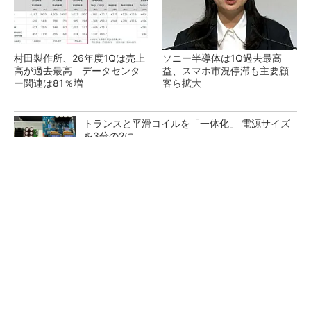
村田製作所、26年度1Qは売上
ソニー半導体は1Q過去最高
高が過去最高 データセンタ
益、スマホ市況停滞も主要顧
ー関連は81％増
客ら拡大
トランスと平滑コイルを「一体化」 電源サイズ
を3分の2に
SNSアカウントを着実に成長。実はみんなココ
使ってます。
PR(Dreaw合同会社)
マイクロン、AI需要で広島工場増強へ起工式
1.5兆円投資