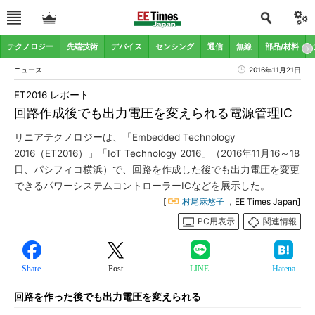
テクノロジー
先端技術
デバイス
センシング
通信
無線
部品/材料
ニュース
2016年11月21日
ET2016 レポート
回路作成後でも出力電圧を変えられる電源管理IC
リニアテクノロジーは、「Embedded Technology
2016（ET2016）」「IoT Technology 2016」（2016年11月16～18
日、パシフィコ横浜）で、回路を作成した後でも出力電圧を変更
できるパワーシステムコントローラーICなどを展示した。
[
村尾麻悠子
，EE Times Japan]
PC用表示
関連情報
Share
Post
LINE
Hatena
回路を作った後でも出力電圧を変えられる