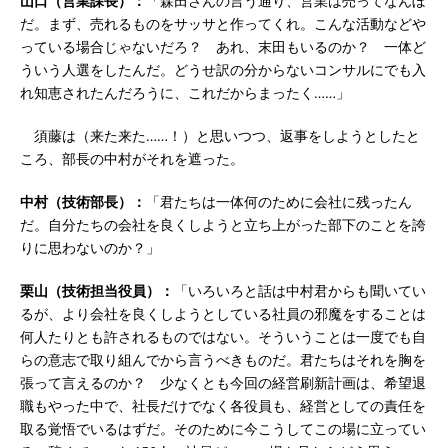
山口（営業課長）：
「森田さんの言う通り、営業は売ってなんぼ
だ。まず、売れるものをサッサと作ってくれ。こんな活動などや
っている場合じゃないだろ？ あれ、末田もいるのか？ 一体ど
ういう人選をしたんだ。どうせ訳の分からないコンサルにでも入
れ知恵されたんだろうに、これだからまったく……」
須藤は（来た来た……！）と思いつつ、返事をしようとしたと
ころ、部長の中村がそれを遮った。
中村（技術部長）：
「君たちは一体何のために会社に残ったん
だ。自分たちの会社を良くしようと立ち上がった部下のことを誇
りに思わないのか？」
栗山（技術担当役員）：
「いろいろと話は中村君からも聞いてい
るが、より会社を良くしようとしている社員の邪魔をすることは
何人たりとも許されるものではない。そういうことは一度でも自
らの意志で取り組んでから言うべきものだ。君たちはそれを胸を
張って言えるのか？ 少なくとも今回の経営刷新計画は、希望退
職もやった中で、社長だけでなく各役員も、経営としての責任を
取る覚悟でいるはずだ。そのために今こうしてこの場に立ってい