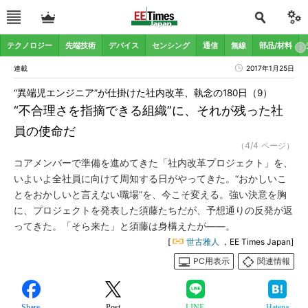
テクノロジー
先端技術
デバイス
センシング
通信
無線
部品/材料
連載
2017年1月25日
“異端児エンジニア”が仕掛けた社内改革、執念の180日（9）
“不合理さを指摘できる組織”に、それが残った社
員の使命だ
（4/4 ページ）
コアメンバーで準備を進めてきた「社内改革プロジェクト」を、
いよいよ全社員に向けて周知する日がやってきた。“おかしいこ
とをおかしいと言えない職場”を、今こそ変える。強い決意を胸
に、プロジェクトを発表した須藤たちだが、予想通りの反発が返
ってきた。「そら来た」と須藤は身構えたが――。
[
世古雅人
，EE Times Japan]
PC用表示
関連情報
Share
Post
LINE
Hatena