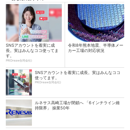
SNSアカウントを着実に成
令和8年熊本地震、半導体メー
長。実はみんなココ使ってま
カー工場の対応状況
す。
PR(Dreaw合同会社)
SNSアカウントを着実に成長。実はみんなココ
使ってます。
PR(Dreaw合同会社)
ルネサス高崎工場が閉鎖へ 「6インチライン維
持限界」 操業50年