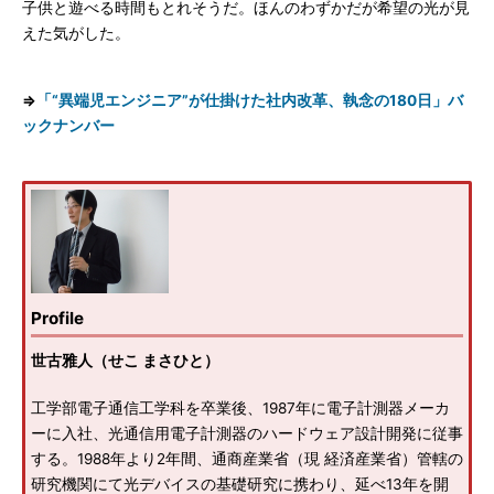
子供と遊べる時間もとれそうだ。ほんのわずかだが希望の光が見
えた気がした。
⇒
「“異端児エンジニア”が仕掛けた社内改革、執念の180日」バ
ックナンバー
Profile
世古雅人（せこ まさひと）
工学部電子通信工学科を卒業後、1987年に電子計測器メーカ
ーに入社、光通信用電子計測器のハードウェア設計開発に従事
する。1988年より2年間、通商産業省（現 経済産業省）管轄の
研究機関にて光デバイスの基礎研究に携わり、延べ13年を開