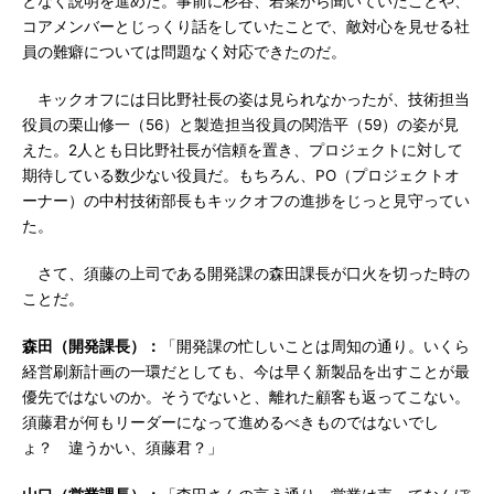
となく説明を進めた。事前に杉谷、若菜から聞いていたことや、
コアメンバーとじっくり話をしていたことで、敵対心を見せる社
員の難癖については問題なく対応できたのだ。
キックオフには日比野社長の姿は見られなかったが、技術担当
役員の栗山修一（56）と製造担当役員の関浩平（59）の姿が見
えた。2人とも日比野社長が信頼を置き、プロジェクトに対して
期待している数少ない役員だ。もちろん、PO（プロジェクトオ
ーナー）の中村技術部長もキックオフの進捗をじっと見守ってい
た。
さて、須藤の上司である開発課の森田課長が口火を切った時の
ことだ。
森田（開発課長）：
「開発課の忙しいことは周知の通り。いくら
経営刷新計画の一環だとしても、今は早く新製品を出すことが最
優先ではないのか。そうでないと、離れた顧客も返ってこない。
須藤君が何もリーダーになって進めるべきものではないでし
ょ？ 違うかい、須藤君？」