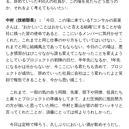
る。辞めていった450人の社員が、この場を見たらどう思うの
か、それをよく考えてもらいたい」
中村（技術部長）：
「今日、この場に来ているTコンサルの若菜
さんは、“おかしいことはおかしいと言える組織”にすることが会
社に残った皆の使命であると、ここにいるメンバーに気付かせて
くれた。これまでと同じ仕事のやり方をしていてはいけない。こ
れまでと同じ組織風土であってもならない。今日のこの場は、悪
しき慣習がはびこりながら誰も変えてこなかったことを変えよう
としているプロジェクトの初陣の日だ。半年先になるか、1年先
になるかは分からないが、今ここにいる君たちも含めて、プロジ
ェクトが成功し、辞めていった社員に会社はこう変わったよと笑
顔で報告できることを、今から思い描こう」
これまで、一部の気の合う同期、先輩、部下や同僚、役員たち
と粛々とプロジェクトの準備をしてきて、まだ圧倒的に抵抗勢力
の方が強いと思っていた時に、中村と栗山が皆の前でハッキリと
言ってくれたことが、須藤にとっては何よりうれしかった。
今日は定時で帰ろう。久しぶりにおいしい酒が飲めそうだし、