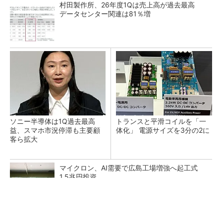
村田製作所、26年度1Qは売上高が過去最高
データセンター関連は81％増
ソニー半導体は1Q過去最高
トランスと平滑コイルを「一
益、スマホ市況停滞も主要顧
体化」 電源サイズを3分の2に
客ら拡大
マイクロン、AI需要で広島工場増強へ起工式
1.5兆円投資
He・ナフサ・レジスト逼迫の続報――半導体工