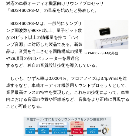
対応の車載オーディオ機器向けサウンドプロセッサ
「BD34602FS-M」の量産を始めたと発表した。
BD34602FS-Mは、一般的にサンプリ
ング周波数が96kHz以上、量子ビット数
が24ビット以上の情報量を持つ「ハイ
レゾ音源」に対応した製品である。新製
品は、音質を向上させる回路構成の採用
BD34602FS-Mの外観
や28項目の独自パラメーターを最適化
するなど、独自の音質設計技術を導入している。
しかも、ひずみ率は0.0004％、フロアノイズは3.1μVrmsを達
成するなど、車載オーディオ機器用サウンドプロセッサとして、
業界最高クラスの特性を実現した。これらの技術によって、車室
内における音源の位置や距離感など、音像をより正確に再現する
ことが可能となる。