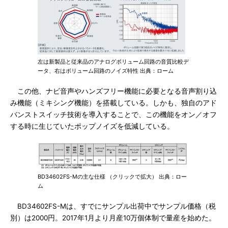
左は新製品と従来品のアナログボリューム回路の音質比較デ
ータ、右はボリューム回路のノイズ特性 出典：ローム
この他、ナビ音声やハンズフリー機能に必要となる音声割り込
み機能（ミキシング機能）を搭載している。しかも、独自のアド
バンストスイッチ技術を導入することで、この機能をオン／オフ
する時に生じていたポップノイズを低減している。
BD34602FS-Mの主な仕様 （クリックで拡大） 出典：ロー
ム
BD34602FS-Mは、すでにサンプル出荷中でサンプル価格（税
別）は2000円。2017年1月より月産10万個体制で量産を始めた。