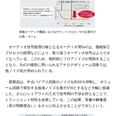
車載オーディオ機器におけるサウンドプロセッサの位置付け
出典：ローム
オーディオ信号処理の核となるオーディオ用SoCは、微細加工
プロセスの採用などにより、取り扱うオーディオ信号はより小さ
くなっている。このため、相対的にフロアノイズが増加すること
となり、SoCの後段に用いられるアナログボリューム回路では、
低ノイズ化が求められている。
新製品は、中点バイアス回路のノイズを約20％抑制し、ボリュ
ーム回路で発生する低域ノイズを最大1/10とするなど大幅に低減
した。さらにレイアウトの工夫で信号間の干渉を抑えることで、
トランジェント特性を改善している。この結果、音像や解像度
（音の明瞭度合い）をさらに向上させることができたという。