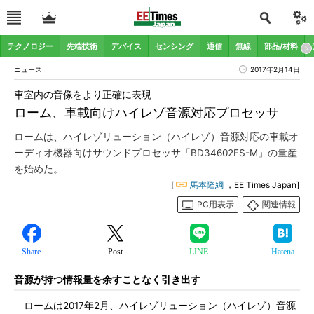
テクノロジー
先端技術
デバイス
センシング
通信
無線
部品/材料
ニュース
2017年2月14日
車室内の音像をより正確に表現
ローム、車載向けハイレゾ音源対応プロセッサ
ロームは、ハイレゾリューション（ハイレゾ）音源対応の車載オ
ーディオ機器向けサウンドプロセッサ「BD34602FS-M」の量産
を始めた。
[
馬本隆綱
，EE Times Japan]
PC用表示
関連情報
Share
Post
LINE
Hatena
音源が持つ情報量を余すことなく引き出す
ロームは2017年2月、ハイレゾリューション（ハイレゾ）音源