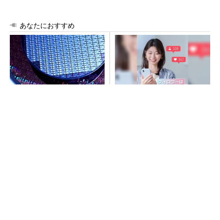
あなたにおすすめ
令和8年熊本地震、半導体メー
SNSアカウントを着実に成
カー工場の対応状況
長。実はみんなココ使ってま
す。
PR(Dreaw合同会社)
ルネサス高崎工場が閉鎖へ 「6インチライン維
持限界」 操業50年
SNSアカウントを着実に成長。実はみんなココ
使ってます。
PR(Dreaw合同会社)