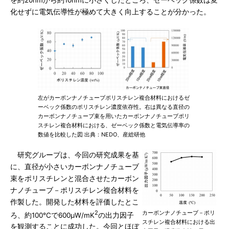
化せずに電気伝導性が極めて大きく向上することが分かった。
左がカーボンナノチューブポリスチレン複合材料におけるゼ
ーベック係数のポリスチレン濃度依存性。右は異なる直径の
カーボンナノチューブ束を用いたカーボンナノチューブポリ
スチレン複合材料における、ゼーベック係数と電気伝導率の
数値を比較した図 出典：NEDO、産総研他
研究グループは、今回の研究成果を基
に、直径が小さいカーボンナノチューブ
束をポリスチレンと混合させたカーボン
ナノチューブ－ポリスチレン複合材料を
作製した。開発した材料を評価したとこ
2
カーボンナノチューブ－ポリ
ろ、約100℃で600μW/mK
の出力因子
スチレン複合材料における出
を観測することに成功した。今回とほぼ