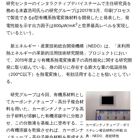
研究センターのインタラクティブデバイスチームで主任研究員を
務める末森浩司氏らの研究グループは2017年3月、印刷プロセス
で製造できるp型有機系熱電変換材料を開発したと発表した。発
2
電性能を示す出力因子は600μW/mK
と世界最高レベルを実現し
ているという。
新エネルギー・産業技術総合開発機構（NEDO）は、「未利用
熱エネルギーの革新的活用技術研究開発」プロジェクトにおい
て、2015年度より有機系熱電変換素子の高性能化に関する研究開
発に取り組んでいる。身の回りに存在する膨大な量の低温排熱
（200℃以下）を熱電変換し、有効活用することを狙いとしてい
る。
研究グループは今回、有機系材料とし
てカーボンナノチューブ－高分子複合材
料を用いた。カーボンナノチューブを高
分子材料が溶解した有機溶媒中に分散さ
せ、この分散液を基板上に塗布する。こ
カーボンナノチューブ－ポリ
の有機溶媒を乾燥させれば、カーボンナ
スチレン複合材料の外観 出
典：NEDO、産総研他
ノチューブ－高分子複合材料を形成する