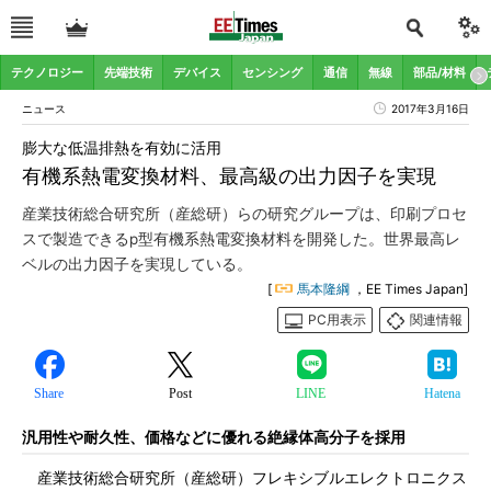
テクノロジー
先端技術
デバイス
センシング
通信
無線
部品/材料
ニュース
2017年3月16日
膨大な低温排熱を有効に活用
有機系熱電変換材料、最高級の出力因子を実現
産業技術総合研究所（産総研）らの研究グループは、印刷プロセ
スで製造できるp型有機系熱電変換材料を開発した。世界最高レ
ベルの出力因子を実現している。
[
馬本隆綱
，EE Times Japan]
PC用表示
関連情報
Share
Post
LINE
Hatena
汎用性や耐久性、価格などに優れる絶縁体高分子を採用
産業技術総合研究所（産総研）フレキシブルエレクトロニクス