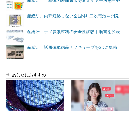
産総研、半導体の表面電場を測定する手法を開発
産総研、内部短絡しない全固体Li二次電池を開発
産総研、ナノ炭素材料の安全性試験手順書を公表
産総研、誘電体単結晶ナノキューブを3Dに集積
あなたにおすすめ
令和8年熊本地震、半導体メー
SNSアカウントを着実に成
カー工場の対応状況
長。実はみんなココ使ってま
す。