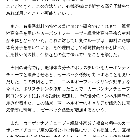
ことができる。この方法だと、有機溶媒に溶解する高分子材料で
あれば用いることが可能だという。
また、有機系材料の特性改善に向けた研究ではこれまで、導電
性高分子を用いたカーボンナノチューブ－導電性高分子複合材料
が主体となっていた。これに対して研究グループは、原料に絶縁
体高分子を用いている。その理由として導電性高分子と比べて、
汎用性や耐久性、価格などの点で優れていることを挙げた。
今回の研究では、絶縁体高分子のポリスチレンをカーボンナノ
チューブと混合させると、ゼーベック係数が向上することを見い
だした。この要因として、「エネルギーフィルタリング効果」を
挙げた。ポリスチレンを添加したことで、カーボンナノチューブ
間コンタクトにおける距離が増加し、その部分のトンネル障壁の
厚みが増えた。この結果、高エネルギーのキャリアが優先的に電
気伝導に寄与し、ゼーベック係数が増加するという。
また、カーボンナノチューブ－絶縁体高分子複合材料中のカー
ボンナノチューブ束の直径とその特性についても検証した。直径
を約20nmから約10nmに小さくしたところ、ゼーベック係数は変