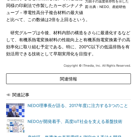
力因子の温度依存性を示した
同様の印刷法で作製したカーボンナノチ
図 出典：NEDO、産総研他
ューブ－導電性高分子複合材料の最大値
と比べて、この数値は2倍を上回るという。
研究グループは今後、材料内部の構造をさらに最適化するなど
して、有機系熱電変換材料の性能向上と有機系熱電変換素子の高
効率化に取り組む予定である。特に、200℃以下の低温排熱を有
効活用できる技術として早期実用化を目指す。
Copyright © ITmedia, Inc. All Rights Reserved.
関連情報
関連記事
NEDO理事長が語る、2017年度に注力する3つのこと
NEDOが開発着手、高度IoT社会を支える基盤技術