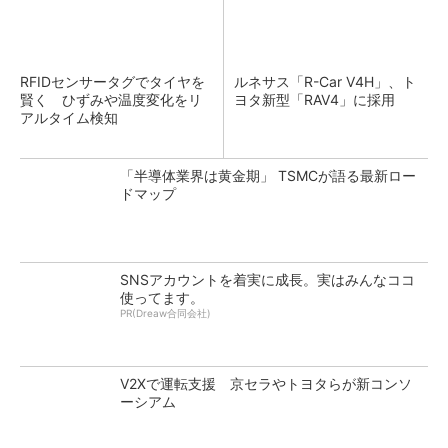
RFIDセンサータグでタイヤを
ルネサス「R-Car V4H」、ト
賢く ひずみや温度変化をリ
ヨタ新型「RAV4」に採用
アルタイム検知
「半導体業界は黄金期」 TSMCが語る最新ロー
ドマップ
SNSアカウントを着実に成長。実はみんなココ
使ってます。
PR(Dreaw合同会社)
V2Xで運転支援 京セラやトヨタらが新コンソ
ーシアム