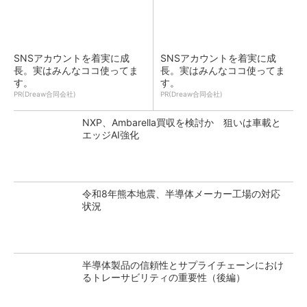
SNSアカウントを着実に成
SNSアカウントを着実に成
長。実はみんなココ使ってま
長。実はみんなココ使ってま
す。
す。
PR(Dreaw合同会社)
PR(Dreaw合同会社)
NXP、Ambarella買収を検討か 狙いは車載と
エッジAI強化
令和8年熊本地震、半導体メーカー工場の対応
状況
半導体製品の信頼性とサプライチェーンにおけ
るトレーサビリティの重要性（後編）