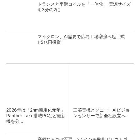
トランスと平滑コイルを「一体化」 電源サイズ
を3分の2に
マイクロン、AI需要で広島工場増強へ起工式
1.5兆円投資
2026年は「2nm商用化元年」
三菱電機とソニー、AIビジョ
Panther Lake搭載PCなど最新
ンセンサーで新会社設立へ
機を分...
高価なるつぼ不要、3.5インチ酸化ガリウム単