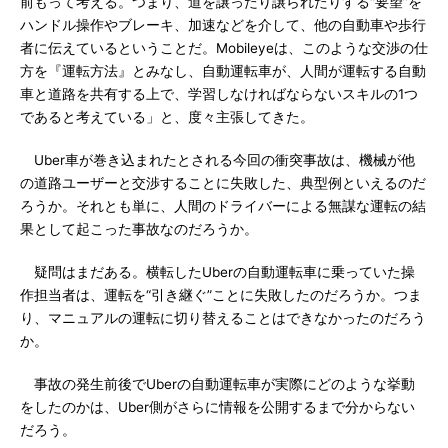
前もって考える。つまり、道を譲ったり譲られたりする“要望”を
ハンドル操作やブレーキ、加速などを介して、他の自動車や歩行
者に伝えているということだ。Mobileyeは、このような交渉の仕
方を『運転方法』とみなし、自動運転車が、人間が運転する自動
車と道路を共有する上で、学習しなければならないスキルの1つ
であると考えている」と、度々主張してきた。
Uber車が巻き込まれたとされる今回の衝突事故は、機械が他
の道路ユーザーと交渉することに失敗した、典型例といえるのだ
ろうか。それとも単に、人間のドライバーによる無謀な運転の結
果として起こった事故なのだろうか。
疑問はまだある。横転したUberの自動運転車に乗っていた操
作担当者は、運転を“引き継ぐ”ことに失敗したのだろうか。つま
り、マニュアルの運転に切り替えることはできなかったのだろう
か。
事故の発生前後でUberの自動運転車が実際にどのような挙動
をしたのかは、Uber側がさらに情報を公開するまで分からない
だろう。