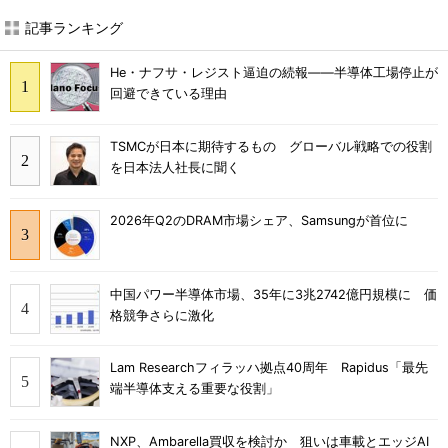
記事ランキング
He・ナフサ・レジスト逼迫の続報――半導体工場停止が
回避できている理由
TSMCが日本に期待するもの グローバル戦略での役割
を日本法人社長に聞く
2026年Q2のDRAM市場シェア、Samsungが首位に
中国パワー半導体市場、35年に3兆2742億円規模に 価
格競争さらに激化
Lam Researchフィラッハ拠点40周年 Rapidus「最先
端半導体支える重要な役割」
NXP、Ambarella買収を検討か 狙いは車載とエッジAI