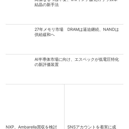
結晶の新手法
27年メモリ市場 DRAMは逼迫継続、NANDは
供給緩和へ
AI半導体市場に向け、エスペックが低電圧特化
の新評価装置
NXP、Ambarella買収を検討
SNSアカウントを着実に成