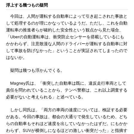
浮上する幾つもの疑問
今回は、人間が運転する自動車によって引き起こされた事故と
して処理するのが理にかなっているようだ。ただし、これを自動
運転車の推進者らが確約した安全性という観点から見た場合、
「Uberの自動運転車は、衝突防止センサーを搭載しているにも
かかわらず、注意散漫な人間のドライバーが運転する自動車に対
して事故を防げなかった」ということが実証されてしまったので
はないか。
疑問は幾つも浮かんでくる。
Magney氏は、「衝突した自動車は既に、違反走行車両として
責任を問われていることから、テンペ警察は、これ以上調査する
必要がないと考えられる」と述べている。
しかし同氏は、「両方の車両の速度については、検証する必要
がある。今回の事故は、都会の大通りで発生しているため、どち
らの自動車もそれほど速度を出していなかったはずだ。にもかか
わらず、SUVが横倒しになるほどの激しい衝突だった」と指摘す