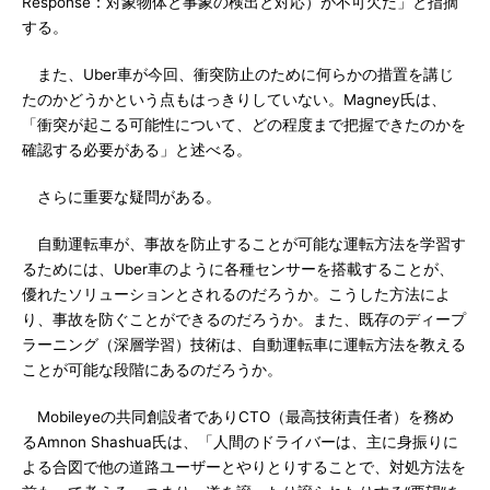
Response：対象物体と事象の検出と対応）が不可欠だ」と指摘
する。
また、Uber車が今回、衝突防止のために何らかの措置を講じ
たのかどうかという点もはっきりしていない。Magney氏は、
「衝突が起こる可能性について、どの程度まで把握できたのかを
確認する必要がある」と述べる。
さらに重要な疑問がある。
自動運転車が、事故を防止することが可能な運転方法を学習す
るためには、Uber車のように各種センサーを搭載することが、
優れたソリューションとされるのだろうか。こうした方法によ
り、事故を防ぐことができるのだろうか。また、既存のディープ
ラーニング（深層学習）技術は、自動運転車に運転方法を教える
ことが可能な段階にあるのだろうか。
Mobileyeの共同創設者でありCTO（最高技術責任者）を務め
るAmnon Shashua氏は、「人間のドライバーは、主に身振りに
よる合図で他の道路ユーザーとやりとりすることで、対処方法を