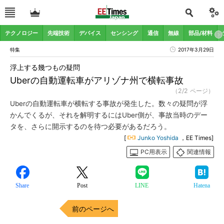
テクノロジー
先端技術
デバイス
センシング
通信
無線
部品/材料
特集
2017年3月29日
浮上する幾つもの疑問
Uberの自動運転車がアリゾナ州で横転事故
（2/2 ページ）
Uberの自動運転車が横転する事故が発生した。数々の疑問が浮
かんでくるが、それを解明するにはUber側が、事故当時のデー
タを、さらに開示するのを待つ必要があるだろう。
[
Junko Yoshida
，EE Times]
PC用表示
関連情報
Share
Post
LINE
Hatena
前のページへ