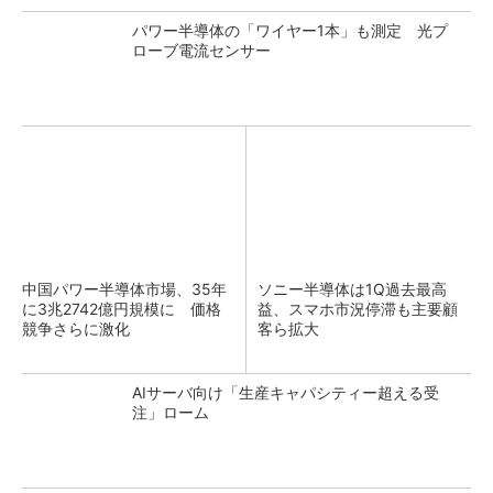
パワー半導体の「ワイヤー1本」も測定 光プ
ローブ電流センサー
中国パワー半導体市場、35年
ソニー半導体は1Q過去最高
に3兆2742億円規模に 価格
益、スマホ市況停滞も主要顧
競争さらに激化
客ら拡大
AIサーバ向け「生産キャパシティー超える受
注」ローム