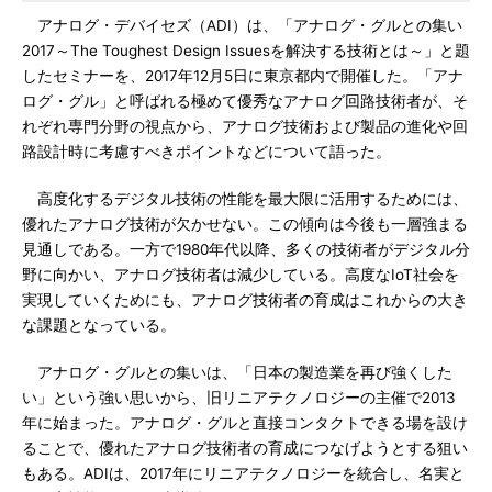
アナログ・デバイセズ（ADI）は、「アナログ・グルとの集い
2017～The Toughest Design Issuesを解決する技術とは～」と題
したセミナーを、2017年12月5日に東京都内で開催した。「アナ
ログ・グル」と呼ばれる極めて優秀なアナログ回路技術者が、そ
れぞれ専門分野の視点から、アナログ技術および製品の進化や回
路設計時に考慮すべきポイントなどについて語った。
高度化するデジタル技術の性能を最大限に活用するためには、
優れたアナログ技術が欠かせない。この傾向は今後も一層強まる
見通しである。一方で1980年代以降、多くの技術者がデジタル分
野に向かい、アナログ技術者は減少している。高度なIoT社会を
実現していくためにも、アナログ技術者の育成はこれからの大き
な課題となっている。
アナログ・グルとの集いは、「日本の製造業を再び強くした
い」という強い思いから、旧リニアテクノロジーの主催で2013
年に始まった。アナログ・グルと直接コンタクトできる場を設け
ることで、優れたアナログ技術者の育成につなげようとする狙い
もある。ADIは、2017年にリニアテクノロジーを統合し、名実と