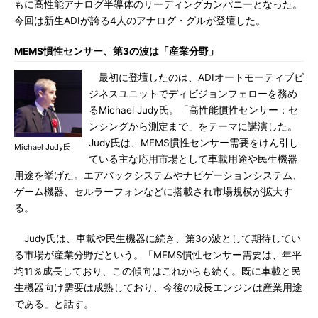
もに高性能アナログ半導体のリーディングカンパニーとなった。
今回は新生ADIが誇る4人のアナログ・グルが登壇した。
MEMS慣性センサー、第3の波は「産業分野」
最初に登壇したのは、ADIオートモーティブビ
ジネスユニットでディビジョンフェローを務め
るMichael Judy氏。「高性能慣性センサー：セ
ンシングから測定まで」をテーマに講演した。
Judy氏は、MEMS慣性センサー需要をけん引し
Michael Judy氏
ている主な応用市場として車載用途や民生機器
用途を挙げた。エアバックシステムやナビゲーションシステム、
ゲーム機器、セルラーフォンなどに搭載され市場規模が拡大す
る。
Judy氏は、車載や民生機器に続き、第3の波として期待してい
る市場が産業分野だという。「MEMS慣性センサー需要は、年平
均11％成長しており、この傾向はこれからも続く。既に車載と民
生機器向け需要は成熟しており、今後の成長エンジンは産業用途
である」と話す。