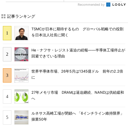
Recommended by
記事ランキング
TSMCが日本に期待するもの グローバル戦略での役割
を日本法人社長に聞く
He・ナフサ・レジスト逼迫の続報――半導体工場停止が
回避できている理由
世界半導体市場、26年5月は1345億ドル 前年の2.2倍
に
27年メモリ市場 DRAMは逼迫継続、NANDは供給緩和
へ
ルネサス高崎工場が閉鎖へ 「6インチライン維持限界」
操業50年