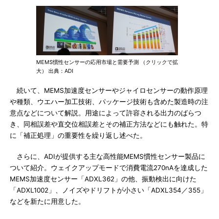
MEMS慣性センサーの応用市場と需要予測 （クリックで拡
大） 出典：ADI
続いて、MEMS加速度センサーやジャイロセンサーの動作原理
や種類、ウエハー加工技術、パッケージ技術も含めた製造時の注
意点などについて解説。用途によって許容される出力のばらつ
き、同相誤差や直交位相誤差とその補正方法などにも触れた。特
に「補正処理」の重要性を繰り返し述べた。
さらに、ADIが提供する主な高性能MEMS慣性センサー製品に
ついて紹介。ウェイクアップモードで消費電流270nAを達成した
MEMS加速度センサー「ADXL362」の他、振動検出に向けた
「ADXL1002」、ノイズやドリフトが小さい「ADXL354／355」
などを新たに用意した。