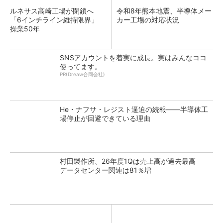
ルネサス高崎工場が閉鎖へ
令和8年熊本地震、半導体メー
「6インチライン維持限界」
カー工場の対応状況
操業50年
SNSアカウントを着実に成長。実はみんなココ
使ってます。
PR(Dreaw合同会社)
He・ナフサ・レジスト逼迫の続報――半導体工
場停止が回避できている理由
村田製作所、26年度1Qは売上高が過去最高
データセンター関連は81％増