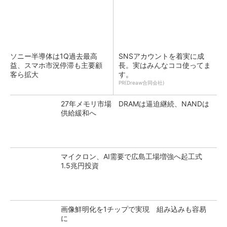
ソニー半導体は1Q過去最高
SNSアカウントを着実に成
益、スマホ市況停滞も主要顧
長。実はみんなココ使ってま
客ら拡大
す。
PR(Dreaw合同会社)
27年メモリ市場 DRAMは逼迫継続、NANDは
供給緩和へ
マイクロン、AI需要で広島工場増強へ起工式
1.5兆円投資
画像鮮明化を1チップで実現 組み込みも容易
に