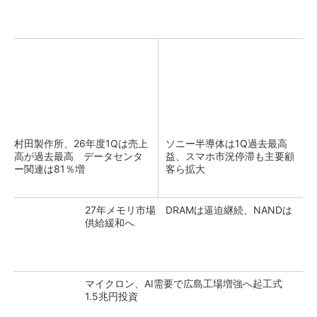
村田製作所、26年度1Qは売上
ソニー半導体は1Q過去最高
高が過去最高 データセンタ
益、スマホ市況停滞も主要顧
ー関連は81％増
客ら拡大
27年メモリ市場 DRAMは逼迫継続、NANDは
供給緩和へ
マイクロン、AI需要で広島工場増強へ起工式
1.5兆円投資