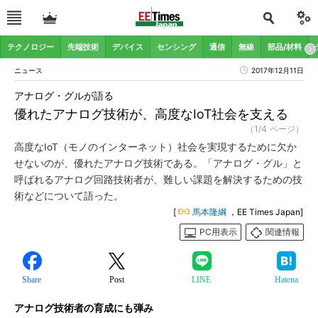
テクノロジー
先端技術
デバイス
センシング
通信
無線
部品/材料
ニュース
2017年12月11日
アナログ・グルが語る
優れたアナログ技術が、高度なIoT社会を支える
（1/4 ページ）
高度なIoT（モノのインターネット）社会を実現するために欠か
せないのが、優れたアナログ技術である。「アナログ・グル」と
呼ばれるアナログ回路技術者が、難しい課題を解決するための技
術などについて語った。
[
馬本隆綱
，EE Times Japan]
PC用表示
関連情報
Share
Post
LINE
Hatena
アナログ技術者の育成にも弾み