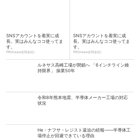
SNSアカウントを着実に成
SNSアカウントを着実に成
長。実はみんなココ使ってま
長。実はみんなココ使ってま
す。
す。
PR(Dreaw合同会社)
PR(Dreaw合同会社)
ルネサス高崎工場が閉鎖へ 「6インチライン維
持限界」 操業50年
令和8年熊本地震、半導体メーカー工場の対応
状況
He・ナフサ・レジスト逼迫の続報――半導体工
場停止が回避できている理由