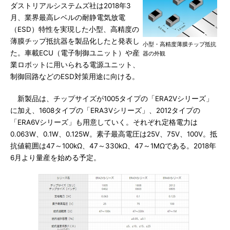
ダストリアルシステムズ社は2018年3
月、業界最高レベルの耐静電気放電
（ESD）特性を実現した小型、高精度の
薄膜チップ抵抗器を製品化したと発表し
小型・高精度薄膜チップ抵抗
た。車載ECU（電子制御ユニット）や産
器の外観
業ロボットに用いられる電源ユニット、
制御回路などのESD対策用途に向ける。
新製品は、チップサイズが1005タイプの「ERA2Vシリーズ」
に加え、1608タイプの「ERA3Vシリーズ」、2012タイプの
「ERA6Vシリーズ」も用意していく。それぞれ定格電力は
0.063W、0.1W、0.125W。素子最高電圧は25V、75V、100V。抵
抗値範囲は47～100kΩ、47～330kΩ、47～1MΩである。2018年
6月より量産を始める予定。