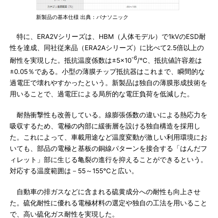
新製品の基本仕様 出典：パナソニック
特に、ERA2Vシリーズは、HBM（人体モデル）で1kVのESD耐
性を達成、同社従来品（ERA2Aシリーズ）に比べて2.5倍以上の
-6
耐性を実現した。抵抗温度係数は±5×10
/℃、抵抗値許容差は
±0.05％である。小型の薄膜チップ抵抗器はこれまで、瞬間的な
過電圧で壊れやすかったという。新製品は独自の薄膜形成技術を
用いることで、過電圧による局所的な電圧負荷を低減した。
耐熱衝撃性も改善している。線膨張係数の違いによる熱応力を
吸収するため、電極の内部に緩衝層を設ける独自構造を採用し
た。これによって、車載用途など温度変動が激しい利用環境にお
いても、部品の電極と基板の銅線パターンを接合する「はんだフ
ィレット」部に生じる亀裂の進行を抑えることができるという。
対応する温度範囲は－55～155℃と広い。
自動車の排ガスなどに含まれる硫黄成分への耐性も向上させ
た。硫化耐性に優れる電極材料の選定や独自の工法を用いること
で、高い硫化ガス耐性を実現した。