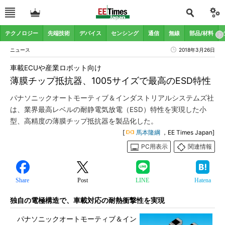
テクノロジー
先端技術
デバイス
センシング
通信
無線
部品/材料
ニュース
2018年3月26日
車載ECUや産業ロボット向け
薄膜チップ抵抗器、1005サイズで最高のESD特性
パナソニックオートモーティブ＆インダストリアルシステムズ社
は、業界最高レベルの耐静電気放電（ESD）特性を実現した小
型、高精度の薄膜チップ抵抗器を製品化した。
[
馬本隆綱
，EE Times Japan]
PC用表示
関連情報
Share
Post
LINE
Hatena
独自の電極構造で、車載対応の耐熱衝撃性を実現
パナソニックオートモーティブ＆イン