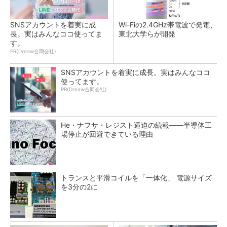
SNSアカウントを着実に成
Wi-Fiの2.4GHz帯電波で発電、
長。実はみんなココ使ってま
東北大学らが開発
す。
PR(Dreaw合同会社)
SNSアカウントを着実に成長。実はみんなココ
使ってます。
PR(Dreaw合同会社)
He・ナフサ・レジスト逼迫の続報――半導体工
場停止が回避できている理由
トランスと平滑コイルを「一体化」 電源サイズ
を3分の2に