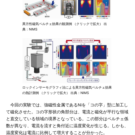
異方性磁気ペルチェ効果の観測例 （クリックで拡大） 出
典：NIMS
ロックインサーモグラフィ法による異方性磁気ペルチェ効果
の熱計測例 （クリックで拡大） 出典：NIMS
今回の実験では、強磁性金属であるNiを「コの字」型に加工し
て磁化させた。コの字形状の角部分は、電流と磁化が平行な領域
と直交している領域の境界となっている。この部分はペルチェ係
数が異なり、電流を流すと角付近に温度変化が生じる。しかも、
温度変化は電流に比例して増大することが分かった。