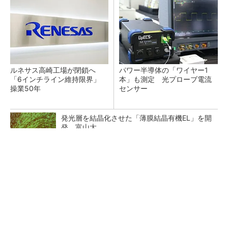
ルネサス高崎工場が閉鎖へ
パワー半導体の「ワイヤー1
「6インチライン維持限界」
本」も測定 光プローブ電流
操業50年
センサー
発光層を結晶化させた「薄膜結晶有機EL」を開
発、富山大
AI半導体市場に向け、エスペックが低電圧特化
の新評価装置
三菱電機、第5世代SiC MOSFETの核 オン抵