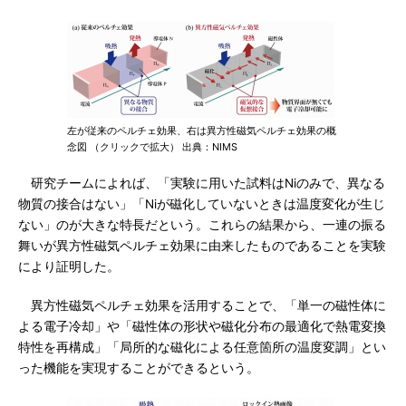
左が従来のペルチェ効果、右は異方性磁気ペルチェ効果の概
念図 （クリックで拡大） 出典：NIMS
研究チームによれば、「実験に用いた試料はNiのみで、異なる
物質の接合はない」「Niが磁化していないときは温度変化が生じ
ない」のが大きな特長だという。これらの結果から、一連の振る
舞いが異方性磁気ペルチェ効果に由来したものであることを実験
により証明した。
異方性磁気ペルチェ効果を活用することで、「単一の磁性体に
よる電子冷却」や「磁性体の形状や磁化分布の最適化で熱電変換
特性を再構成」「局所的な磁化による任意箇所の温度変調」とい
った機能を実現することができるという。