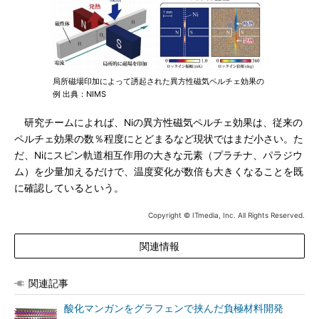
局所磁場印加によって誘起された異方性磁気ペルチェ効果の
例 出典：NIMS
研究チームによれば、Niの異方性磁気ペルチェ効果は、従来の
ペルチェ効果の数％程度にとどまるなど現状ではまだ小さい。た
だ、Niにスピン軌道相互作用の大きな元素（プラチナ、パラジウ
ム）を少量加えるだけで、温度変化が数倍も大きくなることを既
に確認しているという。
Copyright © ITmedia, Inc. All Rights Reserved.
関連情報
関連記事
酸化マンガンをグラフェンで挟んだ負極材料開発