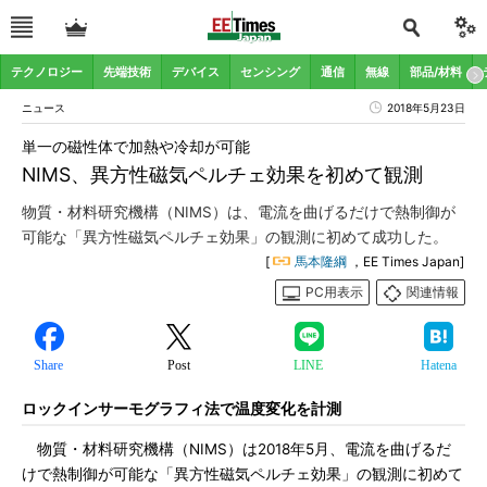
テクノロジー
先端技術
デバイス
センシング
通信
無線
部品/材料
ニュース
2018年5月23日
単一の磁性体で加熱や冷却が可能
NIMS、異方性磁気ペルチェ効果を初めて観測
物質・材料研究機構（NIMS）は、電流を曲げるだけで熱制御が
可能な「異方性磁気ペルチェ効果」の観測に初めて成功した。
[
馬本隆綱
，EE Times Japan]
PC用表示
関連情報
Share
Post
LINE
Hatena
ロックインサーモグラフィ法で温度変化を計測
物質・材料研究機構（NIMS）は2018年5月、電流を曲げるだ
けで熱制御が可能な「異方性磁気ペルチェ効果」の観測に初めて