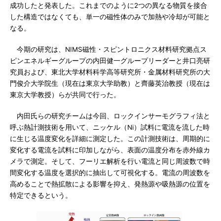
成功したと発表した。これまでのように2つの異なる物質を接合
した構造ではなくても、単一の磁性体のみで加熱や冷却が可能と
なる。
今期の研究は、NIMS磁性・スピントロニクス材料研究拠点ス
ピンエネルギーグループの内田健一グループリーダーと井口亮研
究員および、東北大学材料科学高等研究所・金属材料研究所の大
門俊介大学院生（現在は東京大学助教）と齊藤英治教授（現在は
東京大学教授）らが共同で行った。
内田氏らの研究チームは今回、ロックインサーモグラフィ法と
呼ぶ熱計測技術を用いて、ニッケル（Ni）試料に電流を流した時
に生じる温度変化を詳細に測定した。この計測技術は、周期的に
変化する電流を試料に印加しながら、表面の温度分布を赤外線カ
メラで測定。そして、フーリエ解析を行い電流と同じ周波数で時
間変化する温度を選択的に抽出して可視化する。電流の周波数を
高めることで熱拡散による影響を抑え、発熱源や吸熱源の位置を
特定できるという。