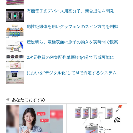
有機電子光デバイス用高分子、新合成法を開発
磁性絶縁体を用いグラフェンのスピン方向を制御
産総研ら、電極表面の原子の動きを実時間で観察
2次元物質の密集配列単層膜を1分で形成可能に
においを“デジタル化”してAIで判定するシステム
あなたにおすすめ