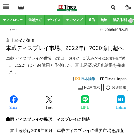
テクノロジー
先端技術
デバイス
センシング
通信
無線
部品/材料
ニュース
2018年10月24日
富士経済が調査
車載ディスプレイ市場、2022年に7000億円超へ
車載ディスプレイの世界市場は、2018年見込みの4808億円に対
し、2022年は7184億円と予測した。富士経済が調査結果を発表
した。
[
馬本隆綱
，EE Times Japan]
PC用表示
関連情報
Share
Post
LINE
Hatena
曲面ディスプレイや異形ディスプレイに期待
富士経済は2018年10月、車載ディスプレイの世界市場を調査