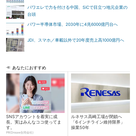
パワエレで力を付ける中国、SiCで目立つ地元企業の
台頭
パワー半導体市場、2030年に4兆6000億円台へ
JDI、スマホ／車載以外で20年度売上高1000億円へ
あなたにおすすめ
SNSアカウントを着実に成
ルネサス高崎工場が閉鎖へ
長。実はみんなココ使ってま
「6インチライン維持限界」
す。
操業50年
PR(Dreaw合同会社)