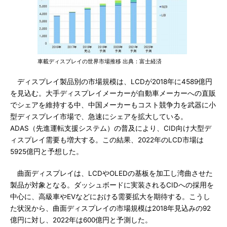
車載ディスプレイの世界市場推移 出典：富士経済
ディスプレイ製品別の市場規模は、LCDが2018年に4589億円
を見込む。大手ディスプレイメーカーが自動車メーカーへの直販
でシェアを維持する中、中国メーカーもコスト競争力を武器に小
型ディスプレイ市場で、急速にシェアを拡大している。
ADAS（先進運転支援システム）の普及により、CID向け大型デ
ィスプレイ需要も増大する。この結果、2022年のLCD市場は
5925億円と予想した。
曲面ディスプレイは、LCDやOLEDの基板を加工し湾曲させた
製品が対象となる。ダッシュボードに実装されるCIDへの採用を
中心に、高級車やEVなどにおける需要拡大を期待する。こうし
た状況から、曲面ディスプレイの市場規模は2018年見込みの92
億円に対し、2022年は600億円と予測した。