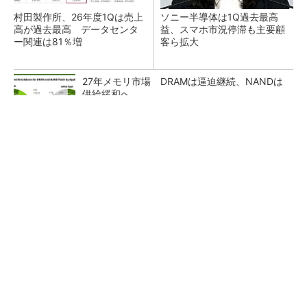
村田製作所、26年度1Qは売上
ソニー半導体は1Q過去最高
高が過去最高 データセンタ
益、スマホ市況停滞も主要顧
ー関連は81％増
客ら拡大
27年メモリ市場 DRAMは逼迫継続、NANDは
供給緩和へ
マイクロン、AI需要で広島工場増強へ起工式
1.5兆円投資
画像鮮明化を1チップで実現 組み込みも容易
に