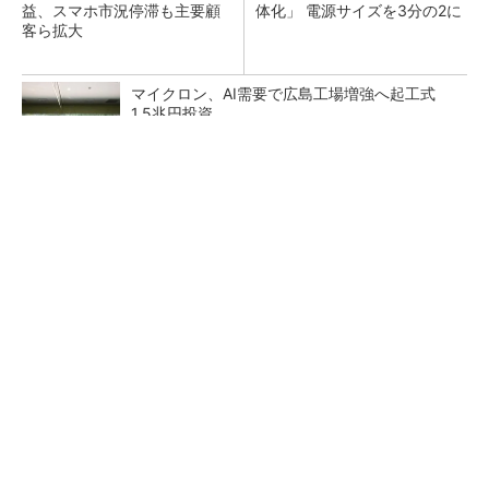
益、スマホ市況停滞も主要顧
体化」 電源サイズを3分の2に
客ら拡大
マイクロン、AI需要で広島工場増強へ起工式
1.5兆円投資
He・ナフサ・レジスト逼迫の続報――半導体工
場停止が回避できている理由
中国最大のDRAMメーカーCXMTがIPOへ 増
産とHBM開発で存在感