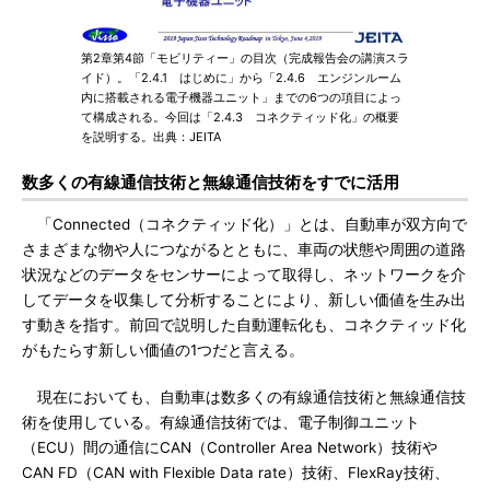
第2章第4節「モビリティー」の目次（完成報告会の講演スラ
イド）。「2.4.1 はじめに」から「2.4.6 エンジンルーム
内に搭載される電子機器ユニット」までの6つの項目によっ
て構成される。今回は「2.4.3 コネクティッド化」の概要
を説明する。出典：JEITA
数多くの有線通信技術と無線通信技術をすでに活用
「Connected（コネクティッド化）」とは、自動車が双方向で
さまざまな物や人につながるとともに、車両の状態や周囲の道路
状況などのデータをセンサーによって取得し、ネットワークを介
してデータを収集して分析することにより、新しい価値を生み出
す動きを指す。前回で説明した自動運転化も、コネクティッド化
がもたらす新しい価値の1つだと言える。
現在においても、自動車は数多くの有線通信技術と無線通信技
術を使用している。有線通信技術では、電子制御ユニット
（ECU）間の通信にCAN（Controller Area Network）技術や
CAN FD（CAN with Flexible Data rate）技術、FlexRay技術、