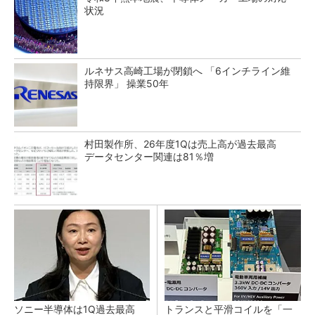
状況
ルネサス高崎工場が閉鎖へ 「6インチライン維
持限界」 操業50年
村田製作所、26年度1Qは売上高が過去最高
データセンター関連は81％増
ソニー半導体は1Q過去最高
トランスと平滑コイルを「一