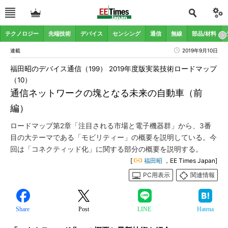
テクノロジー
先端技術
デバイス
センシング
通信
無線
部品/材料
連載
2019年9月10日
福田昭のデバイス通信（199） 2019年度版実装技術ロードマップ
（10）
通信ネットワークの塊となる未来の自動車（前
編）
ロードマップ第2章「注目される市場と電子機器群」から、3番
目の大テーマである「モビリティー」の概要を説明している。今
回は「コネクティッド化」に関する部分の概要を説明する。
[
福田昭
，EE Times Japan]
PC用表示
関連情報
Share
Post
LINE
Hatena