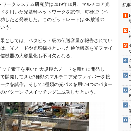
術を知る
ワークシステム研究所は2019年10月、マルチコア光
記事
エンジニア”が仕掛けた社内
ドを用いた光基幹ネットワークを試作、毎秒1P（ペ
念の180日
功したと発表した。このビットレートは8K放送の
ションは日本を救うのか
という。
IoT通信
果としては、ペタビット級の伝送容量が報告されてい
ナリスト「未来展望」
クは、光ノードや光増幅器といった通信機器を光ファイ
愛されないエンジニア」の
通信機器の大容量化も不可欠となる。
行動論
スイッチ素子を用いた大規模光ノードを新たに開発し
で開発してきた3種類のマルチコア光ファイバーを接
ークを試作。そして4種類の光パスを用い4つのパター
てのパターンでスイッチングに成功したという。