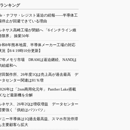
ランキング
He・ナフサ・レジスト逼迫の続報――半導体工
場停止が回避できている理由
ルネサス高崎工場が閉鎖へ 「6インチライン維
持限界」 操業50年
令和8年熊本地震、半導体メーカー工場の対応
状況【8/4 19時10分更新】
27年メモリ市場 DRAMは逼迫継続、NANDは
供給緩和へ
村田製作所、26年度1Qは売上高が過去最高 デ
ータセンター関連は81％増
2026年は「2nm商用化元年」 Panther Lake搭載
PCなど最新機を分解
ルネサス、26年2Qは増収増益 データセンター
需要強く「供給はパツパツ」
ソニー半導体は1Q過去最高益、スマホ市況停滞
も主要顧客ら拡大