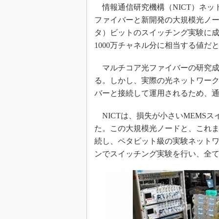
光伝送技
情報通信研究機構（NICT）ネット
“異端児
ファイバーと新開発の大規模光ノー
改革、執
タ）ビットのスイッチング実験に成
イノベー
1000万チャネル分に相当する値だ
JASA発
マルチコア光ファイバーの研究成
IHSア
る。しかし、実際の光ネットワー
「英語に
バーと接続して運用されるため、
ための新
NICTは、損失が小さいMEMS
た。この大規模光ノードと、これま
続し、ペタビット級の実験ネットワ
ンでスイッチング実験を行い、全