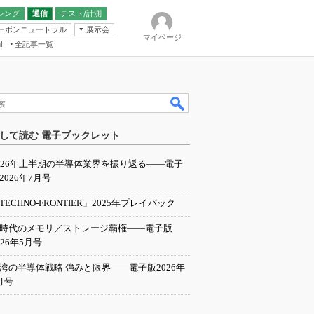
シング
通信
テスト/計測
ーボンニュートラル
展示会
マイページ
全記事一覧
l
ンピューティング
して読む 電子ブックレット
IER
026年上半期の半導体業界を振り返る――電子
2026年7月号
TECHNO-FRONTIER」2025年プレイバック
I時代のメモリ／ストレージ覇権――電子版
026年5月号
湾の半導体戦略 強みと限界――電子版2026年
月号