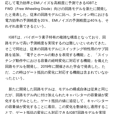
応して電力効率とEMIノイズを高精度に予測できるIGBTと
FWD（Free Wheeling Diode）向けの回路モデルを新たに開発し
たと発表した。従来の回路モデルに比べ、ターンオン時における
電力効率の予測精度を20％、EMIノイズの予測精度は40％も、そ
れぞれ改善できるという。
IGBTは、バイポーラ素子特有の複雑な構造となっており、回
路モデルで高い予測精度を実現するのは難しいといわれてきた。
そこで同社は、従来の回路モデルにスイッチング特性用のサブ回
路を追加。「電子とホールの動きを表現する機能」と、「スイッ
チング動作中における容量の経時変化に対応する機能」を備えた
回路モデルを開発し、2019年に開催された学会で発表した。た
だ、この時はゲート抵抗の変化に対応する機能は含まれていなか
ったという。
新たに開発した回路モデルは、モデルの構成自体は従来と同じ
だが、回路モデル内に付け加えられたキャパシターの容量値が変
化するモデルとした。ゲート抵抗の値に追従して、キャパシター
の容量値が変化することに着目。この変化を数値化し適用するこ
とで、ゲート抵抗の変化にも対応できるIGBT回路モデルを実現