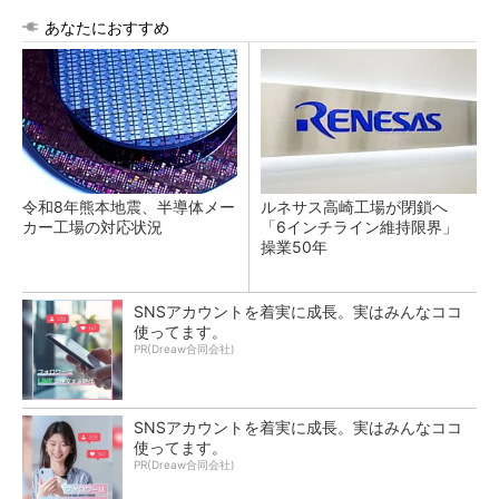
あなたにおすすめ
令和8年熊本地震、半導体メー
ルネサス高崎工場が閉鎖へ
カー工場の対応状況
「6インチライン維持限界」
操業50年
SNSアカウントを着実に成長。実はみんなココ
使ってます。
PR(Dreaw合同会社)
SNSアカウントを着実に成長。実はみんなココ
使ってます。
PR(Dreaw合同会社)