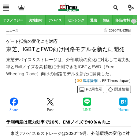
テクノロジー
先端技術
デバイス
センシング
通信
無線
部品/材料
ニュース
2020年9月28日
ゲート抵抗の変化にも対応
東芝、IGBTとFWD向け回路モデルを新たに開発
東芝デバイス＆ストレージは、外部環境の変化に対応して電力効
率とEMIノイズを高精度に予測できるIGBTとFWD（Free
Wheeling Diode）向けの回路モデルを新たに開発した。
[
馬本隆綱
，EE Times Japan]
PC用表示
関連情報
Share
Post
LINE
Hatena
予測精度は電力効率で20％、EMIノイズで40％も向上
東芝デバイス＆ストレージは2020年9月、外部環境の変化に対