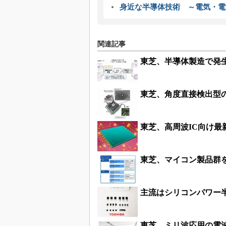
身近な半導体技術 ～電気・電
関連記事
東芝、半導体製造で発生
東芝、角度直接検出型の
東芝、高周波IC向け最
東芝、マイコン製品群
主流はシリコンパワー
東芝、ミリ波応用の電