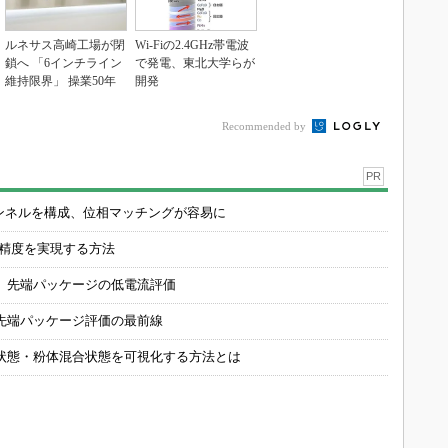
ルネサス高崎工場が閉
Wi-Fiの2.4GHz帯電波
鎖へ 「6インチライン
で発電、東北大学らが
維持限界」 操業50年
開発
Recommended by
PR
チャンネルを構成、位相マッチングが容易に
の精度を実現する方法
 先端パッケージの低電流評価
先端パッケージ評価の最前線
状態・粉体混合状態を可視化する方法とは