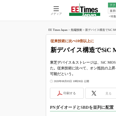
テク
業界
電池／エネル
ア
メディア
特
メ
福田昭の
LS
EE Times Japan
>
先端技術
>
新デバイス構造でSiC M
福田昭の
マ
湯之上隆
従来技術に比べ10倍以上に
FP
大山聡の
新デバイス構造でSiC 
大原雄介
ック
東芝デバイス＆ストレージは、SiC MO
リタイア
た。従来技術に比べて、オン抵抗の上昇を抑
学漂流記
可能だという。
世界を「
2020年08月03日 10時30分 公開
踊るバズワ
Buzzwo
印刷する
見る
この10
で起こる
PNダイオードとSBDを並列に配置
製品分解