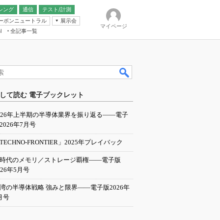
シング
通信
テスト/計測
ーボンニュートラル
展示会
マイページ
全記事一覧
l
ンピューティング
して読む 電子ブックレット
IER
026年上半期の半導体業界を振り返る――電子
2026年7月号
TECHNO-FRONTIER」2025年プレイバック
I時代のメモリ／ストレージ覇権――電子版
026年5月号
湾の半導体戦略 強みと限界――電子版2026年
月号