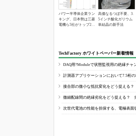
パワー半導体企業ラン
高価なるつぼ不要、3.
キング、日本勢は三菱
5インチ酸化ガリウム
電機ら5社がトップ20
単結晶の新手法
入り
TechFactory ホワイトペーパー新着情報
DAQ用?Moduleで状態監視用の絶縁
計測器アプリケーションにおいて7.5桁
接合部の微小な抵抗変化をどう捉える？
微細配線間の絶縁劣化をどう捉える？ 
次世代電池の性能を担保する、電極表面