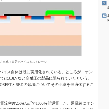
ージ 出典：東芝デバイス＆ストレージ
したデバイス自体は既に実用化されている。ところが、オン
では3.3kVなど高耐圧の製品に限られていたという。
SFETとSBDの領域についてその比率を最適化するこ
2
密度250A/cm
で1000時間通電した。通電後にオン