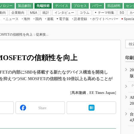
ノロジー
製品解剖
先端技術
デバイス
プロセス
パワー
部品材料
セン
動向
企業動向
統計
インタビュー
コラム
テーマ特集
カ
M&A
5G
ギー
ナログ
無線
集
ニュース
海外
国内
連載
電子版
読者登録
ホワイトペーパー
Specia
フィジカルAI
IoT・エッジコ
モリ
EXPO
Microchip情報
ストレージ通信
EE Times Japan×EDN Japan統合電
エッジAI
子版
I
SEMICON Japan
OSFETの信頼性を向上：従来技...
デバイス通信
パワーエレクトロニクス
電子ブックレット
イコン
CEATEC
のナノフォーカス
半導体後工程
GA
EdgeTech＋
業界スコープ
MOSFETの信頼性を向上
読者調査（EE Times Research）
印刷
TECHNO-FRONT
のエレ・組み込みプレイバ
カーボンニュートラル
2
人とくるま展
SFETの内部にSBDを搭載する新たなデバイス構造を開発し
版
IoT
直前エンジニアの社会人大
えつつSiC MOSFETの信頼性を10倍以上も高めることが
電源設計（EDN Japan）
「
数字」で回してみよう
[
馬本隆綱
，
EE Times Japan
]
エレクトロニクス入門（EDN
A
Japan）
ード ～Behind the
2
rd
Share
年で起こったこと、次の10年
台
こと
4
で探るアジアの新トレンド