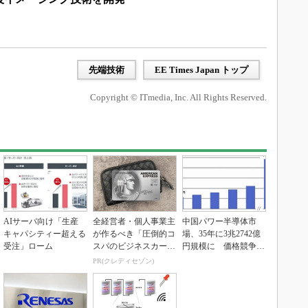
先端技術
EE Times Japan トップ
Copyright © ITmedia, Inc. All Rights Reserved.
AIサーバ向け「生産
全経営者・個人事業主
中国パワー半導体市
キャパシティー超える
が作るべき「圧倒的コ
場、35年に3兆2742億
受注」ローム
スパのビジネスカー
円規模に 価格競争さ
ド」
らに激化
PR(クレディセゾン)