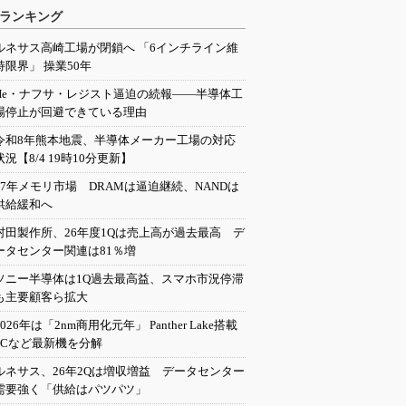
ランキング
ルネサス高崎工場が閉鎖へ 「6インチライン維
持限界」 操業50年
He・ナフサ・レジスト逼迫の続報――半導体工
場停止が回避できている理由
令和8年熊本地震、半導体メーカー工場の対応
状況【8/4 19時10分更新】
27年メモリ市場 DRAMは逼迫継続、NANDは
供給緩和へ
村田製作所、26年度1Qは売上高が過去最高 デ
ータセンター関連は81％増
ソニー半導体は1Q過去最高益、スマホ市況停滞
も主要顧客ら拡大
2026年は「2nm商用化元年」 Panther Lake搭載
PCなど最新機を分解
ルネサス、26年2Qは増収増益 データセンター
需要強く「供給はパツパツ」