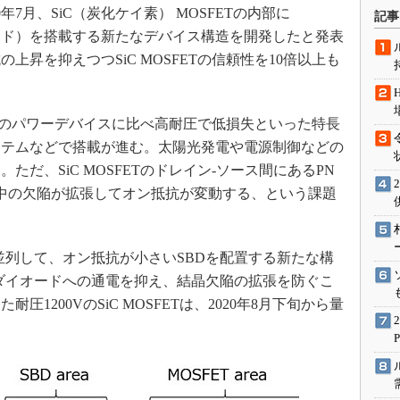
術を知る
7月、SiC（炭化ケイ素） MOSFETの内部に
記事
エンジニア”が仕掛けた社内
ード）を搭載する新たなデバイス構造を開発したと発表
念の180日
昇を抑えつつSiC MOSFETの信頼性を10倍以上も
ションは日本を救うのか
IoT通信
ースのパワーデバイスに比べ高耐圧で低損失といった特長
ナリスト「未来展望」
ステムなどで搭載が進む。太陽光発電や電源制御などの
愛されないエンジニア」の
だ、SiC MOSFETのドレイン‐ソース間にあるPN
行動論
晶中の欠陥が拡張してオン抵抗が変動する、という課題
列して、オン抵抗が小さいSBDを配置する新たな構
ダイオードへの通電を抑え、結晶欠陥の拡張を防ぐこ
1200VのSiC MOSFETは、2020年8月下旬から量