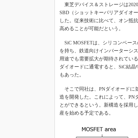
光伝送技
東芝デバイス＆ストレージは2020年
“異端児
SBD（ショットキーバリアダイオ
改革、執
した。従来技術に比べて、オン抵抗の上
イノベー
高めることが可能だという。
JASA発
SiC MOSFETは、シリコンベ
IHSア
を持ち、鉄道向けインバーターシ
「英語に
用途でも需要拡大が期待されている。た
ための新
ダイオードに通電すると、SiC結
もあった。
そこで同社は、PNダイオードに並
造を開発した。これによって、PN
とができるという。新構造を採用した耐圧
産を始める予定である。