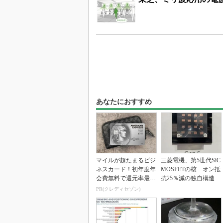
あなたにおすすめ
マイルが超たまるビジ
三菱電機、第5世代SiC
ネスカード！初年度年
MOSFETの核 オン抵
会費無料で還元率最大
抗25％減の独自構造
1.125%
PR(クレディセゾン)