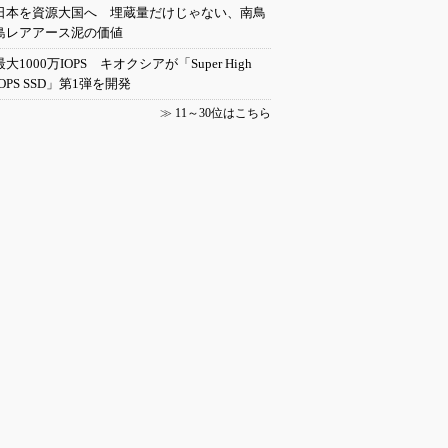
日本を資源大国へ 埋蔵量だけじゃない、南鳥
島レアアース泥の価値
最大1000万IOPS キオクシアが「Super High
IOPS SSD」第1弾を開発
≫
11～30位はこちら