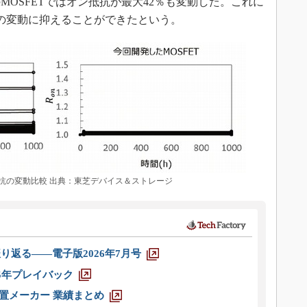
OSFETではオン抵抗が最大42％も変動した。これに
％の変動に抑えることができたという。
抵抗の変動比較 出典：東芝デバイス＆ストレージ
り返る――電子版2026年7月号
025年プレイバック
装置メーカー 業績まとめ