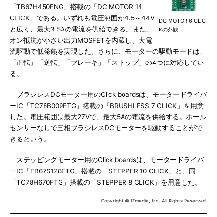
「TB67H450FNG」搭載の「DC MOTOR 14
CLICK」である。いずれも電圧範囲が4.5～44V
DC MOTOR 6 CLIC
と広く、最大3.5Aの電流を供給できる。また、
Kの外観
オン抵抗が小さい出力MOSFETを内蔵し、大電
流駆動で低発熱を実現した。さらに、モーターの駆動モードは、
「正転」「逆転」「ブレーキ」「ストップ」の4つに対応してい
る。
ブラシレスDCモーター用のClick boardsは、モータードライバ
ーIC「TC78B009FTG」搭載の「BRUSHLESS 7 CLICK」を用意
した。電圧範囲は最大27Vで、最大5Aの電流を供給する。ホール
センサーなしで三相ブラシレスDCモーターを駆動することがで
きるという。
ステッピングモーター用のClick boardsは、モータードライバ
ーIC「TB67S128FTG」搭載の「STEPPER 10 CLICK」と、同
「TC78H670FTG」搭載の「STEPPER 8 CLICK」を用意した。
Copyright © ITmedia, Inc. All Rights Reserved.