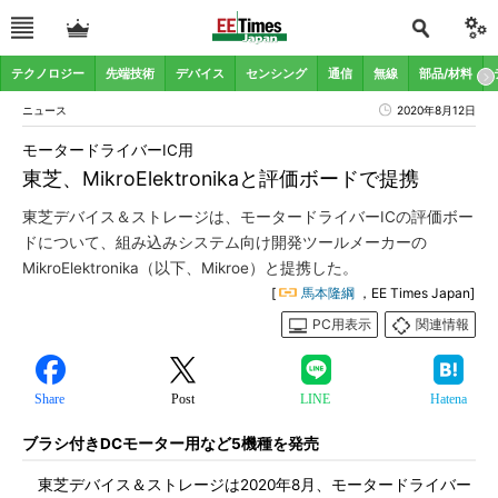
テクノロジー
先端技術
デバイス
センシング
通信
無線
部品/材料
ニュース
2020年8月12日
モータードライバーIC用
東芝、MikroElektronikaと評価ボードで提携
東芝デバイス＆ストレージは、モータードライバーICの評価ボー
ドについて、組み込みシステム向け開発ツールメーカーの
MikroElektronika（以下、Mikroe）と提携した。
[
馬本隆綱
，EE Times Japan]
PC用表示
関連情報
Share
Post
LINE
Hatena
ブラシ付きDCモーター用など5機種を発売
東芝デバイス＆ストレージは2020年8月、モータードライバー