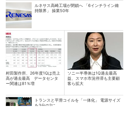
ルネサス高崎工場が閉鎖へ 「6インチライン維
持限界」 操業50年
村田製作所、26年度1Qは売上
ソニー半導体は1Q過去最高
高が過去最高 データセンタ
益、スマホ市況停滞も主要顧
ー関連は81％増
客ら拡大
トランスと平滑コイルを「一体化」 電源サイズ
を3分の2に