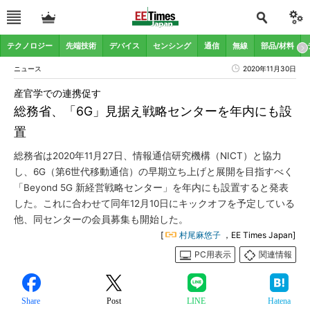
テクノロジー
先端技術
デバイス
センシング
通信
無線
部品/材料
ニュース
2020年11月30日
産官学での連携促す
総務省、「6G」見据え戦略センターを年内にも設
置
総務省は2020年11月27日、情報通信研究機構（NICT）と協力
し、6G（第6世代移動通信）の早期立ち上げと展開を目指すべく
「Beyond 5G 新経営戦略センター」を年内にも設置すると発表
した。これに合わせて同年12月10日にキックオフを予定している
他、同センターの会員募集も開始した。
[
村尾麻悠子
，EE Times Japan]
PC用表示
関連情報
Share
Post
LINE
Hatena