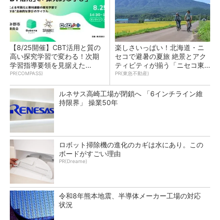
【8/25開催】CBT活用と質の
楽しさいっぱい！北海道・ニ
高い探究学習で変わる！次期
セコで避暑の夏旅 絶景とアク
学習指導要領を見据えた...
ティビティが揃う「ニセコ東...
PR(COMPASS)
PR(東急不動産)
ルネサス高崎工場が閉鎖へ 「6インチライン維
持限界」 操業50年
ロボット掃除機の進化のカギは水にあり。この
ボードがすごい理由
PR(Dreame)
令和8年熊本地震、半導体メーカー工場の対応
状況