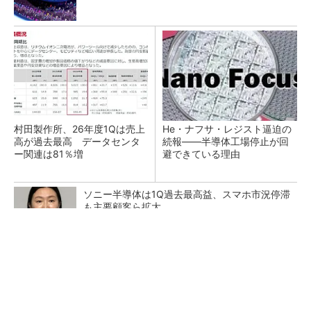
村田製作所、26年度1Qは売上
He・ナフサ・レジスト逼迫の
高が過去最高 データセンタ
続報――半導体工場停止が回
ー関連は81％増
避できている理由
ソニー半導体は1Q過去最高益、スマホ市況停滞
も主要顧客ら拡大
いつもきれいなモップで床掃除。ロボット掃除
機の進化がすごい！
PR(Dreame)