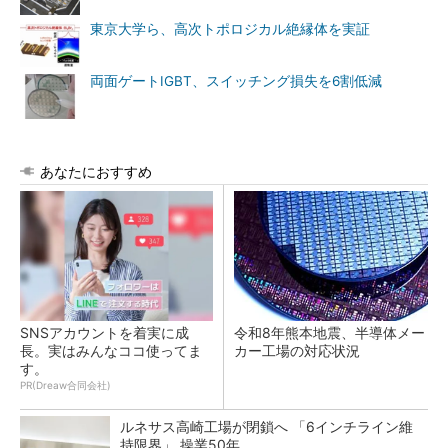
東京大学ら、高次トポロジカル絶縁体を実証
両面ゲートIGBT、スイッチング損失を6割低減
あなたにおすすめ
SNSアカウントを着実に成
令和8年熊本地震、半導体メー
長。実はみんなココ使ってま
カー工場の対応状況
す。
PR(Dreaw合同会社)
ルネサス高崎工場が閉鎖へ 「6インチライン維
持限界」 操業50年