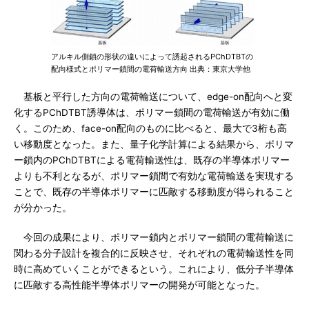
アルキル側鎖の形状の違いによって誘起されるPChDTBTの
配向様式とポリマー鎖間の電荷輸送方向 出典：東京大学他
基板と平行した方向の電荷輸送について、edge-on配向へと変
化するPChDTBT誘導体は、ポリマー鎖間の電荷輸送が有効に働
く。このため、face-on配向のものに比べると、最大で3桁も高
い移動度となった。また、量子化学計算による結果から、ポリマ
ー鎖内のPChDTBTによる電荷輸送性は、既存の半導体ポリマー
よりも不利となるが、ポリマー鎖間で有効な電荷輸送を実現する
ことで、既存の半導体ポリマーに匹敵する移動度が得られること
が分かった。
今回の成果により、ポリマー鎖内とポリマー鎖間の電荷輸送に
関わる分子設計を複合的に反映させ、それぞれの電荷輸送性を同
時に高めていくことができるという。これにより、低分子半導体
に匹敵する高性能半導体ポリマーの開発が可能となった。