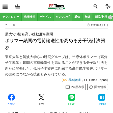
テクノロジー
先端技術
デバイス
センシング
通信
無線
部品/材料
ニュース
2021年3月4日
最大で3桁も高い移動度を実現
ポリマー鎖間の電荷輸送性を高める分子設計法開
発
東京大学と筑波大学らの研究グループは、半導体ポリマー（高分
子半導体）鎖間の電荷輸送性を高めることができる分子設計法を
新たに開発した。低分子半導体に匹敵する高性能半導体ポリマー
の開発につながる技術とみられている。
[
馬本隆綱
，EE Times Japan]
PC用表示
関連情報
Share
Post
LINE
Hatena