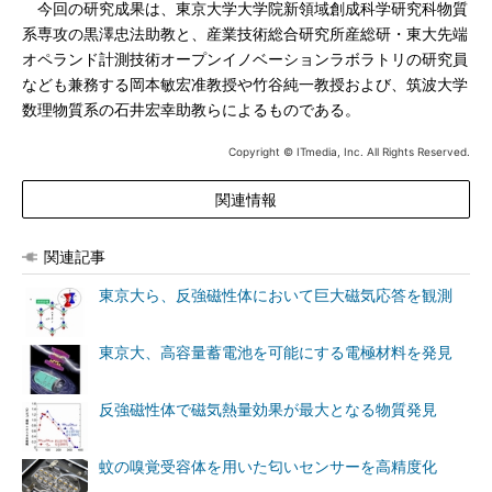
今回の研究成果は、東京大学大学院新領域創成科学研究科物質
系専攻の黒澤忠法助教と、産業技術総合研究所産総研・東大先端
オペランド計測技術オープンイノベーションラボラトリの研究員
なども兼務する岡本敏宏准教授や竹谷純一教授および、筑波大学
数理物質系の石井宏幸助教らによるものである。
Copyright © ITmedia, Inc. All Rights Reserved.
関連情報
関連記事
東京大ら、反強磁性体において巨大磁気応答を観測
東京大、高容量蓄電池を可能にする電極材料を発見
反強磁性体で磁気熱量効果が最大となる物質発見
蚊の嗅覚受容体を用いた匂いセンサーを高精度化