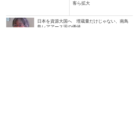
客ら拡大
日本を資源大国へ 埋蔵量だけじゃない、南鳥
島レアアース泥の価値
三菱電機、第5世代SiC MOSFETの核 オン抵
抗25％減の独自構造
マイクロン、AI需要で広島工場増強へ起工式
1.5兆円投資