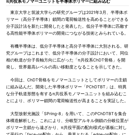
π共役系モノマーユニットを半導体ポリマーに組み込む
東京大学と筑波大学らの研究グループは2021年3月、半導体ポ
リマー（高分子半導体）鎖間の電荷輸送性を高めることができる
分子設計法を新たに開発したと発表した。低分子半導体に匹敵す
る高性能半導体ポリマーの開発につながる技術とみられている。
有機半導体は、低分子半導体と高分子半導体に大別される。研
究グループはこれまで、低分子半導体の分子設計において、同位
相の軌道が分子長軸方向に広がった「π共役系ChDT骨格」を開
発し、世界最高レベルの高い移動度となることを示してきた。
今回は、ChDT骨格をモノマーユニットとしてポリマーの主鎖
に組み込んだ。開発した半導体ポリマー「PChDTBT」は、特異
な分子軌道形態を有するπ共役系モノマーユニットを組み込むこ
とにより、ポリマー鎖間の電荷輸送性が高まることを実証した。
大型放射光施設「SPring-8」を用いて、このPChDTBTを集合
体構造解析した。これにより、分岐型アルキル側鎖の分岐位置が
ポリマー主鎖から遠ざかり、π共役平面の配向様式が基板に対し
て平行の「face-on配向」から、垂直となる「edge-on配向」に