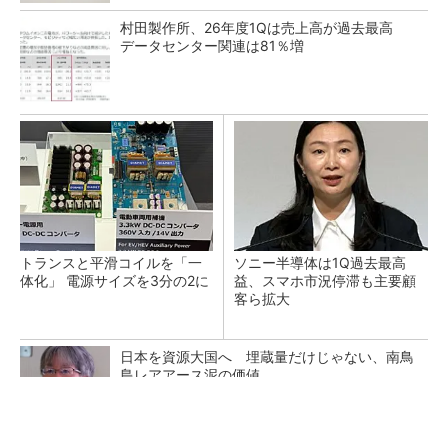
村田製作所、26年度1Qは売上高が過去最高
データセンター関連は81％増
トランスと平滑コイルを「一
ソニー半導体は1Q過去最高
体化」 電源サイズを3分の2に
益、スマホ市況停滞も主要顧
客ら拡大
日本を資源大国へ 埋蔵量だけじゃない、南鳥
島レアアース泥の価値