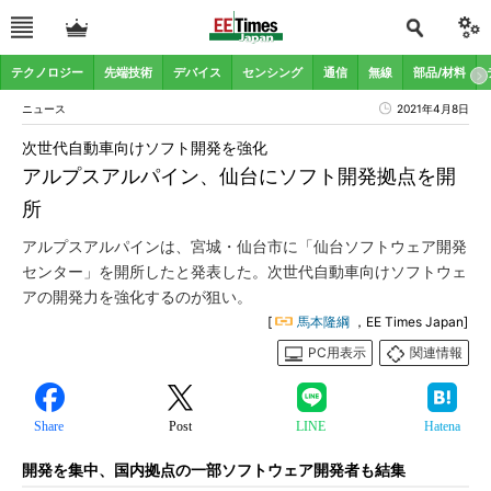
テクノロジー
先端技術
デバイス
センシング
通信
無線
部品/材料
ニュース
2021年4月8日
次世代自動車向けソフト開発を強化
アルプスアルパイン、仙台にソフト開発拠点を開
所
アルプスアルパインは、宮城・仙台市に「仙台ソフトウェア開発
センター」を開所したと発表した。次世代自動車向けソフトウェ
アの開発力を強化するのが狙い。
[
馬本隆綱
，EE Times Japan]
PC用表示
関連情報
Share
Post
LINE
Hatena
開発を集中、国内拠点の一部ソフトウェア開発者も結集