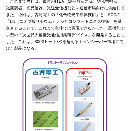
これまで両社は、最新のITLA（波長可変光源）や光増幅器、
光変調器、光受信器、光送受信機などを通信市場向けに供給して
きた。今回は、古河電工の「化合物光半導体技術」と、FOCの
「LN（ニオブ酸リチウム）／シリコンフォトニクス技術」を融
合させることで、これまで単体では実現できなかった、高機能で
小型の「次世代大容量光通信用集積デバイス」を開発することに
した。これは、800Gビット/秒を超えるトランシーバー市場に向
けた製品になる。