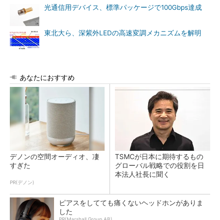
光通信用デバイス、標準パッケージで100Gbps達成
東北大ら、深紫外LEDの高速変調メカニズムを解明
あなたにおすすめ
デノンの空間オーディオ、凄
TSMCが日本に期待するもの
すぎた
グローバル戦略での役割を日
本法人社長に聞く
PR(デノン)
ピアスをしてても痛くないヘッドホンがありま
した
PR(Marshall Group AB)