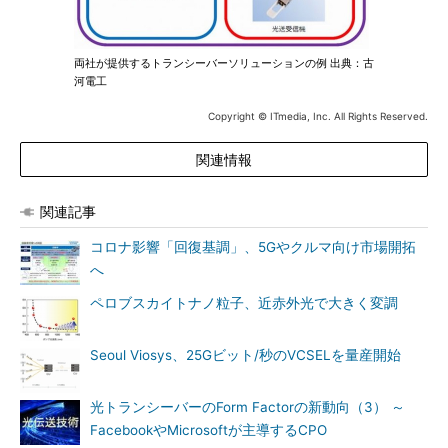
両社が提供するトランシーバーソリューションの例 出典：古
河電工
Copyright © ITmedia, Inc. All Rights Reserved.
関連情報
関連記事
コロナ影響「回復基調」、5Gやクルマ向け市場開拓
へ
ペロブスカイトナノ粒子、近赤外光で大きく変調
Seoul Viosys、25Gビット/秒のVCSELを量産開始
光トランシーバーのForm Factorの新動向（3） ～
FacebookやMicrosoftが主導するCPO