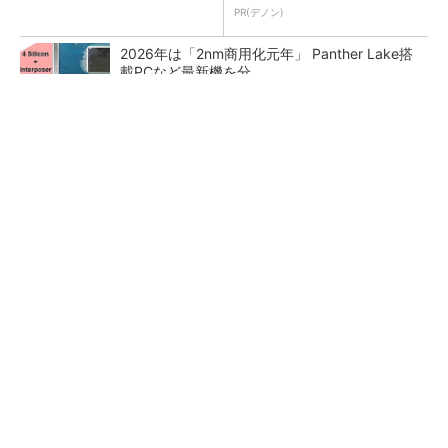
PR(デノン)
2026年は「2nm商用化元年」 Panther Lake搭
載PCなど最新機を分...
最大1000万IOPS キオクシアが「Super High
IOPS SSD」第...
画像鮮明化を1チップで実現 組み込みも容易
に