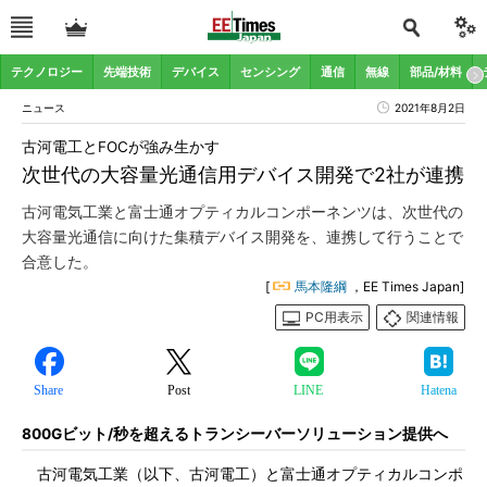
テクノロジー
先端技術
デバイス
センシング
通信
無線
部品/材料
ニュース
2021年8月2日
古河電工とFOCが強み生かす
次世代の大容量光通信用デバイス開発で2社が連携
古河電気工業と富士通オプティカルコンポーネンツは、次世代の
大容量光通信に向けた集積デバイス開発を、連携して行うことで
合意した。
[
馬本隆綱
，EE Times Japan]
PC用表示
関連情報
Share
Post
LINE
Hatena
800Gビット/秒を超えるトランシーバーソリューション提供へ
古河電気工業（以下、古河電工）と富士通オプティカルコンポ