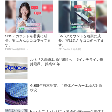
SNSアカウントを着実に成
SNSアカウントを着実に成
長。実はみんなココ使ってま
長。実はみんなココ使ってま
す。
す。
PR(Dreaw合同会社)
PR(Dreaw合同会社)
ルネサス高崎工場が閉鎖へ 「6インチライン維
持限界」 操業50年
令和8年熊本地震、半導体メーカー工場の対応
状況
He・ナフサ・レジスト逼迫の続報――半導体工