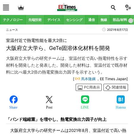
テクノロジー
先端技術
デバイス
センシング
通信
無線
部品/材料
ニュース
2021年8月17日
室温付近で熱電性能を最大2倍に
大阪府立大学ら、GeTe固溶体化材料を開発
大阪府立大学らの研究チームは、室温付近で高い熱電特性を示す
材料を開発したと発表した。開発した材料は、室温付近で既存材
料に比べ最大2倍の熱電変換出力因子を示すという。
[
馬本隆綱
，EE Times Japan]
PC用表示
関連情報
Share
Post
LINE
Hatena
「バンド端縮重」を増やし、熱電変換出力因子が向上
大阪府立大学らの研究チームは2021年8月、室温付近で高い熱