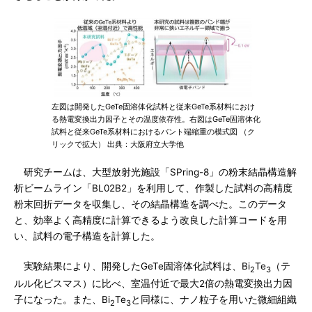
左図は開発したGeTe固溶体化試料と従来GeTe系材料におけ
る熱電変換出力因子とその温度依存性。右図はGeTe固溶体化
試料と従来GeTe系材料におけるバント端縮重の模式図 （ク
リックで拡大） 出典：大阪府立大学他
研究チームは、大型放射光施設「SPring-8」の粉末結晶構造解
析ビームライン「BL02B2」を利用して、作製した試料の高精度
粉末回折データを収集し、その結晶構造を調べた。このデータ
と、効率よく高精度に計算できるよう改良した計算コードを用
い、試料の電子構造を計算した。
実験結果により、開発したGeTe固溶体化試料は、Bi
Te
（テ
2
3
ルル化ビスマス）に比べ、室温付近で最大2倍の熱電変換出力因
子になった。また、Bi
Te
と同様に、ナノ粒子を用いた微細組織
2
3