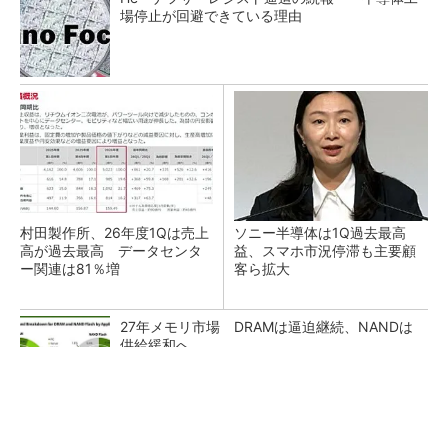
場停止が回避できている理由
村田製作所、26年度1Qは売上
ソニー半導体は1Q過去最高
高が過去最高 データセンタ
益、スマホ市況停滞も主要顧
ー関連は81％増
客ら拡大
27年メモリ市場 DRAMは逼迫継続、NANDは
供給緩和へ
マイクロン、AI需要で広島工場増強へ起工式