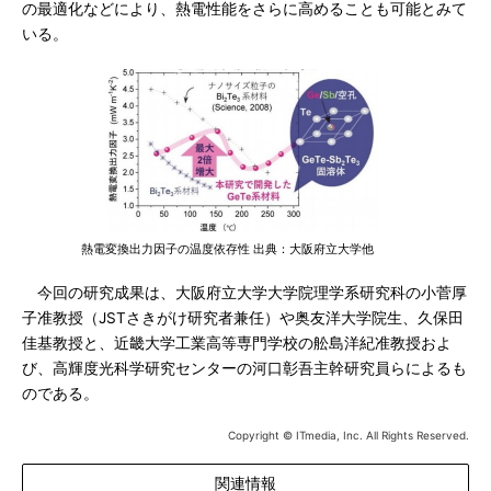
の最適化などにより、熱電性能をさらに高めることも可能とみて
いる。
熱電変換出力因子の温度依存性 出典：大阪府立大学他
今回の研究成果は、大阪府立大学大学院理学系研究科の小菅厚
子准教授（JSTさきがけ研究者兼任）や奥友洋大学院生、久保田
佳基教授と、近畿大学工業高等専門学校の舩島洋紀准教授およ
び、高輝度光科学研究センターの河口彰吾主幹研究員らによるも
のである。
Copyright © ITmedia, Inc. All Rights Reserved.
関連情報