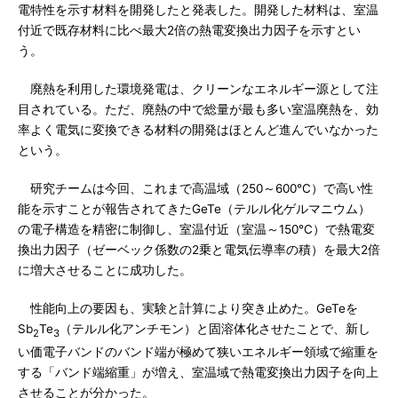
電特性を示す材料を開発したと発表した。開発した材料は、室温
付近で既存材料に比べ最大2倍の熱電変換出力因子を示すとい
う。
廃熱を利用した環境発電は、クリーンなエネルギー源として注
目されている。ただ、廃熱の中で総量が最も多い室温廃熱を、効
率よく電気に変換できる材料の開発はほとんど進んでいなかった
という。
研究チームは今回、これまで高温域（250～600℃）で高い性
能を示すことが報告されてきたGeTe（テルル化ゲルマニウム）
の電子構造を精密に制御し、室温付近（室温～150℃）で熱電変
換出力因子（ゼーベック係数の2乗と電気伝導率の積）を最大2倍
に増大させることに成功した。
性能向上の要因も、実験と計算により突き止めた。GeTeを
Sb
Te
（テルル化アンチモン）と固溶体化させたことで、新し
2
3
い価電子バンドのバンド端が極めて狭いエネルギー領域で縮重を
する「バンド端縮重」が増え、室温域で熱電変換出力因子を向上
させることが分かった。