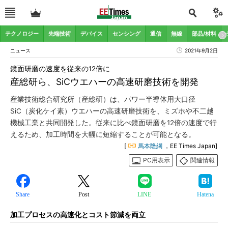
テクノロジー
先端技術
デバイス
センシング
通信
無線
部品/材料
ニュース
2021年9月2日
鏡面研磨の速度を従来の12倍に
産総研ら、SiCウエハーの高速研磨技術を開発
産業技術総合研究所（産総研）は、パワー半導体用大口径
SiC（炭化ケイ素）ウエハーの高速研磨技術を、ミズホや不二越
機械工業と共同開発した。従来に比べ鏡面研磨を12倍の速度で行
えるため、加工時間を大幅に短縮することが可能となる。
[
馬本隆綱
，EE Times Japan]
PC用表示
関連情報
Share
Post
LINE
Hatena
加工プロセスの高速化とコスト節減を両立