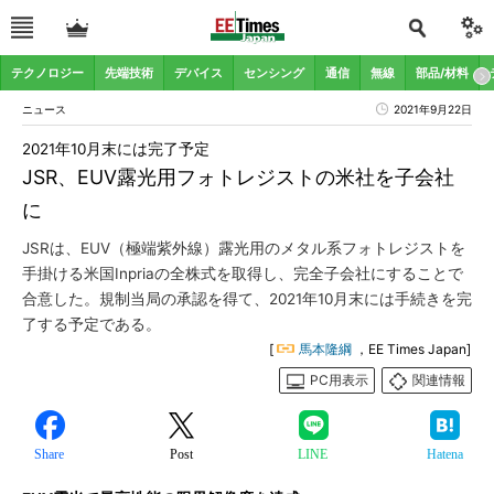
テクノロジー
先端技術
デバイス
センシング
通信
無線
部品/材料
ニュース
2021年9月22日
2021年10月末には完了予定
JSR、EUV露光用フォトレジストの米社を子会社
に
JSRは、EUV（極端紫外線）露光用のメタル系フォトレジストを
手掛ける米国Inpriaの全株式を取得し、完全子会社にすることで
合意した。規制当局の承認を得て、2021年10月末には手続きを完
了する予定である。
[
馬本隆綱
，EE Times Japan]
PC用表示
関連情報
Share
Post
LINE
Hatena