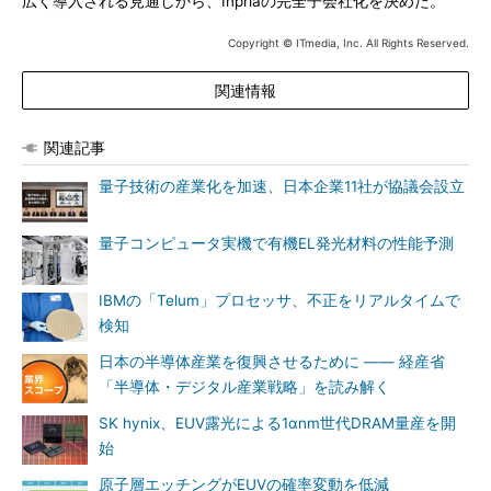
広く導入される見通しから、Inpriaの完全子会社化を決めた。
Copyright © ITmedia, Inc. All Rights Reserved.
関連情報
関連記事
量子技術の産業化を加速、日本企業11社が協議会設立
量子コンピュータ実機で有機EL発光材料の性能予測
IBMの「Telum」プロセッサ、不正をリアルタイムで
検知
日本の半導体産業を復興させるために ―― 経産省
「半導体・デジタル産業戦略」を読み解く
SK hynix、EUV露光による1αnm世代DRAM量産を開
始
原子層エッチングがEUVの確率変動を低減