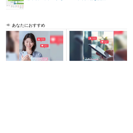
あなたにおすすめ
SNSアカウントを着実に成
SNSアカウントを着実に成
長。実はみんなココ使ってま
長。実はみんなココ使ってま
す。
す。
PR(Dreaw合同会社)
PR(Dreaw合同会社)
ルネサス高崎工場が閉鎖へ 「6インチライン維
持限界」 操業50年
令和8年熊本地震、半導体メーカー工場の対応