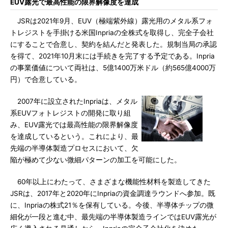
EUV露光で最高性能の限界解像度を達成
JSRは2021年9月、EUV（極端紫外線）露光用のメタル系フォ
トレジストを手掛ける米国Inpriaの全株式を取得し、完全子会社
にすることで合意し、契約を結んだと発表した。規制当局の承認
を得て、2021年10月末には手続きを完了する予定である。Inpria
の事業価値について両社は、5億1400万米ドル（約565億4000万
円）で合意している。
2007年に設立されたInpriaは、メタル
系EUVフォトレジストの開発に取り組
み、EUV露光では最高性能の限界解像度
を達成しているという。これにより、最
先端の半導体製造プロセスにおいて、欠
陥が極めて少ない微細パターンの加工を可能にした。
60年以上にわたって、さまざまな機能性材料を製造してきた
JSRは、2017年と2020年にInpriaの資金調達ラウンドへ参加。既
に、Inpriaの株式21％を保有している。今後、半導体チップの微
細化が一段と進む中、最先端の半導体製造ラインではEUV露光が