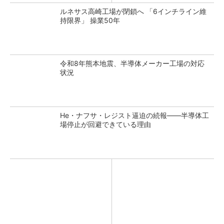
ルネサス高崎工場が閉鎖へ 「6インチライン維
持限界」 操業50年
令和8年熊本地震、半導体メーカー工場の対応
状況
He・ナフサ・レジスト逼迫の続報――半導体工
場停止が回避できている理由