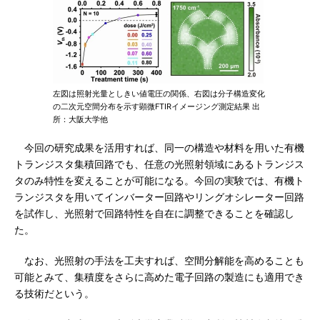
左図は照射光量としきい値電圧の関係、右図は分子構造変化
の二次元空間分布を示す顕微FTIRイメージング測定結果 出
所：大阪大学他
今回の研究成果を活用すれば、同一の構造や材料を用いた有機
トランジスタ集積回路でも、任意の光照射領域にあるトランジス
タのみ特性を変えることが可能になる。今回の実験では、有機ト
ランジスタを用いてインバーター回路やリングオシレーター回路
を試作し、光照射で回路特性を自在に調整できることを確認し
た。
なお、光照射の手法を工夫すれば、空間分解能を高めることも
可能とみて、集積度をさらに高めた電子回路の製造にも適用でき
る技術だという。