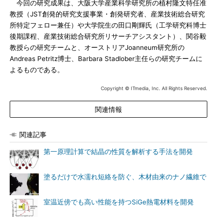
今回の研究成果は、大阪大学産業科学研究所の植村隆文特任准
教授（JST創発的研究支援事業・創発研究者、産業技術総合研究
所特定フェロー兼任）や大学院生の田口剛輝氏（工学研究科博士
後期課程、産業技術総合研究所リサーチアシスタント）、関谷毅
教授らの研究チームと、オーストリアJoanneum研究所の
Andreas Petritz博士、Barbara Stadlober主任らの研究チームに
よるものである。
Copyright © ITmedia, Inc. All Rights Reserved.
関連情報
関連記事
第一原理計算で結晶の性質を解析する手法を開発
塗るだけで水濡れ短絡を防ぐ、木材由来のナノ繊維で
室温近傍でも高い性能を持つSiGe熱電材料を開発