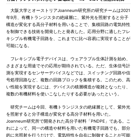
大阪大学とオーストリアJoanneum研究所の研究チームは2021
年9月、有機トランジスタの絶縁層に、紫外光を照射すると分子
構造が変化する高分子材料を用いることで、集積回路の電気特性
を制御できる技術を開発したと発表した。応用分野に適したフレ
キシブル有機電子回路を、これまでに比べ容易に実現することが
可能になる。
フレキシブル電子デバイスは、ウェアラブル生体計測を始め、
さまざまな用途でその応用が期待されている。ただ、生体信号計
測を実現するセンサーデバイスなどでは、スイッチング回路や信
号処理回路など、複数の回路ブロックを集積する。このため、高
い性能を実現するには、デバイスの積層構造が複雑となったり、
複数の有機材料を使いこなしたりする必要があったという。
研究チームは今回、有機トランジスタの絶縁層として、紫外光
を照射すると分子構造が変化する高分子材料を用いた。
Joanneum研究所で開発された高分子材料「PNDPE」である。こ
れによって、同一の構造や材料を用いた有機電子回路でも、部分
的に光照射を行うだけで、電気特性を自在に制御することが可能