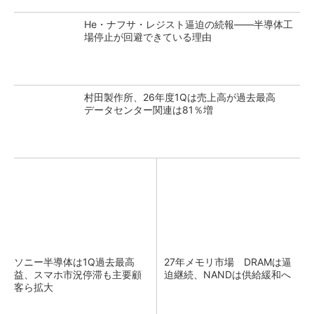
He・ナフサ・レジスト逼迫の続報――半導体工
場停止が回避できている理由
村田製作所、26年度1Qは売上高が過去最高
データセンター関連は81％増
ソニー半導体は1Q過去最高
27年メモリ市場 DRAMは逼
益、スマホ市況停滞も主要顧
迫継続、NANDは供給緩和へ
客ら拡大