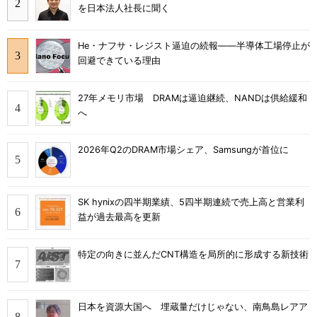
を日本法人社長に聞く
He・ナフサ・レジスト逼迫の続報――半導体工場停止が
回避できている理由
27年メモリ市場 DRAMは逼迫継続、NANDは供給緩和
へ
2026年Q2のDRAM市場シェア、Samsungが首位に
SK hynixの四半期業績、5四半期連続で売上高と営業利
益が過去最高を更新
特定の向きに並んだCNT構造を局所的に形成する新技術
日本を資源大国へ 埋蔵量だけじゃない、南鳥島レアア