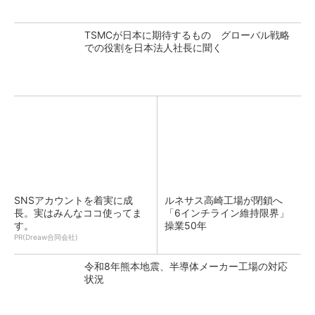
TSMCが日本に期待するもの グローバル戦略
での役割を日本法人社長に聞く
SNSアカウントを着実に成
ルネサス高崎工場が閉鎖へ
長。実はみんなココ使ってま
「6インチライン維持限界」
す。
操業50年
PR(Dreaw合同会社)
令和8年熊本地震、半導体メーカー工場の対応
状況