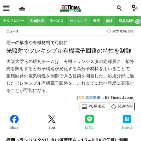
テクノロジー
先端技術
デバイス
センシング
通信
無線
部品/材料
ニュース
2021年9月28日
同一の構造や有機材料で可能に
光照射でフレキシブル有機電子回路の特性を制御
大阪大学らの研究チームは、有機トランジスタの絶縁層に、紫外
光を照射すると分子構造が変化する高分子材料を用いることで、
集積回路の電気特性を制御できる技術を開発した。応用分野に適
したフレキシブル有機電子回路を、これまでに比べ容易に実現す
ることが可能になる。
[
馬本隆綱
，EE Times Japan]
PC用表示
関連情報
Share
Post
LINE
Hatena
有機トランジスタのしきい値電圧を－1.5～0.2Vで任意に制御