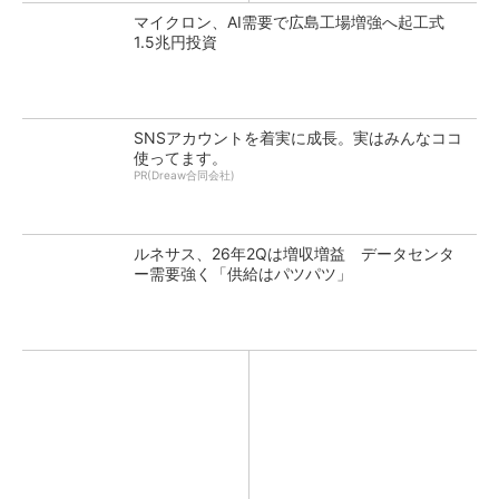
マイクロン、AI需要で広島工場増強へ起工式
1.5兆円投資
SNSアカウントを着実に成長。実はみんなココ
使ってます。
PR(Dreaw合同会社)
ルネサス、26年2Qは増収増益 データセンタ
ー需要強く「供給はパツパツ」