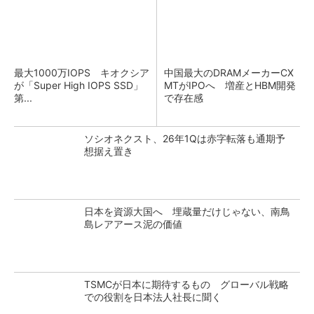
最大1000万IOPS キオクシア
中国最大のDRAMメーカーCX
が「Super High IOPS SSD」
MTがIPOへ 増産とHBM開発
第...
で存在感
ソシオネクスト、26年1Qは赤字転落も通期予
想据え置き
日本を資源大国へ 埋蔵量だけじゃない、南鳥
島レアアース泥の価値
TSMCが日本に期待するもの グローバル戦略
での役割を日本法人社長に聞く