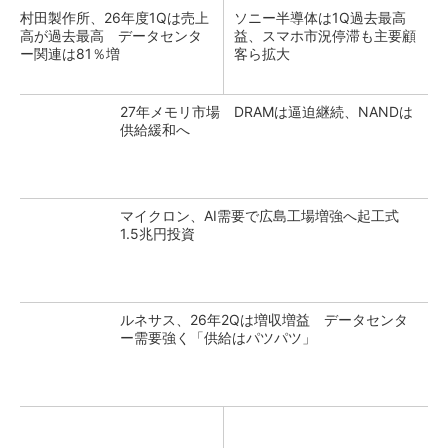
村田製作所、26年度1Qは売上
ソニー半導体は1Q過去最高
高が過去最高 データセンタ
益、スマホ市況停滞も主要顧
ー関連は81％増
客ら拡大
27年メモリ市場 DRAMは逼迫継続、NANDは
供給緩和へ
マイクロン、AI需要で広島工場増強へ起工式
1.5兆円投資
ルネサス、26年2Qは増収増益 データセンタ
ー需要強く「供給はパツパツ」