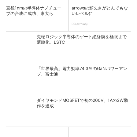
直径1nmの半導体ナノチュー
arrowsの頑丈さがとんでもな
ブの合成に成功、東大ら
いレベルに
PR(arrows)
先端ロジック半導体のゲート絶縁膜を極限まで
薄膜化、LSTC
「世界最高」電力効率74.3％のGaNパワーアン
プ、富士通
ダイヤモンドMOSFETで初の200V、1AのSW動
作を達成