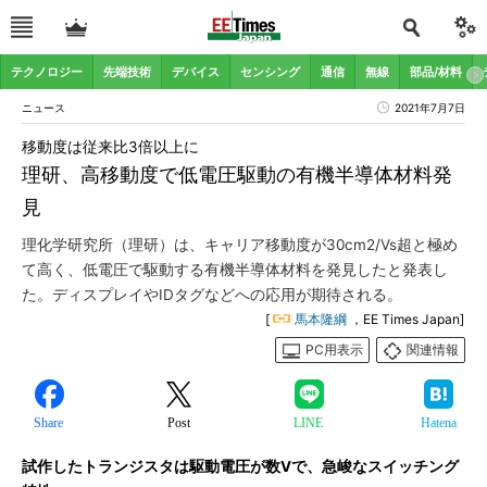
テクノロジー
先端技術
デバイス
センシング
通信
無線
部品/材料
ニュース
2021年7月7日
移動度は従来比3倍以上に
理研、高移動度で低電圧駆動の有機半導体材料発
見
理化学研究所（理研）は、キャリア移動度が30cm2/Vs超と極め
て高く、低電圧で駆動する有機半導体材料を発見したと発表し
た。ディスプレイやIDタグなどへの応用が期待される。
[
馬本隆綱
，EE Times Japan]
PC用表示
関連情報
Share
Post
LINE
Hatena
試作したトランジスタは駆動電圧が数Vで、急峻なスイッチング