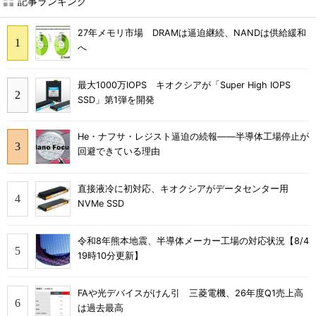
記事ランキング
27年メモリ市場 DRAMは逼迫継続、NANDは供給緩和
へ
最大1000万IOPS キオクシアが「Super High IOPS
SSD」第1弾を開発
He・ナフサ・レジスト逼迫の続報――半導体工場停止が
回避できている理由
直接液冷に初対応、キオクシアがデータセンター用
NVMe SSD
令和8年熊本地震、半導体メーカー工場の対応状況【8/4
19時10分更新】
FAや光デバイスがけん引 三菱電機、26年度Q1売上高
は過去最高