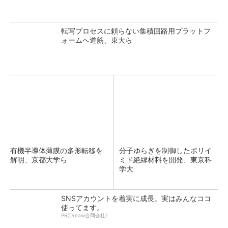
転写プロセスに頼らない集積回路用プラットフ
ォームへ道筋、東大ら
有機半導体薄膜の多形転移を
分子ゆらぎを制御したポリイ
解明、京都大学ら
ミド絶縁材料を開発、東京科
学大
SNSアカウントを着実に成長。実はみんなココ
使ってます。
PR(Dreaw合同会社)