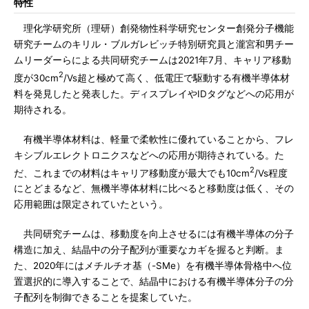
特性
理化学研究所（理研）創発物性科学研究センター創発分子機能
研究チームのキリル・ブルガレビッチ特別研究員と瀧宮和男チー
ムリーダーらによる共同研究チームは2021年7月、キャリア移動
2
度が30cm
/Vs超と極めて高く、低電圧で駆動する有機半導体材
料を発見したと発表した。ディスプレイやIDタグなどへの応用が
期待される。
有機半導体材料は、軽量で柔軟性に優れていることから、フレ
キシブルエレクトロニクスなどへの応用が期待されている。た
2
だ、これまでの材料はキャリア移動度が最大でも10cm
/Vs程度
にとどまるなど、無機半導体材料に比べると移動度は低く、その
応用範囲は限定されていたという。
共同研究チームは、移動度を向上させるには有機半導体の分子
構造に加え、結晶中の分子配列が重要なカギを握ると判断。ま
た、2020年にはメチルチオ基（-SMe）を有機半導体骨格中へ位
置選択的に導入することで、結晶中における有機半導体分子の分
子配列を制御できることを提案していた。