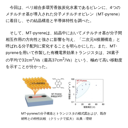
今回は、ペリ縮合多環芳香族炭化水素であるピレンに、4つの
メチルチオ基が導入された分子メチルチオピレン（MT-pyrene）
に着目し、その結晶構造と半導体特性を調べた。
そして、MT-pyreneは、結晶中においてメチルチオ基が分子間
相互作用の方向性と強さに影響を与え、「二次元π積層構造」と
呼ばれる分子配列に変化することを明らかにした。また、MT-
pyreneを用いて作製した有機電界効果トランジスタは、26素子
2
2
の平均で32cm
/Vs（最高37cm
/Vs）という、極めて高い移動度
を示すことが分かった。
MT-pyreneの分子構造とトランジスタの模式図および、既存
材料との特性比較 （クリックで拡大） 出典：理研