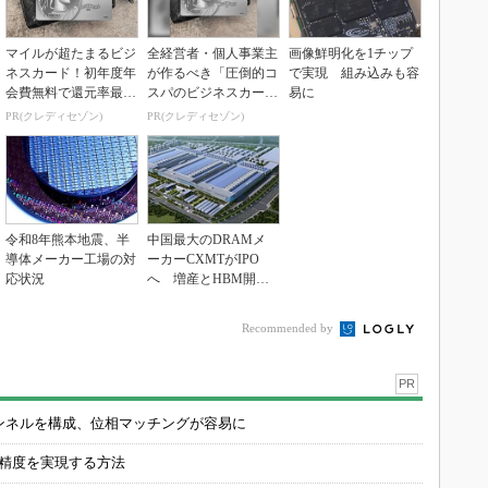
マイルが超たまるビジ
全経営者・個人事業主
画像鮮明化を1チップ
ネスカード！初年度年
が作るべき「圧倒的コ
で実現 組み込みも容
会費無料で還元率最大
スパのビジネスカー
易に
1.125%
ド」
PR(クレディセゾン)
PR(クレディセゾン)
令和8年熊本地震、半
中国最大のDRAMメ
導体メーカー工場の対
ーカーCXMTがIPO
応状況
へ 増産とHBM開発
で存在感
Recommended by
PR
チャンネルを構成、位相マッチングが容易に
の精度を実現する方法