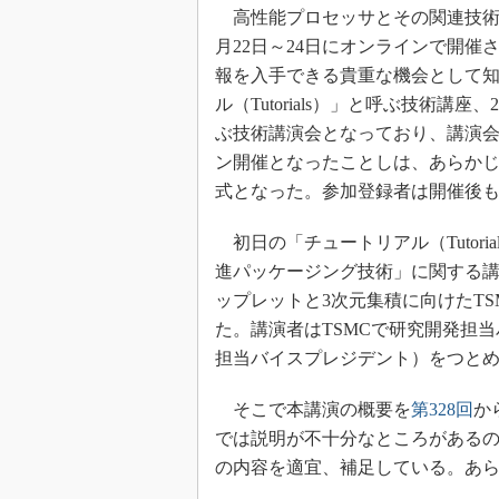
光伝送技
高性能プロセッサとその関連技術に関す
“異端児
月22日～24日にオンラインで開催さ
改革、執
報を入手できる貴重な機会として知
イノベー
ル（Tutorials）」と呼ぶ技術講座
JASA発
ぶ技術講演会となっており、講演
ン開催となったことしは、あらか
IHSア
式となった。参加登録者は開催後
「英語に
ための新
初日の「チュートリアル（Tutori
進パッケージング技術」に関する講演「TSMC pac
ップレットと3次元集積に向けたT
た。講演者はTSMCで研究開発担
担当バイスプレジデント）をつとめるDo
そこで本講演の概要を
第328回
か
では説明が不十分なところがある
の内容を適宜、補足している。あ