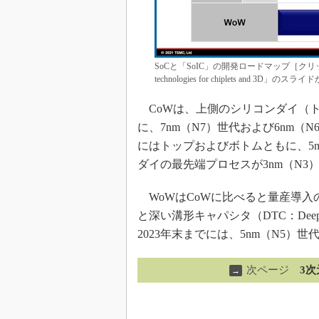
SoCと「SoIC」の開発ロードマップ［クリックで拡
technologies for chiplets and 3D」のスラ
CoWは、上側のシリコンダイ（
に、7nm（N7）世代および6nm（N
にはトップおよびボトムともに、5n
ダイの最先端プロセスが3nm（N3
WoWはCoWに比べると量産導入の
と深い溝形キャパシタ（DTC：Deep T
2023年末までには、5nm（N5）
次ページ
3
→