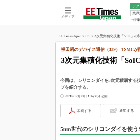
テク
業界
電池／エネル
ア
メディア
特
メ
福田昭の
LS
EE Times Japan
>
LSI
>
3次元集積化技術「SoIC」の
福田昭の
マ
湯之上隆
福田昭のデバイス通信（339） TSMC
FP
大山聡の
3次元集積化技術「So
大原雄介
ック
リタイア
今回は、シリコンダイを3次元積層する技術「SoI
学漂流記
プを紹介する。
世界を「
2021年12月23日 11時30分 公開
踊るバズワ
Buzzwo
印刷する
通知する
この10
で起こる
5nm世代のシリコンダイを使うS
製品分解