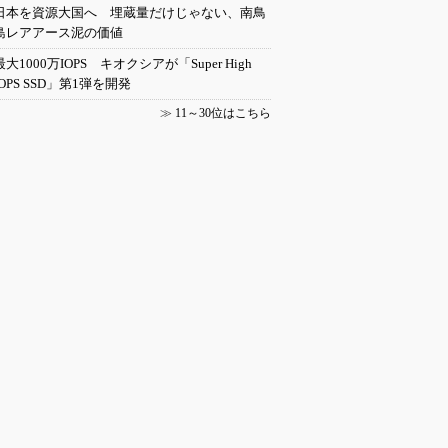
日本を資源大国へ 埋蔵量だけじゃない、南鳥
島レアアース泥の価値
最大1000万IOPS キオクシアが「Super High
IOPS SSD」第1弾を開発
≫
11～30位はこちら