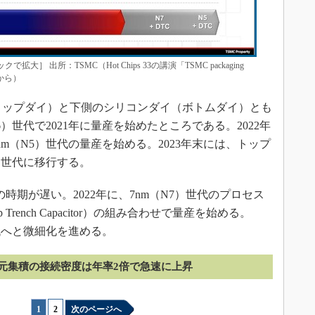
大］ 出所：TSMC（Hot Chips 33の講演「TSMC packaging
イドから）
トップダイ）と下側のシリコンダイ（ボトムダイ）とも
6）世代で2021年に量産を始めたところである。2022年
m（N5）世代の量産を始める。2023年末には、トップ
）世代に移行する。
時期が遅い。2022年に、7nm（N7）世代のプロセス
rench Capacitor）の組み合わせで量産を始める。
世代へと微細化を進める。
次元集積の接続密度は年率2倍で急速に上昇
1
|
2
次のページへ