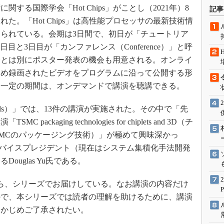
術を知る
る国際学会「Hot Chips」がことし（2021年）8
記事
エンジニア”が仕掛けた社内
れた。「Hot Chips」は高性能プロセッサの最新技術情
念の180日
られている。会期は3日間で、初日が「チュートリア
ションは日本を救うのか
、2日目と3日目が「カンファレンス（Conference）」と呼
IoT通信
会とは別にポスター発表の機会も用意される。オンライ
じめ録画されたビデオをプログラムに沿って公開する形
ナリスト「未来展望」
も一定の期間は、オンデマンドで講演を聴講できる。
愛されないエンジニア」の
行動論
als）」では、13件の講演が実施された。その中で「先
kaging technologies for chiplets and 3D（チ
SMCのパッケージング技術）」が極めて興味深かっ
当バイスプレジデント（現在はシステム集積化手法開発
uglas Yu氏である。
ら、シリーズでお届けしている。なお講演の内容だけ
ので、本シリーズでは読者の理解を助けるために、講演
らかじめご了承されたい。