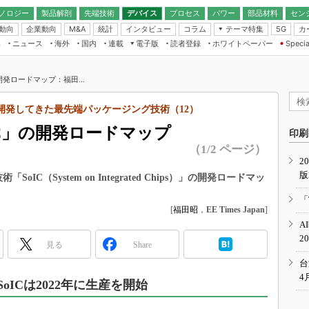
ノロジー
製品解剖
先端技術
デバイス
プロセス
パワー
部品材料
セン
動向
企業動向
統計
インタビュー
コラム
テーマ特集
カ
M&A
5G
ギー
ナログ
無線
集
ニュース
海外
国内
連載
電子版
読者登録
ホワイトペーパー
Specia
フィジカルAI
IoT・エッジコ
モリ
EXPO
Microchip情報
ストレージ通信
EE Times Japan×EDN Japan統合電
エッジAI
子版
I
SEMICON Japan
開発ロードマップ：福田...
デバイス通信
パワーエレクトロニクス
電子ブックレット
イコン
CEATEC
のナノフォーカス
が開発してきた最先端パッケージング技術（12）
半導体後工程
GA
EdgeTech＋
業界スコープ
IC」の開発ロードマップ
読者調査（EE Times Research）
印刷
TECHNO-FRONT
のエレ・組み込みプレイバ
（1/2 ページ）
カーボンニュートラル
2
人とくるま展
版
IoT
直前エンジニアの社会人大
C（System on Integrated Chips）」の開発ロードマッ
電源設計（EDN Japan）
「
数字」で回してみよう
[
福田昭
，
EE Times Japan
]
エレクトロニクス入門（EDN
A
Japan）
ード ～Behind the
2
rd
見る
Share
年で起こったこと、次の10年
台
こと
4
oICは2022年に生産を開始
で探るアジアの新トレンド