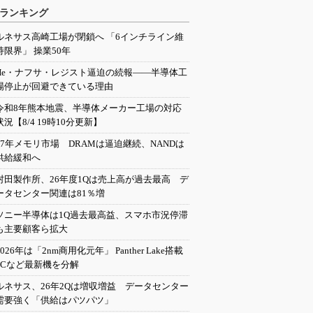
ランキング
ルネサス高崎工場が閉鎖へ 「6インチライン維
持限界」 操業50年
He・ナフサ・レジスト逼迫の続報――半導体工
場停止が回避できている理由
令和8年熊本地震、半導体メーカー工場の対応
状況【8/4 19時10分更新】
27年メモリ市場 DRAMは逼迫継続、NANDは
供給緩和へ
村田製作所、26年度1Qは売上高が過去最高 デ
ータセンター関連は81％増
ソニー半導体は1Q過去最高益、スマホ市況停滞
も主要顧客ら拡大
2026年は「2nm商用化元年」 Panther Lake搭載
PCなど最新機を分解
ルネサス、26年2Qは増収増益 データセンター
需要強く「供給はパツパツ」