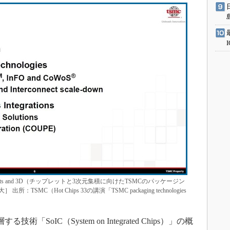
 for chiplets and 3D（チップレットと3次元集積に向けたTSMCのパッケージン
C（Hot Chips 33の講演「TSMC packaging technologies
SoIC（System on Integrated Chips）」の概