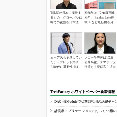
TSMCが日本に期待す
2026年は「2nm商用化
るもの グローバル戦
元年」 Panther Lake搭
略での役割を日本法人
載PCなど最新機を分...
社長に聞く
ムーア氏も予見してい
ソニー半導体は1Q過
たチップレット集積
去最高益、スマホ市況
AI時代に重要性増す
停滞も主要顧客ら拡大
TechFactory ホワイトペーパー新着情報
DAQ用?Moduleで状態監視用の絶縁
計測器アプリケーションにおいて7.5桁