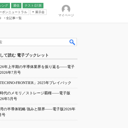
シング
通信
テスト/計測
ーボンニュートラル
展示会
マイページ
全記事一覧
l
ンピューティング
して読む 電子ブックレット
IER
026年上半期の半導体業界を振り返る――電子
2026年7月号
TECHNO-FRONTIER」2025年プレイバック
I時代のメモリ／ストレージ覇権――電子版
026年5月号
湾の半導体戦略 強みと限界――電子版2026年
月号