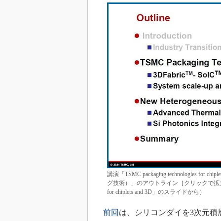
講演「TSMC packaging technologies
グ技術）」のアウトライン［クリックで拡大］ 出所：TSM
for chiplets and 3D」のスライドから）
前回
は、シリコンダイを3次元積層する技術「