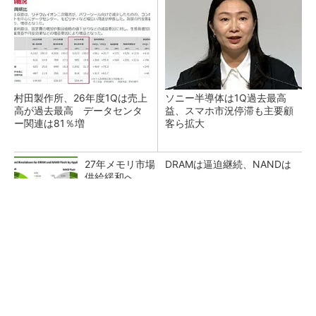
村田製作所、26年度1Qは売上
ソニー半導体は1Q過去最高
高が過去最高 データセンタ
益、スマホ市況停滞も主要顧
ー関連は81％増
客ら拡大
27年メモリ市場 DRAMは逼迫継続、NANDは
供給緩和へ
マイクロン、AI需要で広島工場増強へ起工式
1.5兆円投資
ルネサス、26年2Qは増収増益 データセンタ