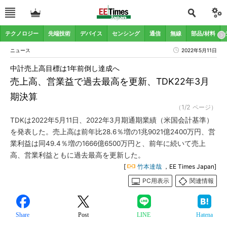
テクノロジー
先端技術
デバイス
センシング
通信
無線
部品/材料
ニュース
2022年5月11日
中計売上高目標は1年前倒し達成へ
売上高、営業益で過去最高を更新、TDK22年3月
期決算
（1/2 ページ）
TDKは2022年5月11日、2022年3月期通期業績（米国会計基準）
を発表した。売上高は前年比28.6％増の1兆9021億2400万円、営
業利益は同49.4％増の1666億6500万円と、前年に続いて売上
高、営業利益ともに過去最高を更新した。
[
竹本達哉
，EE Times Japan]
PC用表示
関連情報
Share
Post
LINE
Hatena