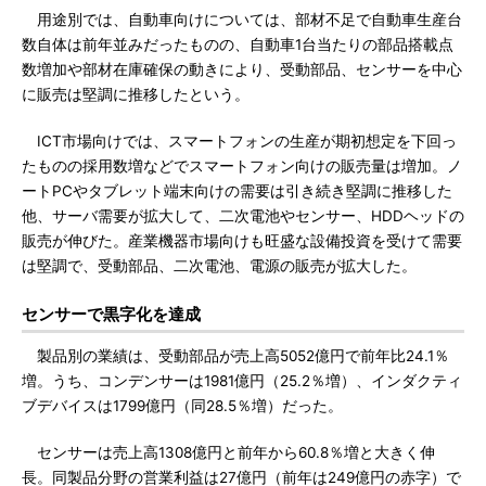
用途別では、自動車向けについては、部材不足で自動車生産台
数自体は前年並みだったものの、自動車1台当たりの部品搭載点
数増加や部材在庫確保の動きにより、受動部品、センサーを中心
に販売は堅調に推移したという。
ICT市場向けでは、スマートフォンの生産が期初想定を下回っ
たものの採用数増などでスマートフォン向けの販売量は増加。ノ
ートPCやタブレット端末向けの需要は引き続き堅調に推移した
他、サーバ需要が拡大して、二次電池やセンサー、HDDヘッドの
販売が伸びた。産業機器市場向けも旺盛な設備投資を受けて需要
は堅調で、受動部品、二次電池、電源の販売が拡大した。
センサーで黒字化を達成
製品別の業績は、受動部品が売上高5052億円で前年比24.1％
増。うち、コンデンサーは1981億円（25.2％増）、インダクティ
ブデバイスは1799億円（同28.5％増）だった。
センサーは売上高1308億円と前年から60.8％増と大きく伸
長。同製品分野の営業利益は27億円（前年は249億円の赤字）で