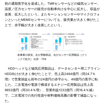
初の通期黒字化を達成した。TMRセンサーなどの磁気センサー、
温度／圧力センサーの販売が自動車向けを中心に拡大し、収益が
改善、拡大したという。またモーションセンサーやマイクロフォ
ンといったMEMSセンサーについても、販売量が大きく伸びたこ
とで、赤字幅が大きく改善したという。
各事業の状況。左が受動部品、右がセンサー応用製品［クリ
ックで拡大］ 出所：TDK
HDDヘッドなど磁気応用製品は、データセンター用ニアライン
HDD向けが大きく伸びたことで、売上高2484億円（同24.7％
増）で営業損益も前年の24億円の赤字から、46億円の黒字に転
じた。二次電池や電源で構成するエナジー応用製品は売上高
9653億円（同30.4％増）、営業利益1232億円（同16.4％減）
で、二次電池での先行投資や材料価格高騰の影響で減益になっ
た。