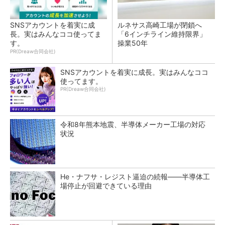
SNSアカウントを着実に成
ルネサス高崎工場が閉鎖へ
長。実はみんなココ使ってま
「6インチライン維持限界」
す。
操業50年
PR(Dreaw合同会社)
SNSアカウントを着実に成長。実はみんなココ
使ってます。
PR(Dreaw合同会社)
令和8年熊本地震、半導体メーカー工場の対応
状況
He・ナフサ・レジスト逼迫の続報――半導体工
場停止が回避できている理由