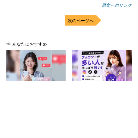
原文へのリンク
次のページへ
あなたにおすすめ
SNSアカウントを着実に成
SNSアカウントを着実に成
長。実はみんなココ使ってま
長。実はみんなココ使ってま
す。
す。
PR(Dreaw合同会社)
PR(Dreaw合同会社)
ルネサス高崎工場が閉鎖へ 「6インチライン維
持限界」 操業50年