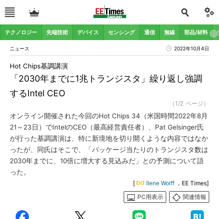
テクノロジー
先端技術
デバイス
センシング
通信
無線
部品/材料
ニュース
2022年10月4日
Hot Chips基調講演
「2030年までに1兆トランジスタ」繰り返し強調
するIntel CEO
（1/2 ページ）
オンライン開催された今回のHot Chips 34（米国時間2022年8月
21～23日）でIntelのCEO（最高経営責任者）、Pat Gelsinger氏
が行った基調講演は、特に新境地を切り開くような内容ではなか
ったが、同氏はそこで、「パッケージ当たりのトランジスタ数は
2030年までに、10倍に増大する見込みだ」との予測について語
った。
[
Ilene Wolff
，EE Times]
PC用表示
関連情報