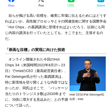
Share
Post
LINE
Hatena
自らが掲げる高い目標を、確実に市場に伝えるためにはどうす
ればよいか。高性能プロセッサとその関連技術に関する国際学会
「Hot Chips」の基調講演に登壇すればよいだろう。以前にも同
じ内容の講演を行っていたとしても、そこでまた、主張するの
だ。
「崇高な目標」の実現に向けた技術
オンライン開催された今回のHot
Chips 34（米国時間2022年8月21～23
日）でIntelのCEO（最高経営責任者）、
Pat Gelsinger氏が行った基調講演は、
特に新境地を切り開くような内容ではな
かったが、同氏はそこで、「パッケージ
当たりのトランジスタ数は2030年まで
Intel CEOのPat Gelsinger氏
出所：Intel
に、10倍に増大する見込みだ」との予測
について語った。