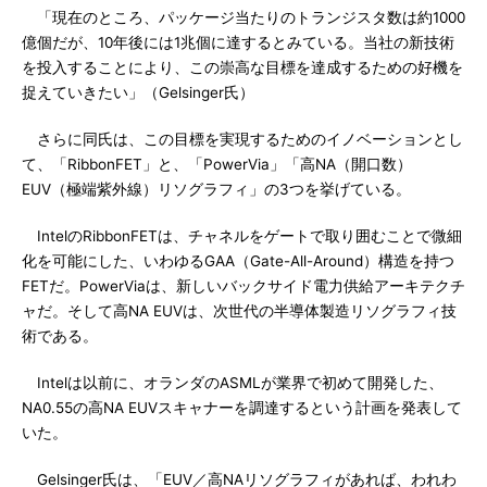
「現在のところ、パッケージ当たりのトランジスタ数は約1000
億個だが、10年後には1兆個に達するとみている。当社の新技術
を投入することにより、この崇高な目標を達成するための好機を
捉えていきたい」（Gelsinger氏）
さらに同氏は、この目標を実現するためのイノベーションとし
て、「RibbonFET」と、「PowerVia」「高NA（開口数）
EUV（極端紫外線）リソグラフィ」の3つを挙げている。
IntelのRibbonFETは、チャネルをゲートで取り囲むことで微細
化を可能にした、いわゆるGAA（Gate-All-Around）構造を持つ
FETだ。PowerViaは、新しいバックサイド電力供給アーキテクチ
ャだ。そして高NA EUVは、次世代の半導体製造リソグラフィ技
術である。
Intelは以前に、オランダのASMLが業界で初めて開発した、
NA0.55の高NA EUVスキャナーを調達するという計画を発表して
いた。
Gelsinger氏は、「EUV／高NAリソグラフィがあれば、われわ