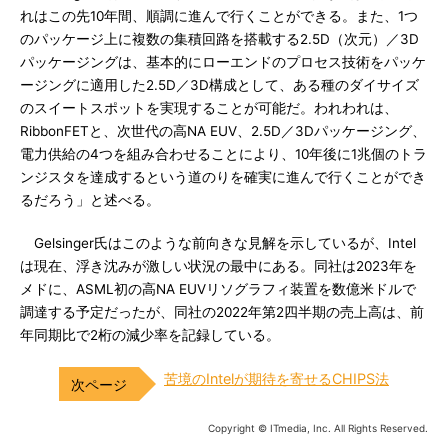
れはこの先10年間、順調に進んで行くことができる。また、1つ
のパッケージ上に複数の集積回路を搭載する2.5D（次元）／3D
パッケージングは、基本的にローエンドのプロセス技術をパッケ
ージングに適用した2.5D／3D構成として、ある種のダイサイズ
のスイートスポットを実現することが可能だ。われわれは、
RibbonFETと、次世代の高NA EUV、2.5D／3Dパッケージング、
電力供給の4つを組み合わせることにより、10年後に1兆個のトラ
ンジスタを達成するという道のりを確実に進んで行くことができ
るだろう」と述べる。
Gelsinger氏はこのような前向きな見解を示しているが、Intel
は現在、浮き沈みが激しい状況の最中にある。同社は2023年を
メドに、ASML初の高NA EUVリソグラフィ装置を数億米ドルで
調達する予定だったが、同社の2022年第2四半期の売上高は、前
年同期比で2桁の減少率を記録している。
苦境のIntelが期待を寄せるCHIPS法
Copyright © ITmedia, Inc. All Rights Reserved.