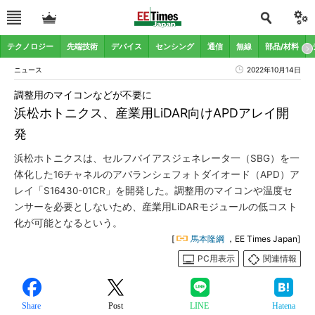
テクノロジー
先端技術
デバイス
センシング
通信
無線
部品/材料
ニュース
2022年10月14日
調整用のマイコンなどが不要に
浜松ホトニクス、産業用LiDAR向けAPDアレイ開
発
浜松ホトニクスは、セルフバイアスジェネレータ一（SBG）を一
体化した16チャネルのアバランシェフォトダイオード（APD）ア
レイ「S16430-01CR」を開発した。調整用のマイコンや温度セ
ンサーを必要としないため、産業用LiDARモジュールの低コスト
化が可能となるという。
[
馬本隆綱
，EE Times Japan]
PC用表示
関連情報
Share
Post
LINE
Hatena