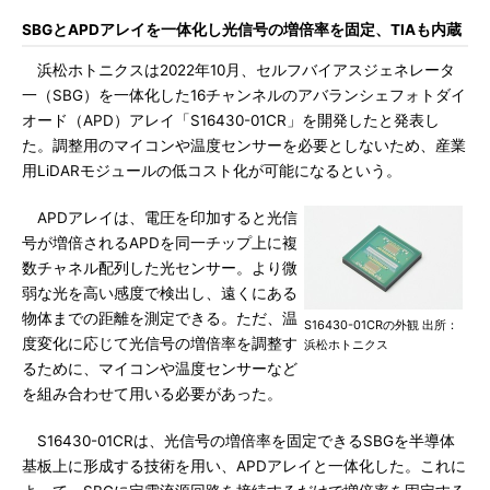
SBGとAPDアレイを一体化し光信号の増倍率を固定、TIAも内蔵
浜松ホトニクスは2022年10月、セルフバイアスジェネレータ
一（SBG）を一体化した16チャンネルのアバランシェフォトダイ
オード（APD）アレイ「S16430-01CR」を開発したと発表し
た。調整用のマイコンや温度センサーを必要としないため、産業
用LiDARモジュールの低コスト化が可能になるという。
APDアレイは、電圧を印加すると光信
号が増倍されるAPDを同一チップ上に複
数チャネル配列した光センサー。より微
弱な光を高い感度で検出し、遠くにある
物体までの距離を測定できる。ただ、温
S16430-01CRの外観 出所：
度変化に応じて光信号の増倍率を調整す
浜松ホトニクス
るために、マイコンや温度センサーなど
を組み合わせて用いる必要があった。
S16430-01CRは、光信号の増倍率を固定できるSBGを半導体
基板上に形成する技術を用い、APDアレイと一体化した。これに