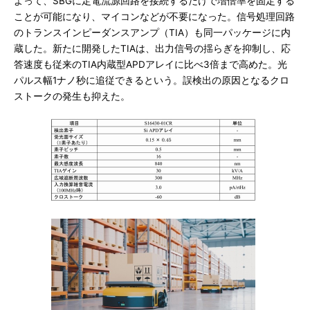
よって、SBGに定電流源回路を接続するだけで増倍率を固定する
ことが可能になり、マイコンなどが不要になった。信号処理回路
のトランスインピーダンスアンプ（TIA）も同一パッケージに内
蔵した。新たに開発したTIAは、出力信号の揺らぎを抑制し、応
答速度も従来のTIA内蔵型APDアレイに比べ3倍まで高めた。光
パルス幅1ナノ秒に追従できるという。誤検出の原因となるクロ
ストークの発生も抑えた。