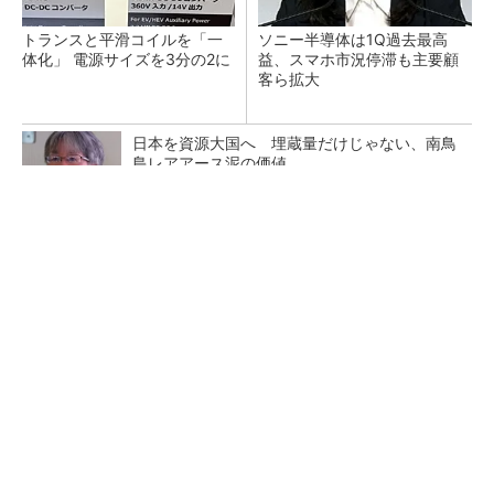
トランスと平滑コイルを「一
ソニー半導体は1Q過去最高
体化」 電源サイズを3分の2に
益、スマホ市況停滞も主要顧
客ら拡大
日本を資源大国へ 埋蔵量だけじゃない、南鳥
島レアアース泥の価値
三菱電機、第5世代SiC MOSFETの核 オン抵
抗25％減の独自構造
マイクロン、AI需要で広島工場増強へ起工式
1.5兆円投資