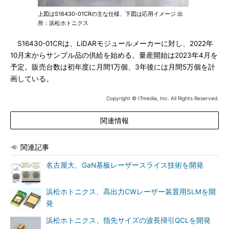
上図はS16430-01CRの主な仕様、下図は応用イメージ 出
所：浜松ホトニクス
S16430-01CRは、LiDARモジュールメーカーに対し、2022年
10月末からサンプル品の供給を始める。量産開始は2023年4月を
予定。販売台数は初年度に月間1万個、3年後には月間5万個を計
画している。
Copyright © ITmedia, Inc. All Rights Reserved.
関連情報
関連記事
名古屋大、GaN基板レーザースライス技術を開発
浜松ホトニクス、高出力CWレーザー装置用SLMを開
発
浜松ホトニクス、指先サイズの波長掃引QCLを開発