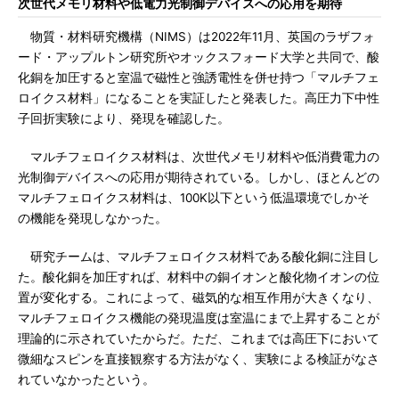
次世代メモリ材料や低電力光制御デバイスへの応用を期待
物質・材料研究機構（NIMS）は2022年11月、英国のラザフォ
ード・アップルトン研究所やオックスフォード大学と共同で、酸
化銅を加圧すると室温で磁性と強誘電性を併せ持つ「マルチフェ
ロイクス材料」になることを実証したと発表した。高圧力下中性
子回折実験により、発現を確認した。
マルチフェロイクス材料は、次世代メモリ材料や低消費電力の
光制御デバイスへの応用が期待されている。しかし、ほとんどの
マルチフェロイクス材料は、100K以下という低温環境でしかそ
の機能を発現しなかった。
研究チームは、マルチフェロイクス材料である酸化銅に注目し
た。酸化銅を加圧すれば、材料中の銅イオンと酸化物イオンの位
置が変化する。これによって、磁気的な相互作用が大きくなり、
マルチフェロイクス機能の発現温度は室温にまで上昇することが
理論的に示されていたからだ。ただ、これまでは高圧下において
微細なスピンを直接観察する方法がなく、実験による検証がなさ
れていなかったという。