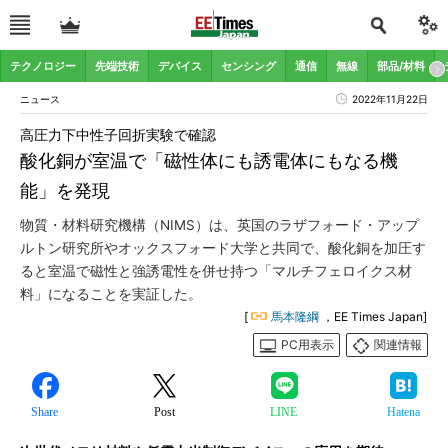
テクノロジー
先端技術
デバイス
センシング
通信
無線
部品/材料
ニュース
2022年11月22日
高圧力下中性子回折実験で確認
酸化銅が室温で「磁性体にも誘電体にもなる機
能」を発現
物質・材料研究機構（NIMS）は、英国のラザフォード・アップ
ルトン研究所やオックスフォード大学と共同で、酸化銅を加圧す
ると室温で磁性と強誘電性を併せ持つ「マルチフェロイクス材
料」になることを実証した。
[
馬本隆綱
，EE Times Japan]
PC用表示
関連情報
Share
Post
LINE
Hatena