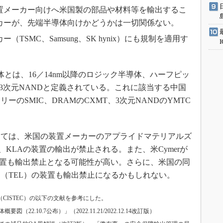
置メーカー向けへ米国製の部品や材料等を輸出するこ
カーが、先端半導体向けかどうかは一切関係ない。
TSMC、Samsung、SK hynix）にも規制を適用す
とは、16／14nm以降のロジック半導体、ハーフピッ
上の3次元NANDと定義されている。これに該当する中国
のSMIC、DRAMのCXMT、3次元NANDのYMTC
ては、米国の装置メーカーのアプライドマテリアルズ
、KLAの装置の輸出が禁止される。また、米Cymerが
装置も輸出禁止となる可能性が高い。さらに、米国の同
（TEL）の装置も輸出禁止になるかもしれない。
CISTEC）の以下の文献を参考にした。
.10.7公布）」（2022.11.21/2022.12.14改訂版）