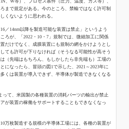
、TiN、W等）、プロセス条件（圧力、温度、ガス等）、
ころまで規定がある。今のところ、禁輸ではなく許可制
かしくないように思われる。
6／14nm以降を製造可能な装置は禁止」というよう
ろが、「2022・10・7」規制では、微細加工に関係
装置だけでなく、成膜装置にも規制の網をかけようとし
請しても許可が下りなければ（そうなる可能性が高そう
ーは（先端はもちろん、もしかしたら非先端も）工場の
になったら、冒頭の図1で示した、2021～2023年に
の多くは装置が導入できず、半導体が製造できなくなる
制によって、米国製の各種装置の消耗パーツの輸出が禁止
ニアが装置の稼働をサポートすることもできなくなっ
10万枚製造する規模の半導体工場には、各種の装置が