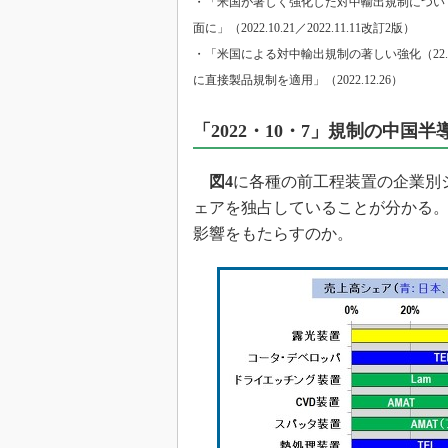
・「米国が著しく強化した対中輸出規制につい
面に」（2022.10.21／2022.11.11改訂2版）
・「米国による対中輸出規制の著しい強化（22.10.
に直接製品規制を適用」（2022.12.26）
「2022・10・7」規制の中国
図4
に各種の前工程装置の企業別
ェアを独占していることが分かる。こ
影響をもたらすのか。