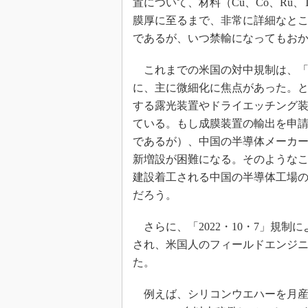
置について、材料（Cu、Co、Ru
膜厚に至るまで、非常に詳細なと
であるが、いつ禁輸になってもお
これまでの米国の対中規制は、「1
に、主に微細化に焦点があった。とこ
する露光装置やドライエッチング
ている。もし成膜装置の輸出を申
であるが）、中国の半導体メーカ
新増設が困難になる。そのようなこと
建設着工される中国の半導体工場
だろう。
さらに、「2022・10・7」規
され、米国人のフィールドエンジ
た。
例えば、シリコンウエハーを月産