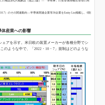
ての補足的QA風解説（改訂2版）―「準有事」の安全保障輸出管理の局
7）のその関連動向―半導体関連企業等36企業をEntity List掲載し、6割
半導体産業への影響
シェアを示す。米日欧の装置メーカーが各種分野でシ
のような中で、「2022・10・7」規制はどのような