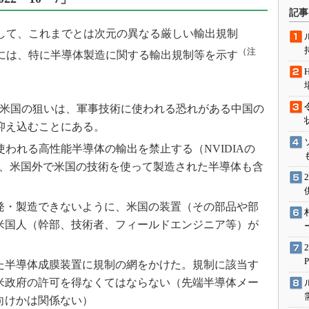
術を知る
記事
エンジニア”が仕掛けた社内
対して、これまでとは次元の異なる厳しい輸出規制
念の180日
（注
以下には、特に半導体製造に関する輸出規制等を示す
ションは日本を救うのか
IoT通信
ナリスト「未来展望」
おける米国の狙いは、軍事技術に使われる恐れがある中国の
愛されないエンジニア」の
抑え込むことにある。
行動論
使われる高性能半導体の輸出を禁止する（NVIDIAの
ろん、米国外で米国の技術を使って製造された半導体も含
発・製造できないように、米国の装置（その部品や部
米国人（幹部、技術者、フィールドエンジニア等）が
た半導体成膜装置に規制の網をかけた。規制に該当す
米政府の許可を得なくてはならない（先端半導体メー
向けかは関係ない）