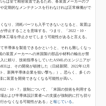
。これらは全て精密装置であるため、各装置メーカーのフ
応や定期的なメンテナンスを行わなければ正常稼働がで
くなり、消耗パーツも入手できないとなると、装置は
停止することを意味する。つまり、「2022・10・
導体工場を停止させてしまう可能性があると言える。
て半導体を製造できるかというと、それも難しくなっ
国の装置メーカーへの米国製の部品や材料の輸出が禁
入に頼り、技術指導をしていたASMLのエンジニアが
EEは、その開発が頓挫した（日経新聞、2022年12月
リスト、新興半導体企業を狙い撃ち」）。恐らく、多くの
同様に装置を開発できなくなる可能性が高い。
2022・10・7」規制について、「米国の技術を利用する
工場および半導体設計業者への支援が強制的に打ち切り
ち行かなくなる可能性がある」と
報じている
。