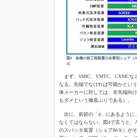
図4 各種の前工程装置の企業別シェア（20
成
まず、SMIC、YMTC、CXMC
なる。先端でなければ可能かとい
体メーカーに対しては、非先端向
もダメという徹底ぶりである）。
次に、前節の「4」にあるように
なくてはならない。図4で言うと、AM
のスパッタ装置（シェア86％）が