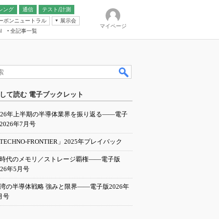
シング
通信
テスト/計測
ーボンニュートラル
展示会
マイページ
全記事一覧
l
ンピューティング
して読む 電子ブックレット
IER
026年上半期の半導体業界を振り返る――電子
2026年7月号
TECHNO-FRONTIER」2025年プレイバック
I時代のメモリ／ストレージ覇権――電子版
026年5月号
湾の半導体戦略 強みと限界――電子版2026年
月号