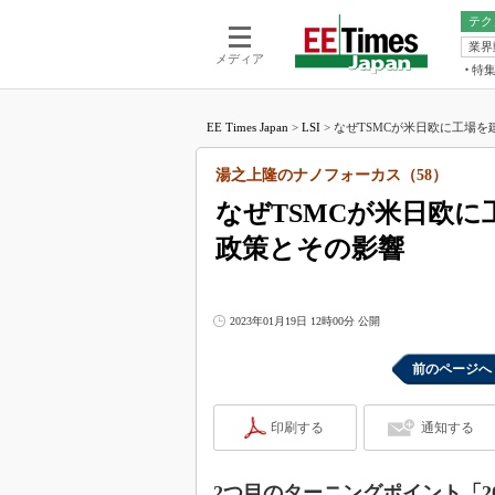
テク
業界
電池／エネル
ア
メディア
特
メ
福田昭の
LS
EE Times Japan
>
LSI
>
なぜTSMCが米日欧に工場を建
福田昭の
マ
湯之上隆
湯之上隆のナノフォーカス（58）
FP
大山聡の
なぜTSMCが米日欧に
大原雄介
政策とその影響
ック
リタイア
学漂流記
2023年01月19日 12時00分 公開
世界を「
踊るバズワ
前のページへ
Buzzwo
この10
印刷する
通知する
で起こる
製品分解
2つ目のターニングポイント「202