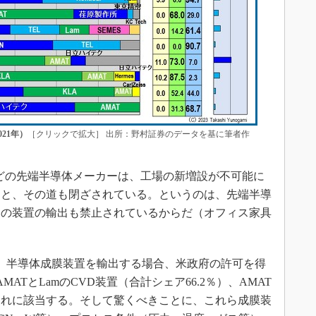
21年）
［クリックで拡大］ 出所：野村証券のデータを基に筆者作
などの先端半導体メーカーは、工場の新増設が不可能に
うと、その道も閉ざされている。というのは、先端半導
けの装置の輸出も禁止されているからだ（オフィス家具
、半導体成膜装置を輸出する場合、米政府の許可を得
ATとLamのCVD装置（合計シェア66.2％）、AMAT
それに該当する。そして驚くべきことに、これら成膜装