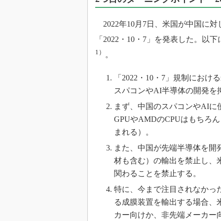
光伝送技
“異端児
2022年10月7日、米国が中国に
改革、執
「2022・10・7」を発表した。
イノベー
1）
。
JASA発
IHSア
「2022・10・7」規制に
「英語に
スパコンやAI半導体の開発を
ための新
まず、中国のスパコンやAIに
GPUやAMDのCPUはもち
まれる）。
また、中国が先端半導体を開
材も含む）の輸出を禁止し、
関わることを禁止する。
特に、今まで注目されなかっ
る成膜装置を輸出する場合、
カー向けか、非先端メーカー