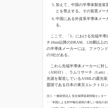
加えて、中国の半導体製造装
とを禁止する。その装置メー
中国にある外資系半導体メーカー（
る。
ここで、「3」における先端半導体
チ18nm以降のDRAM、128層以
の半導体メーカーには、ファウンドリー
の3社がある。
これら先端半導体メーカーに対し
（AMAT）、ラムリサーチ（Lam）
光源を製造しているASMLの露光
盟国である日本の東京エレクトロン
注1）一般財団法人 安全保障貿易情報センター（
・「米国による対中輸出規制の著しい強化の全体概要図（22