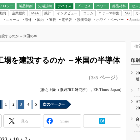
ノロジー
製品解剖
先端技術
デバイス
プロセス
パワー
部品材料
セン
動向
企業動向
統計
インタビュー
コラム
テーマ特集
カ
M&A
5G
ギー
ナログ
無線
集
ニュース
海外
国内
連載
電子版
読者登録
ホワイトペーパー
Specia
フィジカルAI
IoT・エッジコ
モリ
EXPO
Microchip情報
ストレージ通信
EE Times Japan×EDN Japan統合電
エッジAI
子版
I
SEMICON Japan
設するのか ～米国の半...
デバイス通信
パワーエレクトロニクス
電子ブックレット
イコン
CEATEC
のナノフォーカス
半導体後工程
GA
EdgeTech＋
業界スコープ
工場を建設するのか ～米国の半導体
読者調査（EE Times Research）
印刷
TECHNO-FRONT
のエレ・組み込みプレイバ
カーボンニュートラル
2
人とくるま展
（3/5 ページ）
版
IoT
直前エンジニアの社会人大
電源設計（EDN Japan）
[
湯之上隆（微細加工研究所）
，
EE Times Japan
]
「
数字」で回してみよう
エレクトロニクス入門（EDN
A
Japan）
ード ～Behind the
1
|
2
|
3
|
4
|
5
次のページへ
2
rd
年で起こったこと、次の10年
台
見る
Share
こと
4
で探るアジアの新トレンド
2・10・7」