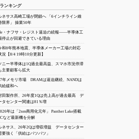
ランキング
ルネサス高崎工場が閉鎖へ 「6インチライン維
持限界」 操業50年
He・ナフサ・レジスト逼迫の続報――半導体工
場停止が回避できている理由
令和8年熊本地震、半導体メーカー工場の対応
状況【8/4 19時10分更新】
ソニー半導体は1Q過去最高益、スマホ市況停滞
も主要顧客ら拡大
27年メモリ市場 DRAMは逼迫継続、NANDは
供給緩和へ
村田製作所、26年度1Qは売上高が過去最高 デ
ータセンター関連は81％増
2026年は「2nm商用化元年」 Panther Lake搭載
PCなど最新機を分解
ルネサス、26年2Qは増収増益 データセンター
需要強く「供給はパツパツ」