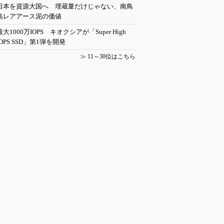
日本を資源大国へ 埋蔵量だけじゃない、南鳥
島レアアース泥の価値
最大1000万IOPS キオクシアが「Super High
IOPS SSD」第1弾を開発
≫
11～30位はこちら