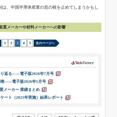
」規制は、中国半導体産業の息の根を止めてしまうかもし
装置メーカーや材料メーカーへの影響
1
|
2
|
3
|
4
|
5
次のページへ
り返る――電子版2026年7月号
権――電子版2026年5月号
装置メーカー 業績まとめ
ケート（2025年実施）結果レポート