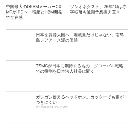
中国最大のDRAMメーカーCX
ソシオネクスト、26年1Qは赤
MTがIPOへ 増産とHBM開発
字転落も通期予想据え置き
で存在感
日本を資源大国へ 埋蔵量だけじゃない、南鳥
島レアアース泥の価値
TSMCが日本に期待するもの グローバル戦略
での役割を日本法人社長に聞く
ガシガシ使えるヘッドホン。カッターでも傷が
つきにくい
PR(Marshall Group AB)