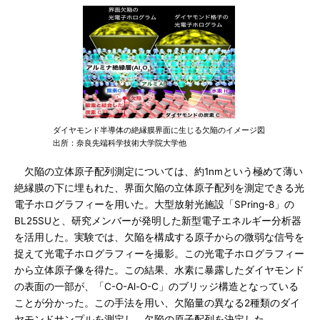
ダイヤモンド半導体の絶縁膜界面に生じる欠陥のイメージ図
出所：奈良先端科学技術大学院大学他
欠陥の立体原子配列測定については、約1nmという極めて薄い
絶縁膜の下に埋もれた、界面欠陥の立体原子配列を測定できる光
電子ホログラフィーを用いた。大型放射光施設「SPring-8」の
BL25SUと、研究メンバーが発明した新型電子エネルギー分析器
を活用した。実験では、欠陥を構成する原子からの微弱な信号を
捉えて光電子ホログラフィーを撮影。この光電子ホログラフィー
から立体原子像を得た。この結果、水素に暴露したダイヤモンド
の表面の一部が、「C-O-Al-O-C」のブリッジ構造となっている
ことが分かった。この手法を用い、欠陥量の異なる2種類のダイ
ヤモンドサンプルを測定し、欠陥の原子配列を決定した。