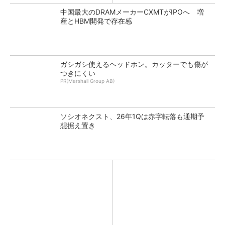
中国最大のDRAMメーカーCXMTがIPOへ 増
産とHBM開発で存在感
ガシガシ使えるヘッドホン。カッターでも傷が
つきにくい
PR(Marshall Group AB)
ソシオネクスト、26年1Qは赤字転落も通期予
想据え置き