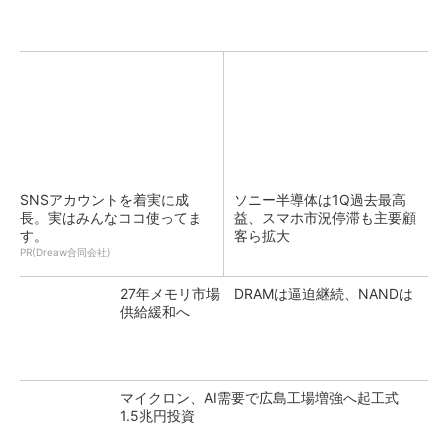
SNSアカウントを着実に成
ソニー半導体は1Q過去最高
長。実はみんなココ使ってま
益、スマホ市況停滞も主要顧
す。
客ら拡大
PR(Dreaw合同会社)
27年メモリ市場 DRAMは逼迫継続、NANDは
供給緩和へ
マイクロン、AI需要で広島工場増強へ起工式
1.5兆円投資