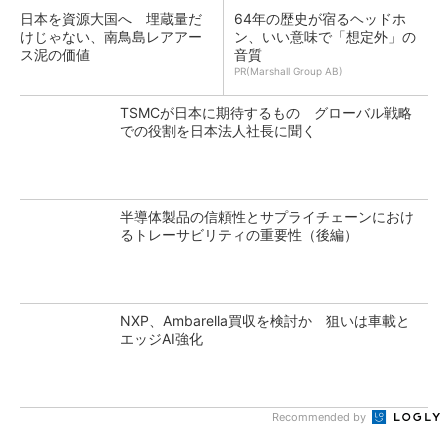
日本を資源大国へ 埋蔵量だ
64年の歴史が宿るヘッドホ
けじゃない、南鳥島レアアー
ン、いい意味で「想定外」の
ス泥の価値
音質
PR(Marshall Group AB)
TSMCが日本に期待するもの グローバル戦略
での役割を日本法人社長に聞く
半導体製品の信頼性とサプライチェーンにおけ
るトレーサビリティの重要性（後編）
NXP、Ambarella買収を検討か 狙いは車載と
エッジAI強化
Recommended by