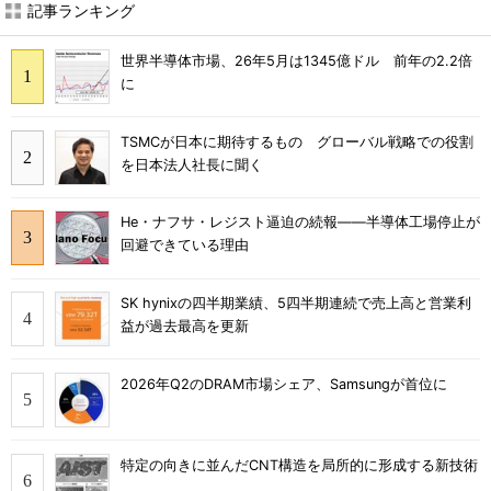
記事ランキング
世界半導体市場、26年5月は1345億ドル 前年の2.2倍
に
TSMCが日本に期待するもの グローバル戦略での役割
を日本法人社長に聞く
He・ナフサ・レジスト逼迫の続報――半導体工場停止が
回避できている理由
SK hynixの四半期業績、5四半期連続で売上高と営業利
益が過去最高を更新
2026年Q2のDRAM市場シェア、Samsungが首位に
特定の向きに並んだCNT構造を局所的に形成する新技術