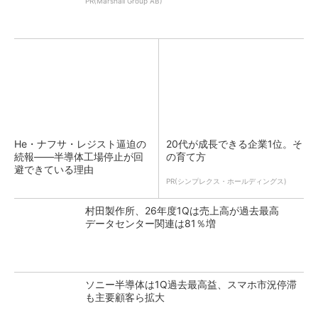
PR(Marshall Group AB)
He・ナフサ・レジスト逼迫の
20代が成長できる企業1位。そ
続報――半導体工場停止が回
の育て方
避できている理由
PR(シンプレクス・ホールディングス)
村田製作所、26年度1Qは売上高が過去最高
データセンター関連は81％増
ソニー半導体は1Q過去最高益、スマホ市況停滞
も主要顧客ら拡大