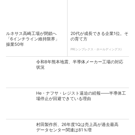
ルネサス高崎工場が閉鎖へ
20代が成長できる企業1位。そ
「6インチライン維持限界」
の育て方
操業50年
PR(シンプレクス・ホールディングス)
令和8年熊本地震、半導体メーカー工場の対応
状況
He・ナフサ・レジスト逼迫の続報――半導体工
場停止が回避できている理由
村田製作所、26年度1Qは売上高が過去最高
データセンター関連は81％増