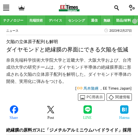
テクノロジー
先端技術
デバイス
センシング
通信
無線
部品/材料
ニュース
2023年2月27日
欠陥の立体原子配列も解明
ダイヤモンドと絶縁膜の界面にできる欠陥を低減
奈良先端科学技術大学院大学と近畿大学、大阪大学および、台湾
成功大学の研究チームは、ダイヤモンド半導体の絶縁膜界面に形
成される欠陥の立体原子配列を解明した。ダイヤモンド半導体の
開発、実用化に弾みをつける。
[
馬本隆綱
，EE Times Japan]
PC用表示
関連情報
Share
Post
LINE
Hatena
絶縁膜の原料ガスに「ジメチルアルミニウムハイドライド」採用