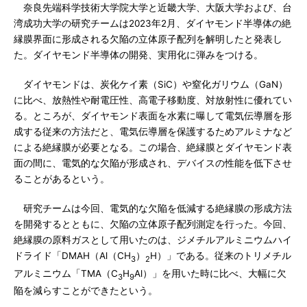
奈良先端科学技術大学院大学と近畿大学、大阪大学および、台
湾成功大学の研究チームは2023年2月、ダイヤモンド半導体の絶
縁膜界面に形成される欠陥の立体原子配列を解明したと発表し
た。ダイヤモンド半導体の開発、実用化に弾みをつける。
ダイヤモンドは、炭化ケイ素（SiC）や窒化ガリウム（GaN）
に比べ、放熱性や耐電圧性、高電子移動度、対放射性に優れてい
る。ところが、ダイヤモンド表面を水素に曝して電気伝導層を形
成する従来の方法だと、電気伝導層を保護するためアルミナなど
による絶縁膜が必要となる。この場合、絶縁膜とダイヤモンド表
面の間に、電気的な欠陥が形成され、デバイスの性能を低下させ
ることがあるという。
研究チームは今回、電気的な欠陥を低減する絶縁膜の形成方法
を開発するとともに、欠陥の立体原子配列測定を行った。今回、
絶縁膜の原料ガスとして用いたのは、ジメチルアルミニウムハイ
ドライド「DMAH（Al（CH
）
H）」である。従来のトリメチル
3
2
アルミニウム「TMA（C
H
Al）」を用いた時に比べ、大幅に欠
3
9
陥を減らすことができたという。