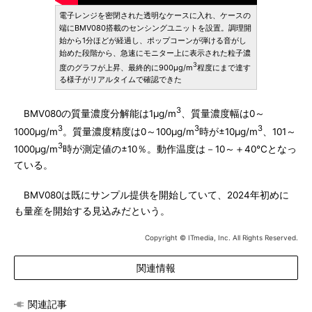
電子レンジを密閉された透明なケースに入れ、ケースの
端にBMV080搭載のセンシングユニットを設置。調理開
始から1分ほどが経過し、ポップコーンが弾ける音がし
始めた段階から、急速にモニター上に表示された粒子濃
3
度のグラフが上昇、最終的に900μg/m
程度にまで達す
る様子がリアルタイムで確認できた
3
BMV080の質量濃度分解能は1μg/m
、質量濃度幅は0～
3
3
3
1000μg/m
。質量濃度精度は0～100μg/m
時が±10μg/m
、101～
3
1000μg/m
時が測定値の±10％。動作温度は－10～＋40℃となっ
ている。
BMV080は既にサンプル提供を開始していて、2024年初めに
も量産を開始する見込みだという。
Copyright © ITmedia, Inc. All Rights Reserved.
関連情報
関連記事