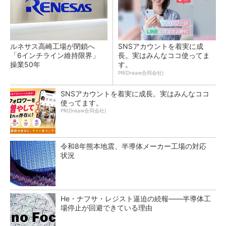
ルネサス高崎工場が閉鎖へ
SNSアカウントを着実に成
「6インチライン維持限界」
長。実はみんなココ使ってま
操業50年
す。
PR(Dreaw合同会社)
SNSアカウントを着実に成長。実はみんなココ
使ってます。
PR(Dreaw合同会社)
令和8年熊本地震、半導体メーカー工場の対応
状況
He・ナフサ・レジスト逼迫の続報――半導体工
場停止が回避できている理由