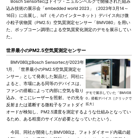
Bosch Sensortecはドイツ・ニュルンベルクで開催された組み
込み技術の展示会「embedded world 2023」（2023年3月14～
16日）に出展し、IoT（モノのインターネット）デバイス向け微
小粒子状物質（PM2.5）空気質測定センサー「BMV080」を用い
た、ポップコーン調理による空気質変化測定のデモを展示してい
た。
世界最小のPM2.5空気質測定センサー
BMV080はBosch Sensortecが2023年
1月、「世界最小のPM2.5空気質測定セ
ンサー」として発表した製品だ。同社に
よると、市場にある同等のデバイスは、
ファンの搭載によって内部に空気を取り
デモで展示していた「BMV08
込み、そこにレーザーを照射。その光を
0」搭載デバイス［クリックで
拡大］
反射または遮断する微粒子をフォトダイ
オードが検知し、PM2.5濃度を測定するような仕組みとなってい
るため、ある程度のサイズが必要となっていたという。
今回、同社が開発したBMV080は、フォトダイオード内蔵の超