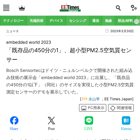
テクノロジー
先端技術
デバイス
センシング
通信
無線
部品/材料
ニュース
2023年3月30日
embedded world 2023
「既存品の450分の1」、超小型PM2.5空気質セン
サー
Bosch Sensortecはドイツ・ニュルンベルクで開催された組み込
み技術の展示会「embedded world 2023」に出展し、「既存品
の450分の1以下」（同社）のサイズを実現した小型PM2.5空気質
測定センサーのデモを展示していた。
[
永山準
，EE Times Japan]
PC用表示
関連情報
Share
Post
LINE
Hatena