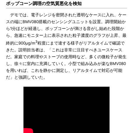
ポップコーン調理の空気質悪化を検知
デモでは、電子レンジを密閉された透明なケースに入れ、ケー
スの端にBMV080搭載のセンシングユニットを設置。調理開始か
ら1分ほどが経過し、ポップコーンが弾ける音がし始めた段階か
ら、急速にモニター上に表示された粒子濃度のグラフが上昇、最
3
終的に900μg/m
程度にまで達する様子がリアルタイムで確認で
きた。説明担当者は、「これは非常に注目すべきユースケース
だ。家庭での料理やストーブの使用時など、多くの微粒子が発生
し、徐々に室内に充満していく。小型で組み込みが楽なBMV080
を用いれば、これを静かに測定し、リアルタイムで対応が可能
だ」と強調していた。