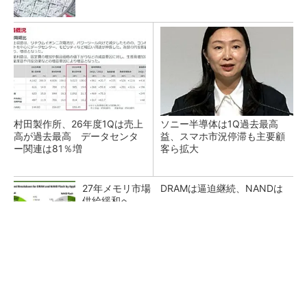
村田製作所、26年度1Qは売上
ソニー半導体は1Q過去最高
高が過去最高 データセンタ
益、スマホ市況停滞も主要顧
ー関連は81％増
客ら拡大
27年メモリ市場 DRAMは逼迫継続、NANDは
供給緩和へ
マイクロン、AI需要で広島工場増強へ起工式
1.5兆円投資