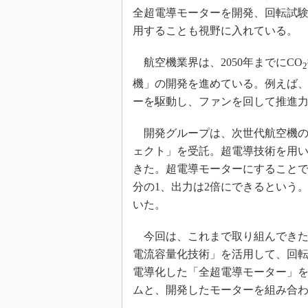
光伝送技
全超電導モーターを開発、回転試
“異端児
用することも視野に入れている。
改革、執
イノベー
航空機業界は、2050年までにCO
2
JASA発
機」の開発を進めている。例えば
ーを駆動し、ファンを回して推進
IHSア
「英語に
開発グループは、次世代航空機の
ための新
ェクト」を受託。超電導技術を用
きた。超電導モーターにすることで
分の1、出力は2倍にできるという
いた。
今回は、これまで取り組んできた
電流容量化技術」を活用して、回
電導化した「全超電導モーター」
ムと、開発したモーターを組み合