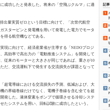
術を知る
験に成功したと発表した。将来の「空飛ぶクルマ」に適
記事
エンジニア”が仕掛けた社内
念の180日
ションは日本を救うのか
排出量実質ゼロという目標に向けて、「次世代航空
IoT通信
、ガスタービンと発電機を用いて発電した電力でモータ
力を得る航空機などである。
ナリスト「未来展望」
愛されないエンジニア」の
実現に向けて、経済産業省が主導する「NEDOプロジ
行動論
い、高効率で高出力の「電動推進システム」を開発して
、従来のモーターと大きさが同じであれば、重さが10
。ただ、交流運転下で発生する交流損失が課題となって
「超電導線における交流損失の予測、低減および、大
転機の界磁巻線だけでなく、電機子巻線を含む全てを超
を開発した。液体窒素をポンプで循環させる冷却システ
わせたシステムを用い、回転試験に成功したという。