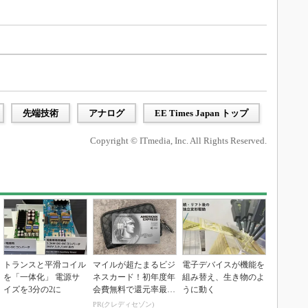
先端技術
アナログ
EE Times Japan トップ
Copyright © ITmedia, Inc. All Rights Reserved.
トランスと平滑コイル
マイルが超たまるビジ
電子デバイスが機能を
を「一体化」 電源サ
ネスカード！初年度年
組み替え、生き物のよ
イズを3分の2に
会費無料で還元率最大
うに動く
1.125%
PR(クレディセゾン)