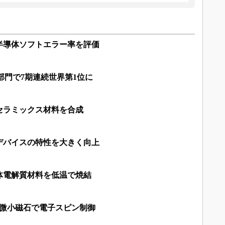
半導体ソフトエラー率を評価
FS部門で7期連続世界第1位に
セラミックス材料を合成
デバイスの特性を大きく向上
体電解質材料を低温で焼結
、微小磁石で電子スピン制御