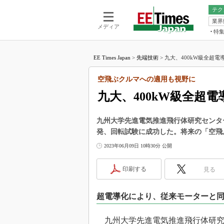
テク
業界
電池／エネル
ア
メディア
特
メ
福田昭の
LS
EE Times Japan
>
先端技術
>
九大、400kW級全超電
福田昭の
マ
湯之上隆
空飛ぶクルマへの適用も視野に
FP
大山聡の
九大、400kW級全超
大原雄介
ック
九州大学先進電気推進飛行体研究センター
リタイア
発、回転試験に成功した。将来の「空飛
学漂流記
2023年06月09日 10時30分 公開
世界を「
踊るバズワ
印刷する
見る
Buzzwo
この10
超電導化により、従来モーターと同
で起こる
製品分解
九州大学先進電気推進飛行体研究セン