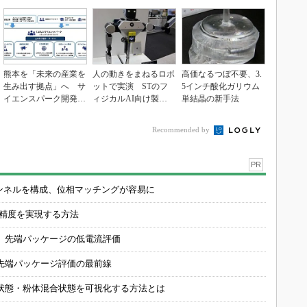
熊本を「未来の産業を
人の動きをまねるロボ
高価なるつぼ不要、3.
生み出す拠点」へ サ
ットで実演 STのフ
5インチ酸化ガリウム
イエンスパーク開発進
ィジカルAI向け製品
単結晶の新手法
む
群
Recommended by
PR
チャンネルを構成、位相マッチングが容易に
の精度を実現する方法
 先端パッケージの低電流評価
先端パッケージ評価の最前線
状態・粉体混合状態を可視化する方法とは