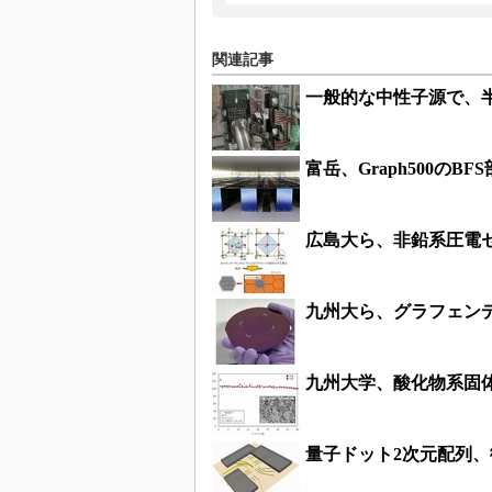
関連記事
一般的な中性子源で、
富岳、Graph500のB
広島大ら、非鉛系圧電
九州大ら、グラフェン
九州大学、酸化物系固
量子ドット2次元配列