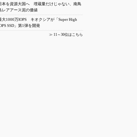
日本を資源大国へ 埋蔵量だけじゃない、南鳥
島レアアース泥の価値
最大1000万IOPS キオクシアが「Super High
IOPS SSD」第1弾を開発
≫
11～30位はこちら