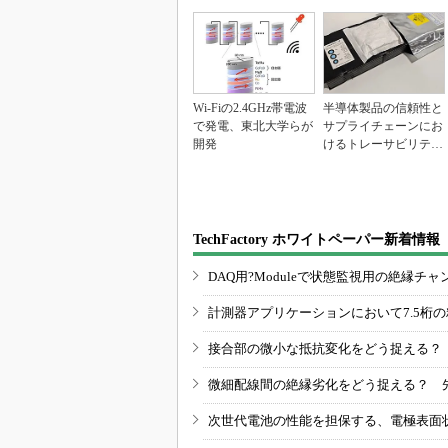
Wi-Fiの2.4GHz帯電波
半導体製品の信頼性と
で発電、東北大学らが
サプライチェーンにお
開発
けるトレーサビリティ
の重要性（後編）
TechFactory ホワイトペーパー新着情報
DAQ用?Moduleで状態監視用の絶縁
計測器アプリケーションにおいて7.5桁
接合部の微小な抵抗変化をどう捉える？
微細配線間の絶縁劣化をどう捉える？ 
次世代電池の性能を担保する、電極表面