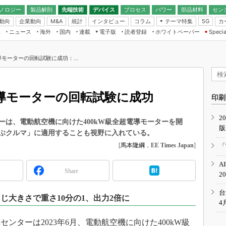
ノロジー
製品解剖
先端技術
デバイス
プロセス
パワー
部品材料
セン
動向
企業動向
統計
インタビュー
コラム
テーマ特集
カ
M&A
5G
ギー
ナログ
無線
集
ニュース
海外
国内
連載
電子版
読者登録
ホワイトペーパー
Specia
フィジカルAI
IoT・エッジコ
モリ
EXPO
Microchip情報
ストレージ通信
EE Times Japan×EDN Japan統合電
エッジAI
子版
I
SEMICON Japan
導モーターの回転試験に成功：...
デバイス通信
パワーエレクトロニクス
電子ブックレット
イコン
CEATEC
のナノフォーカス
半導体後工程
GA
EdgeTech＋
業界スコープ
電導モーターの回転試験に成功
読者調査（EE Times Research）
印刷
TECHNO-FRONT
のエレ・組み込みプレイバ
カーボンニュートラル
2
人とくるま展
は、電動航空機に向けた400kW級全超電導モーターを開
版
IoT
直前エンジニアの社会人大
ぶクルマ」に適用することも視野に入れている。
電源設計（EDN Japan）
[
馬本隆綱
，
EE Times Japan
]
「
数字」で回してみよう
エレクトロニクス入門（EDN
A
Japan）
ード ～Behind the
Share
2
rd
年で起こったこと、次の10年
台
じ大きさで重さ10分の1、出力2倍に
こと
4
で探るアジアの新トレンド
ターは2023年6月、電動航空機に向けた400kW級