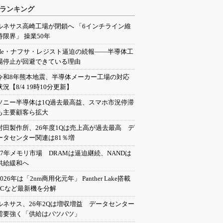
ランキング
ルネサス高崎工場が閉鎖へ 「6インチライン維
持限界」 操業50年
He・ナフサ・レジスト逼迫の続報――半導体工
場停止が回避できている理由
令和8年熊本地震、半導体メーカー工場の対応
状況【8/4 19時10分更新】
ソニー半導体は1Q過去最高益、スマホ市況停滞
も主要顧客ら拡大
村田製作所、26年度1Qは売上高が過去最高 デ
ータセンター関連は81％増
27年メモリ市場 DRAMは逼迫継続、NANDは
供給緩和へ
2026年は「2nm商用化元年」 Panther Lake搭載
PCなど最新機を分解
ルネサス、26年2Qは増収増益 データセンター
需要強く「供給はパツパツ」