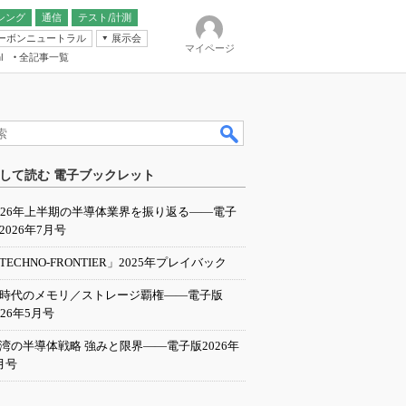
シング
通信
テスト/計測
ーボンニュートラル
展示会
マイページ
全記事一覧
l
ンピューティング
して読む 電子ブックレット
IER
026年上半期の半導体業界を振り返る――電子
2026年7月号
TECHNO-FRONTIER」2025年プレイバック
I時代のメモリ／ストレージ覇権――電子版
026年5月号
湾の半導体戦略 強みと限界――電子版2026年
月号