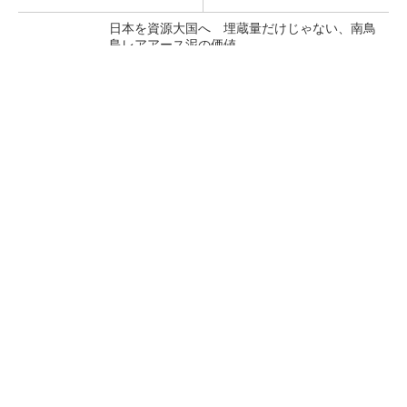
日本を資源大国へ 埋蔵量だけじゃない、南鳥
島レアアース泥の価値
三菱電機、第5世代SiC MOSFETの核 オン抵
抗25％減の独自構造
マイクロン、AI需要で広島工場増強へ起工式
1.5兆円投資