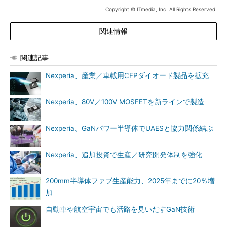
Copyright © ITmedia, Inc. All Rights Reserved.
関連情報
関連記事
Nexperia、産業／車載用CFPダイオード製品を拡充
Nexperia、80V／100V MOSFETを新ラインで製造
Nexperia、GaNパワー半導体でUAESと協力関係結ぶ
Nexperia、追加投資で生産／研究開発体制を強化
200mm半導体ファブ生産能力、2025年までに20％増
加
自動車や航空宇宙でも活路を見いだすGaN技術