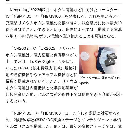
Nexperiaは2023年7月、ボタン電池などに向けたブースター
IC「NBM7100」と「NBM5100」を発表した。これを用いると非
充電型リチウムボタン電池の交換間隔を、競合製品に比べ最大10
倍も伸ばすことができるという。用途によっては、搭載する電池
を単3／単4形からボタン電池へ置き換えることも可能となる。
「CR2032」や「CR2025」といった
ボタン電池は、電力密度と保存期間が向
上しており、LoRaやSigfox、NB-IoTと
いったLPWA（低消費電力広域）規格対
応の通信機器やウェアラブル機器などに
ブースターICの外観出所：Ne
幅広く搭載されている。ただ、リチウム
xperia
ボタン電池は内部抵抗と化学反応速度が
比較的高いため、パルス負荷の条件下では使用できる容量が減少
するという。
「NBM7100」と「NBM5100」は、こうした課題に対応するた
め、2段階の高効率DC-DC変換ステージとインテリジェント学習
アルゴリズムを搭載した。例えば、最初の変換ステージでは、電