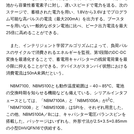
池から容量性蓄電素子に対し、遅いスピードで電力を送る。次の
ステージで、蓄積された電力を用い、1.8Vから3.6Vまでプログラ
ム可能な高パルスの電流（最大200mA）を出力する。ブースタ
ーを用いない一般的なボタン電池に比べ、ピーク出力電流を最大
25倍に高めることができる。
また、インテリジェント学習アルゴリズムによって、負荷パル
スのサイクルで消費されるエネルギーを監視。第1段階のDC-DC
変換を最適化することで、蓄電用キャパシターの残留電荷量を最
小限に抑えることができる。デバイスがスタンバイ状態における
消費電流は50nA未満だという。
NBM7100、NBM5100とも動作温度範囲は－40～85℃。電池
の交換時期を知らせる機能なども備えている。シリアルインタフ
2
ェースとしては、「NBM7100A」と「NBM5100A」がI
C、
「NBM7100B」と「NBM5100B」はSPIを、それぞれ用意した。
この他、NBM5100A／Bには、キャパシター電圧バランスピンを
搭載した。パッケージはいずれも、外形寸法が2.5×3.5×0.85mm
の小型DHVQFN16で供給する。