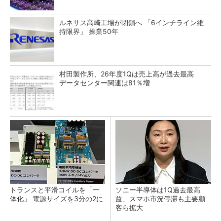
ルネサス高崎工場が閉鎖へ 「6インチライン維
持限界」 操業50年
村田製作所、26年度1Qは売上高が過去最高
データセンター関連は81％増
トランスと平滑コイルを「一
ソニー半導体は1Q過去最高
体化」 電源サイズを3分の2に
益、スマホ市況停滞も主要顧
客ら拡大