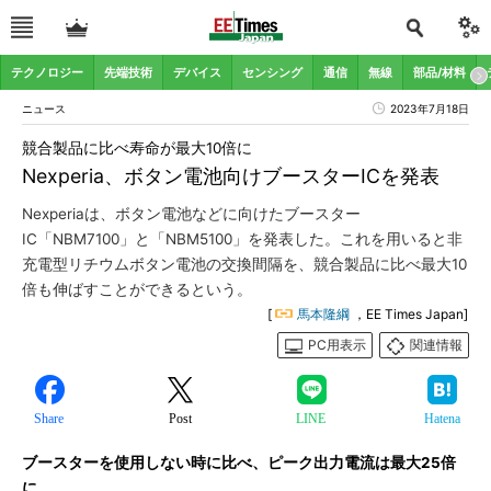
テクノロジー
先端技術
デバイス
センシング
通信
無線
部品/材料
ニュース
2023年7月18日
競合製品に比べ寿命が最大10倍に
Nexperia、ボタン電池向けブースターICを発表
Nexperiaは、ボタン電池などに向けたブースター
IC「NBM7100」と「NBM5100」を発表した。これを用いると非
充電型リチウムボタン電池の交換間隔を、競合製品に比べ最大10
倍も伸ばすことができるという。
[
馬本隆綱
，EE Times Japan]
PC用表示
関連情報
Share
Post
LINE
Hatena
ブースターを使用しない時に比べ、ピーク出力電流は最大25倍
に