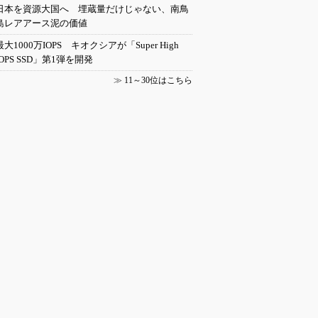
日本を資源大国へ 埋蔵量だけじゃない、南鳥
島レアアース泥の価値
最大1000万IOPS キオクシアが「Super High
IOPS SSD」第1弾を開発
≫
11～30位はこちら