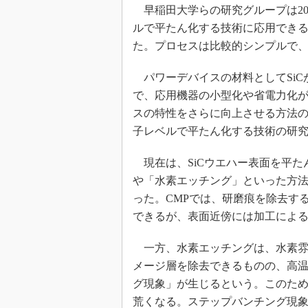
光伝送技
早稲田大学らの研究グループは202
“異端児
ルで平たん化する技術に応用でき
改革、執
た。プロセスは比較的シンプルで
イノベー
パワーデバイスの材料としてSiC
JASA発
で、応用機器の小型化や省電力化が
IHSア
スの特性をさらに向上させる方法
「英語に
子レベルで平たん化する技術の研
ための新
現在は、SiCウエハー表面を平た
や「水素エッチング」といった方
った。CMPでは、研磨痕を除去する
できるが、表面近傍には加工によ
一方、水素エッチングは、水素雰
メージ層を除去できるものの、高
グ現象」が生じるという。このため
荒くなる。ステップバンチング現象