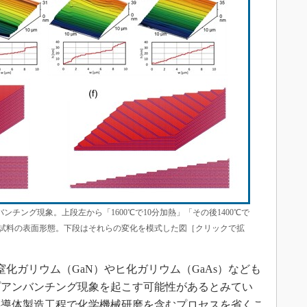
チング現象。上段左から「1600℃で10分加熱」「その後1400℃で
した試料の表面形態。下段はそれらの変化を模式した図［クリックで拡
化ガリウム（GaN）やヒ化ガリウム（GaAs）なども
プアンバンチング現象を起こす可能性があるとみてい
半導体製造工程で化学機械研磨を含むプロセスを省くこ