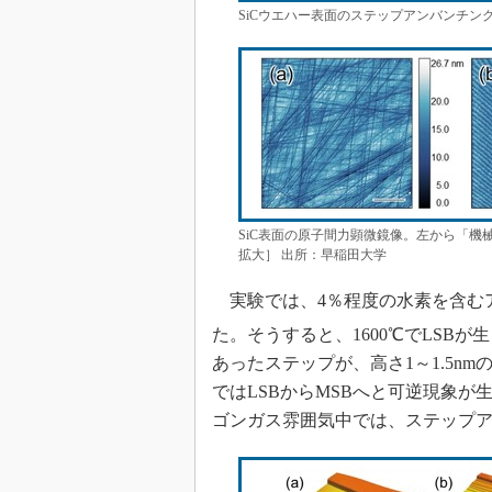
SiCウエハー表面のステップアンバンチン
SiC表面の原子間力顕微鏡像。左から「機械
拡大］ 出所：早稲田大学
実験では、4％程度の水素を含むア
た。そうすると、1600℃でLSBが
あったステップが、高さ1～1.5n
ではLSBからMSBへと可逆現象
ゴンガス雰囲気中では、ステップ