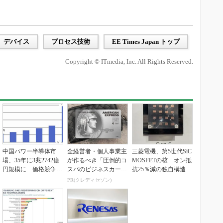
デバイス
プロセス技術
EE Times Japan トップ
Copyright © ITmedia, Inc. All Rights Reserved.
中国パワー半導体市
全経営者・個人事業主
三菱電機、第5世代SiC
場、35年に3兆2742億
が作るべき「圧倒的コ
MOSFETの核 オン抵
円規模に 価格競争さ
スパのビジネスカー
抗25％減の独自構造
らに激化
ド」
PR(クレディセゾン)