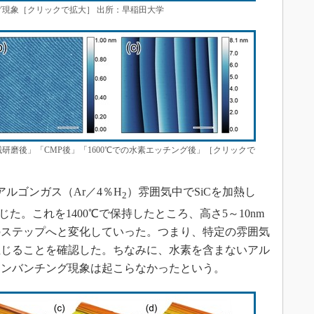
グ現象［クリックで拡大］ 出所：早稲田大学
研磨後」「CMP後」「1600℃での水素エッチング後」［クリックで
ルゴンガス（Ar／4％H
）雰囲気中でSiCを加熱し
2
生じた。これを1400℃で保持したところ、高さ5～10nm
mのステップへと変化していった。つまり、特定の雰囲気
が生じることを確認した。ちなみに、水素を含まないアル
アンバンチング現象は起こらなかったという。