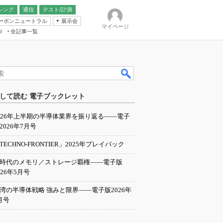
シング
通信
テスト/計測
ーボンニュートラル
展示会
マイページ
全記事一覧
l
ンピューティング
して読む 電子ブックレット
IER
026年上半期の半導体業界を振り返る――電子
2026年7月号
TECHNO-FRONTIER」2025年プレイバック
I時代のメモリ／ストレージ覇権――電子版
026年5月号
湾の半導体戦略 強みと限界――電子版2026年
月号