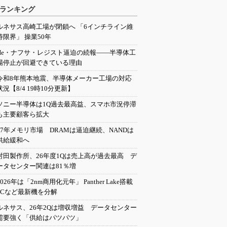
ランキング
ルネサス高崎工場が閉鎖へ 「6インチライン維
持限界」 操業50年
He・ナフサ・レジスト逼迫の続報――半導体工
場停止が回避できている理由
令和8年熊本地震、半導体メーカー工場の対応
状況【8/4 19時10分更新】
ソニー半導体は1Q過去最高益、スマホ市況停滞
も主要顧客ら拡大
27年メモリ市場 DRAMは逼迫継続、NANDは
供給緩和へ
村田製作所、26年度1Qは売上高が過去最高 デ
ータセンター関連は81％増
2026年は「2nm商用化元年」 Panther Lake搭載
PCなど最新機を分解
ルネサス、26年2Qは増収増益 データセンター
需要強く「供給はパツパツ」