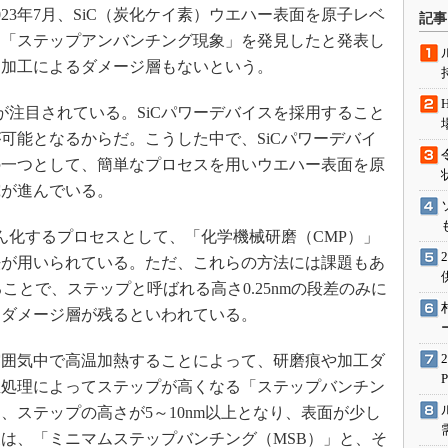
術を知る
3年7月、SiC（炭化ケイ素）ウエハー表面を原子レベ
記事
エンジニア”が仕掛けた社内
る「ステップアンバンチング現象」を発見したと発表し
念の180日
、加工によるダメージ層もないという。
ションは日本を救うのか
が注目されている。SiCパワーデバイスを採用すること
IoT通信
可能となるからだ。こうした中で、SiCパワーデバイ
ナリスト「未来展望」
の一つとして、簡単なプロセスを用いウエハー表面を原
愛されないエンジニア」の
究が進んでいる。
行動論
ん化するプロセスとして、「化学機械研磨（CMP）」
法が用いられている。ただ、これらの方法には課題もあ
ことで、ステップと呼ばれる高さ0.25nmの段差のみに
るダメージ層が残るといわれている。
囲気中で高温加熱することによって、研磨痕や加工ダ
温処理によってステップが高くなる「ステップバンチン
、ステップの高さが5～10nm以上となり、表面が少し
は、「ミニマムステップバンチング（MSB）」と、そ