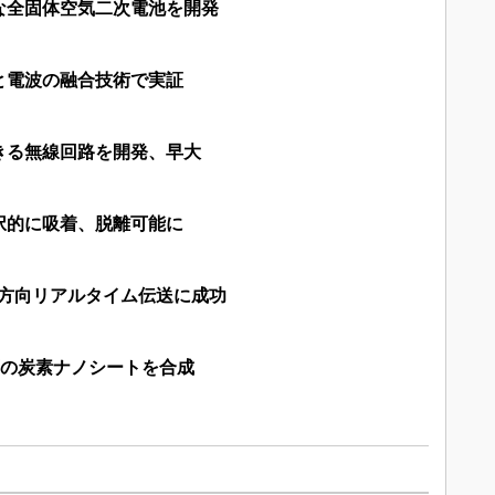
な全固体空気二次電池を開発
と電波の融合技術で実証
きる無線回路を開発、早大
択的に吸着、脱離可能に
帯双方向リアルタイム伝送に成功
薄の炭素ナノシートを合成