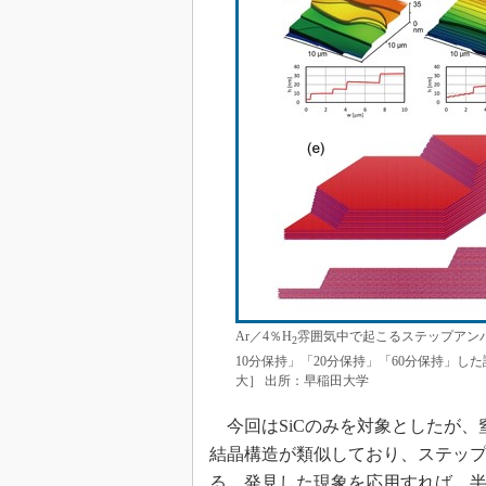
Ar／4％H
雰囲気中で起こるステップアンバン
2
10分保持」「20分保持」「60分保持」
大］ 出所：早稲田大学
今回はSiCのみを対象としたが、窒
結晶構造が類似しており、ステッ
る。発見した現象を応用すれば、