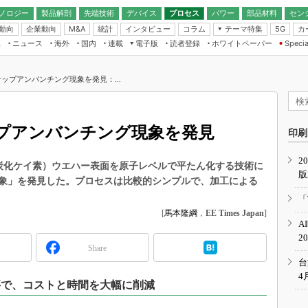
ノロジー
製品解剖
先端技術
デバイス
プロセス
パワー
部品材料
セン
動向
企業動向
統計
インタビュー
コラム
テーマ特集
カ
M&A
5G
ギー
ナログ
無線
集
ニュース
海外
国内
連載
電子版
読者登録
ホワイトペーパー
Specia
フィジカルAI
IoT・エッジコ
モリ
EXPO
Microchip情報
ストレージ通信
EE Times Japan×EDN Japan統合電
エッジAI
子版
I
SEMICON Japan
ップアンバンチング現象を発見：...
デバイス通信
パワーエレクトロニクス
電子ブックレット
イコン
CEATEC
のナノフォーカス
半導体後工程
GA
EdgeTech＋
業界スコープ
プアンバンチング現象を発見
読者調査（EE Times Research）
印刷
TECHNO-FRONT
のエレ・組み込みプレイバ
カーボンニュートラル
2
人とくるま展
（炭化ケイ素）ウエハー表面を原子レベルで平たん化する技術に
版
IoT
直前エンジニアの社会人大
象」を発見した。プロセスは比較的シンプルで、加工による
電源設計（EDN Japan）
「
数字」で回してみよう
[
馬本隆綱
，
EE Times Japan
]
エレクトロニクス入門（EDN
A
Japan）
ード ～Behind the
2
rd
Share
年で起こったこと、次の10年
台
こと
4
要で、コストと時間を大幅に削減
で探るアジアの新トレンド