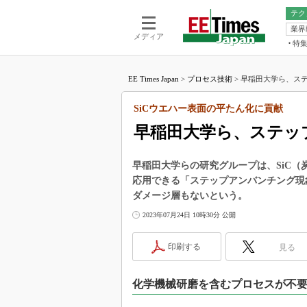
テク
業界
電池／エネル
ア
メディア
特
メ
福田昭の
LS
EE Times Japan
>
プロセス技術
>
早稲田大学ら、ステ
福田昭の
マ
湯之上隆
SiCウエハー表面の平たん化に貢献
FP
大山聡の
早稲田大学ら、ステッ
大原雄介
ック
早稲田大学らの研究グループは、SiC
リタイア
応用できる「ステップアンバンチング現
学漂流記
ダメージ層もないという。
世界を「
2023年07月24日 10時30分 公開
踊るバズワ
Buzzwo
印刷する
見る
この10
で起こる
化学機械研磨を含むプロセスが不
製品分解