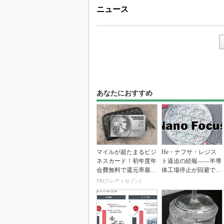
ニュース
あなたにおすすめ
マイルが超たまるビジ
He・ナフサ・レジス
ネスカード！初年度年
ト逼迫の続報――半導
会費無料で還元率最大
体工場停止が回避でき
1.125%
ている理由
PR(クレディセゾン)