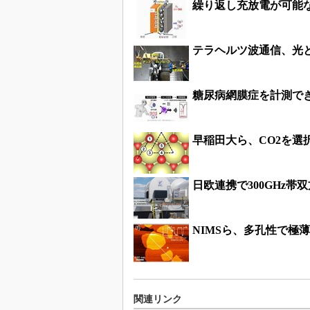
繰り返し充放電が可能
テラヘルツ波通信、光
糖尿病網膜症を計測で
早稲田大ら、CO2を選
日欧連携で300GHz
NIMSら、多孔性で極
関連リンク