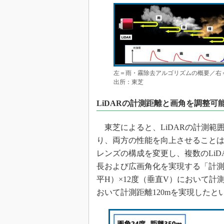
左＝雨・霧除去アルゴリズムの概要／右＝
出所：東芝
LiDARの計測距離と画角を調整可
東芝によると、LiDARの計測範
り、両方の性能を向上させること
レンズの構成を変更し、複数のLi
長および広画角化を実現する「計測
平H）×12度（垂直V）において計測
おいて計測距離120mを実現したと