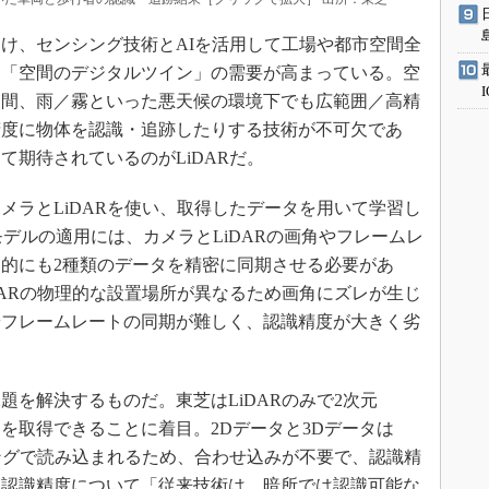
け、センシング技術とAIを活用して工場や都市空間全
る「空間のデジタルツイン」の需要が高まっている。空
夜間、雨／霧といった悪天候の環境下でも広範囲／高精
精度に物体を認識・追跡したりする技術が不可欠であ
て期待されているのがLiDARだ。
ラとLiDARを使い、取得したデータを用いて学習し
モデルの適用には、カメラとLiDARの画角やフレームレ
的にも2種類のデータを精密に同期させる必要があ
DARの物理的な設置場所が異なるため画角にズレが生じ
やフレームレートの同期が難しく、認識精度が大きく劣
を解決するものだ。東芝はLiDARのみで2次元
タを取得できることに着目。2Dデータと3Dデータは
ミングで読み込まれるため、合わせ込みが不要で、認識精
、認識精度について「従来技術は、暗所では認識可能な