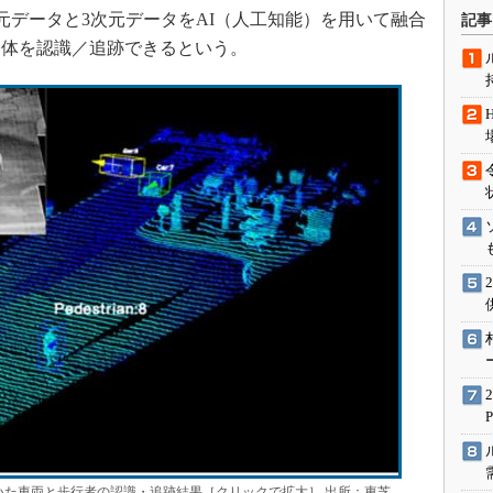
術を知る
次元データと3次元データをAI（人工知能）を用いて融合
記事
エンジニア”が仕掛けた社内
物体を認識／追跡できるという。
念の180日
ションは日本を救うのか
IoT通信
ナリスト「未来展望」
愛されないエンジニア」の
行動論
用いた車両と歩行者の認識・追跡結果［クリックで拡大］ 出所：東芝