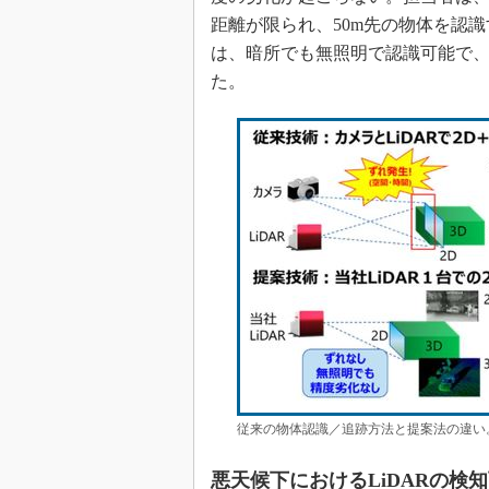
距離が限られ、50m先の物体を認
は、暗所でも無照明で認識可能で、
た。
従来の物体認識／追跡方法と提案法の違い
悪天候下におけるLiDARの検