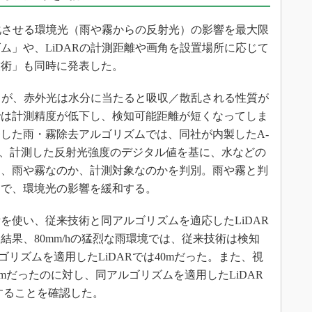
化させる環境光（雨や霧からの反射光）の影響を最大限
ム」や、LiDARの計測距離や画角を設置場所に応じて
技術」も同時に発表した。
るが、赤外光は水分に当たると吸収／散乱される性質が
では計測精度が低下し、検知可能距離が短くなってしま
した雨・霧除去アルゴリズムでは、同社が内製したA-
込み、計測した反射光強度のデジタル値を基に、水などの
ら、雨や霧なのか、計測対象なのかを判別。雨や霧と判
とで、環境光の影響を緩和する。
使い、従来技術と同アルゴリズムを適応したLiDAR
果、80mm/hの猛烈な雨環境では、従来技術は検知
ゴリズムを適用したLiDARでは40mだった。また、視
7mだったのに対し、同アルゴリズムを適用したLiDAR
することを確認した。