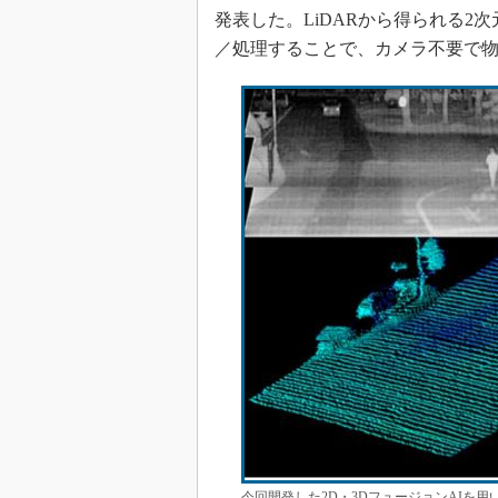
光伝送技
発表した。LiDARから得られる2
“異端児
／処理することで、カメラ不要で
改革、執
イノベー
JASA発
IHSア
「英語に
ための新
今回開発した2D・3DフュージョンAIを