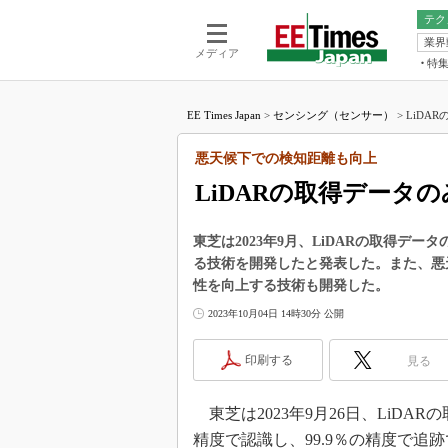
テク
業界
電池／エネル
ア
メディア
特
メ
福田昭の
LS
EE Times Japan
>
センシング（センサー）
>
LiDA
福田昭の
マ
湯之上隆
悪天候下での検知距離も向上
FP
大山聡の
LiDARの取得データの
大原雄介
ック
東芝は2023年9月、LiDARの取得デー
リタイア
る技術を開発したと発表した。また、悪
学漂流記
性を向上する技術も開発した。
世界を「
2023年10月04日 14時30分 公開
踊るバズワ
Buzzwo
印刷する
見る
この10
で起こる
東芝は2023年9月26日、LiDA
製品分解
精度で認識し、99.9％の精度で追