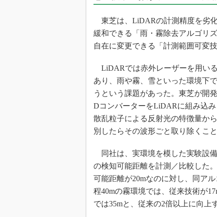
東芝は、LiDARの計測精度を劣
緩和できる「雨・霧除去アルゴリズ
自在に変更できる「計測範囲可変
LiDARでは赤外レーザーを用い
あり、雨や霧、雪といった環境下
うという課題があった。東芝が開発
DコンバーターをLiDARに組み
散乱粒子による反射光の特徴量か
別したらその波形ごと取り除くこ
同社は、実環境を模した実験設備を
の検知可能距離を計測／比較した。結
可能距離が20mなのに対し、同アル
程40mの霧環境では、従来技術が1
では35mと、従来の2倍以上に向上