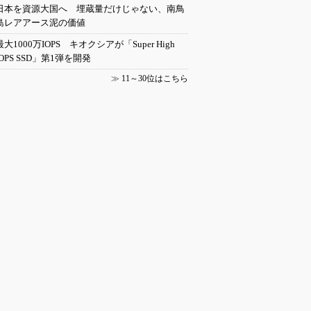
日本を資源大国へ 埋蔵量だけじゃない、南鳥
島レアアース泥の価値
最大1000万IOPS キオクシアが「Super High
IOPS SSD」第1弾を開発
≫
11～30位はこちら