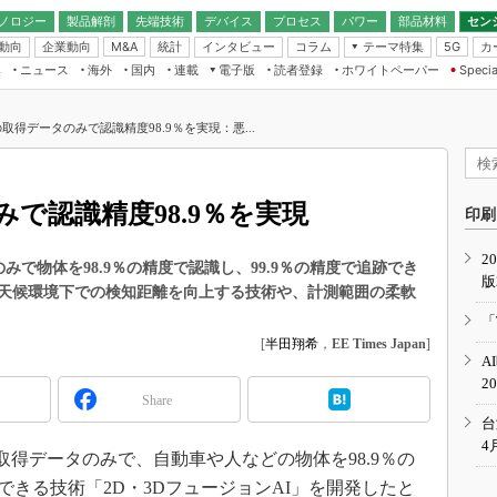
ノロジー
製品解剖
先端技術
デバイス
プロセス
パワー
部品材料
セン
動向
企業動向
統計
インタビュー
コラム
テーマ特集
カ
M&A
5G
ギー
ナログ
無線
集
ニュース
海外
国内
連載
電子版
読者登録
ホワイトペーパー
Specia
フィジカルAI
IoT・エッジコ
モリ
EXPO
Microchip情報
ストレージ通信
EE Times Japan×EDN Japan統合電
エッジAI
子版
I
SEMICON Japan
Rの取得データのみで認識精度98.9％を実現：悪...
デバイス通信
パワーエレクトロニクス
電子ブックレット
イコン
CEATEC
のナノフォーカス
半導体後工程
GA
EdgeTech＋
業界スコープ
みで認識精度98.9％を実現
読者調査（EE Times Research）
印刷
TECHNO-FRONT
のエレ・組み込みプレイバ
カーボンニュートラル
2
人とくるま展
タのみで物体を98.9％の精度で認識し、99.9％の精度で追跡でき
版
IoT
直前エンジニアの社会人大
天候環境下での検知距離を向上する技術や、計測範囲の柔軟
電源設計（EDN Japan）
「
数字」で回してみよう
[
半田翔希
，
EE Times Japan
]
エレクトロニクス入門（EDN
A
Japan）
ード ～Behind the
2
rd
Share
年で起こったこと、次の10年
台
こと
4
Rの取得データのみで、自動車や人などの物体を98.9％の
で探るアジアの新トレンド
跡できる技術「2D・3DフュージョンAI」を開発したと