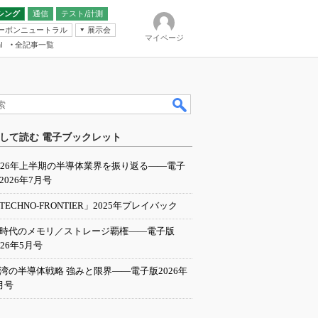
シング
通信
テスト/計測
ーボンニュートラル
展示会
マイページ
全記事一覧
l
ンピューティング
して読む 電子ブックレット
IER
026年上半期の半導体業界を振り返る――電子
2026年7月号
TECHNO-FRONTIER」2025年プレイバック
I時代のメモリ／ストレージ覇権――電子版
026年5月号
湾の半導体戦略 強みと限界――電子版2026年
月号