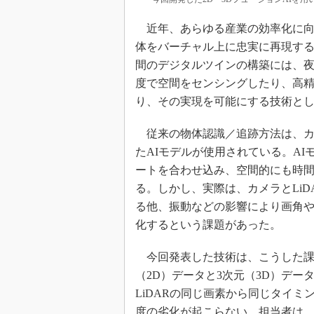
近年、あらゆる産業の効率化に向
体をバーチャル上に忠実に再現す
間のデジタルツインの構築には、
度で空間をセンシングしたり、高
り、その実現を可能にする技術とし
従来の物体認識／追跡方法は、カメ
たAIモデルが使用されている。AI
ートを合わせ込み、空間的にも時間
る。しかし、実際は、カメラとLi
る他、振動などの影響により画角
化するという課題があった。
今回発表した技術は、こうした課題
（2D）データと3次元（3D）デー
LiDARの同じ画素から同じタイ
度の劣化が起こらない。担当者は