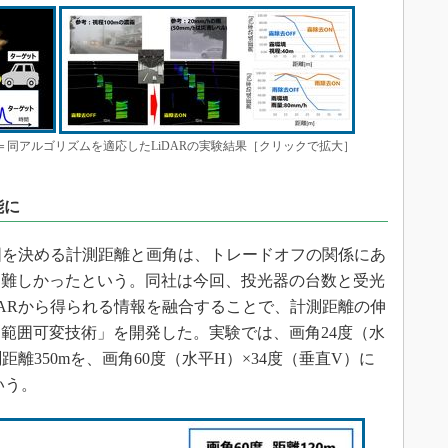
同アルゴリズムを適応したLiDARの実験結果［クリックで拡大］
能に
囲を決める計測距離と画角は、トレードオフの関係にあ
は難しかったという。同社は今回、投光器の台数と受光
DARから得られる情報を融合することで、計測距離の伸
範囲可変技術」を開発した。実験では、画角24度（水
距離350mを、画角60度（水平H）×34度（垂直V）に
いう。