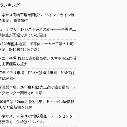
ランキング
ルネサス高崎工場が閉鎖へ 「6インチライン維
持限界」 操業50年
He・ナフサ・レジスト逼迫の続報――半導体工
場停止が回避できている理由
令和8年熊本地震、半導体メーカー工場の対応
状況【8/4 19時10分更新】
ソニー半導体は1Q過去最高益、スマホ市況停滞
も主要顧客ら拡大
27年メモリ市場 DRAMは逼迫継続、NANDは
供給緩和へ
村田製作所、26年度1Qは売上高が過去最高 デ
ータセンター関連は81％増
2026年は「2nm商用化元年」 Panther Lake搭載
PCなど最新機を分解
ルネサス、26年2Qは増収増益 データセンター
需要強く「供給はパツパツ」