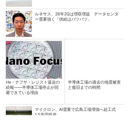
ルネサス、26年2Qは増収増益 データセンタ
ー需要強く「供給はパツパツ」
He・ナフサ・レジスト逼迫の
半導体工場の過去の地震被害
続報――半導体工場停止が回
と復旧までの時間
避できている理由
マイクロン、AI需要で広島工場増強へ起工式
1.5兆円投資