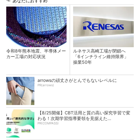
あなたにおすすめ
令和8年熊本地震、半導体メー
ルネサス高崎工場が閉鎖へ
カー工場の対応状況
「6インチライン維持限界」
操業50年
arrowsの頑丈さがとんでもないレベルに
PR(arrows)
【8/25開催】CBT活用と質の高い探究学習で変
わる！次期学習指導要領を見据えた...
PR(COMPASS)