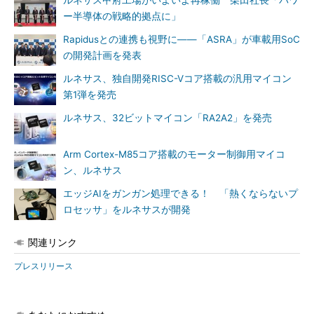
ルネサス甲府工場がいよいよ再稼働 柴田社長「パワ
ー半導体の戦略的拠点に」
Rapidusとの連携も視野に――「ASRA」が車載用SoC
の開発計画を発表
ルネサス、独自開発RISC-Vコア搭載の汎用マイコン
第1弾を発売
ルネサス、32ビットマイコン「RA2A2」を発売
Arm Cortex-M85コア搭載のモーター制御用マイコ
ン、ルネサス
エッジAIをガンガン処理できる！ 「熱くならないプ
ロセッサ」をルネサスが開発
関連リンク
プレスリリース