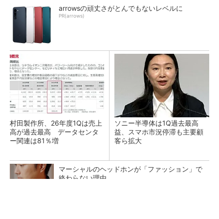
arrowsの頑丈さがとんでもないレベルに
PR(arrows)
村田製作所、26年度1Qは売上
ソニー半導体は1Q過去最高
高が過去最高 データセンタ
益、スマホ市況停滞も主要顧
ー関連は81％増
客ら拡大
マーシャルのヘッドホンが「ファッション」で
終わらない理由
PR(Marshall Group AB)