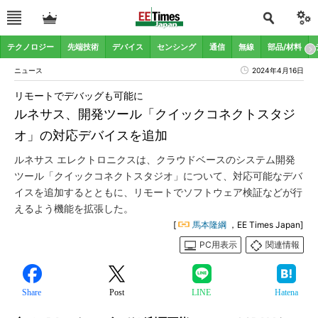
テクノロジー
先端技術
デバイス
センシング
通信
無線
部品/材料
ニュース
2024年4月16日
リモートでデバッグも可能に
ルネサス、開発ツール「クイックコネクトスタジ
オ」の対応デバイスを追加
ルネサス エレクトロニクスは、クラウドベースのシステム開発
ツール「クイックコネクトスタジオ」について、対応可能なデバ
イスを追加するとともに、リモートでソフトウェア検証などが行
えるよう機能を拡張した。
[
馬本隆綱
，EE Times Japan]
PC用表示
関連情報
Share
Post
LINE
Hatena