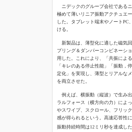
光伝送技
ニデックのグループ会社であるニデッ
“異端児
極めて薄いリニア振動アクチュエータ
改革、執
した。タブレット端末やノートPC
イノベー
ける。
JASA発
新製品は、薄型化に適した磁気回
IHSア
プリング＆ダンパーコンビネーシ
「英語に
ための新
用した。これにより、「共振によ
「キレのある停止性能」「振動，
定化」を実現し、薄型とリアルな
を両立させた。
例えば、横振動（縦波）で生み出
ラルフォース（横方向の力）によ
やスワイプ、スクロール、フリッ
感が得られるという。高速応答性に
振動持続時間は12ミリ秒を達成した