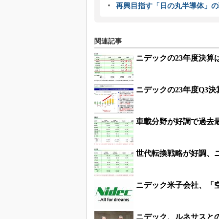
再興目指す「日の丸半導体」の
関連記事
ニデックの23年度決算
ニデックの23年度Q3決
車載分野が好調で過去
世代転換戦略が好調、ニ
ニデック米子会社、「
ニデック、ルネサスとの