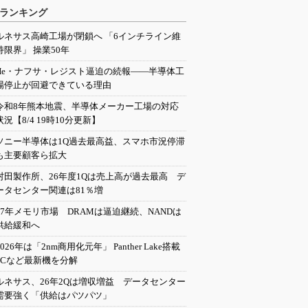
ランキング
ルネサス高崎工場が閉鎖へ 「6インチライン維
持限界」 操業50年
He・ナフサ・レジスト逼迫の続報――半導体工
場停止が回避できている理由
令和8年熊本地震、半導体メーカー工場の対応
状況【8/4 19時10分更新】
ソニー半導体は1Q過去最高益、スマホ市況停滞
も主要顧客ら拡大
村田製作所、26年度1Qは売上高が過去最高 デ
ータセンター関連は81％増
27年メモリ市場 DRAMは逼迫継続、NANDは
供給緩和へ
2026年は「2nm商用化元年」 Panther Lake搭載
PCなど最新機を分解
ルネサス、26年2Qは増収増益 データセンター
需要強く「供給はパツパツ」