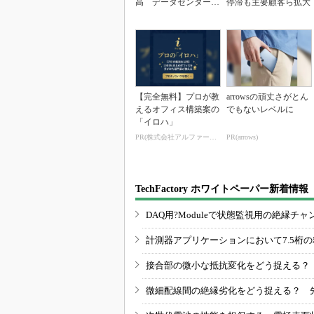
高 データセンター関
停滞も主要顧客ら拡大
連は81％増
【完全無料】プロが教
arrowsの頑丈さがとん
えるオフィス構築案の
でもないレベルに
「イロハ」
PR(株式会社アルファーテクノ)
PR(arrows)
TechFactory ホワイトペーパー新着情報
DAQ用?Moduleで状態監視用の絶縁
計測器アプリケーションにおいて7.5桁
接合部の微小な抵抗変化をどう捉える？
微細配線間の絶縁劣化をどう捉える？ 