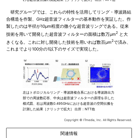
研究グループでは、これらの特性を活用してリング・導波路結
合構造を作製、GHz超音波フィルターの基本動作を実証した。作
製したのは半径が10μm程度の微小な超音波リングである。従来
2
技術を用いて開発した超音波フィルターの面積は数万μm
と大
2
きくなる。これに対し開発した技術を用いれば数百μm
で済み、
これまでより100分の1以下のサイズで実現した。
左はトポロジカルリング・導波路複合系における導波路出力
部での周波数応答、中央は超音波フィルターの原理を示した
模式図、右は周波数0.495GHzにおける超音波の空間伝搬を
計測した結果［クリックで拡大］ 出所：NTT他
Copyright © ITmedia, Inc. All Rights Reserved.
関連情報