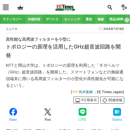
テクノロジー
先端技術
デバイス
センシング
通信
無線
部品/材料
ニュース
2024年7月19日
高性能な高周波フィルターを小型に
トポロジーの原理を活用したGHz超音波回路を開
発
NTTと岡山大学は、トポロジーの原理を利用した「ギガヘルツ
（GHz）超音波回路」を開発した。スマートフォンなどの無線通
信端末に用いる高周波フィルターの小型化や高性能化が可能にな
るという。
[
馬本隆綱
，EE Times Japan]
PC用表示
関連情報
Share
Post
LINE
Hatena