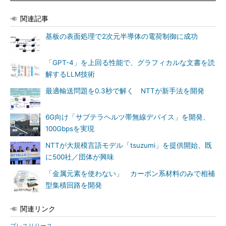
関連記事
基板の表面処理で2次元半導体の電荷制御に成功
「GPT-4」を上回る性能で、グラフィカルな文書を読
解するLLM技術
最適輸送問題を0.3秒で解く NTTが新手法を開発
6G向け「サブテラヘルツ帯無線デバイス」を開発、
100Gbpsを実現
NTTが大規模言語モデル「tsuzumi」を提供開始、既
に500社／団体が興味
「金属元素を使わない」 カーボン系材料のみで相補
型集積回路を開発
関連リンク
プレスリリース