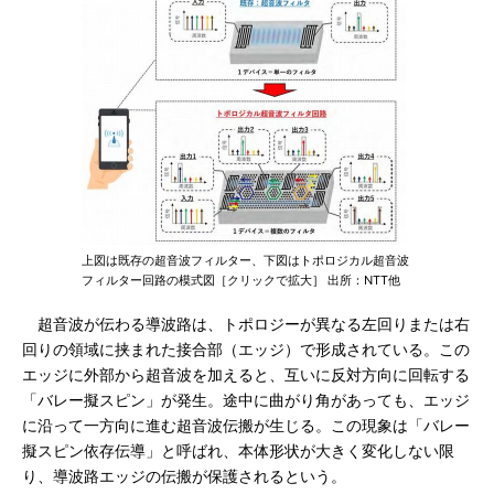
上図は既存の超音波フィルター、下図はトポロジカル超音波
フィルター回路の模式図［クリックで拡大］ 出所：NTT他
超音波が伝わる導波路は、トポロジーが異なる左回りまたは右
回りの領域に挟まれた接合部（エッジ）で形成されている。この
エッジに外部から超音波を加えると、互いに反対方向に回転する
「バレー擬スピン」が発生。途中に曲がり角があっても、エッジ
に沿って一方向に進む超音波伝搬が生じる。この現象は「バレー
擬スピン依存伝導」と呼ばれ、本体形状が大きく変化しない限
り、導波路エッジの伝搬が保護されるという。