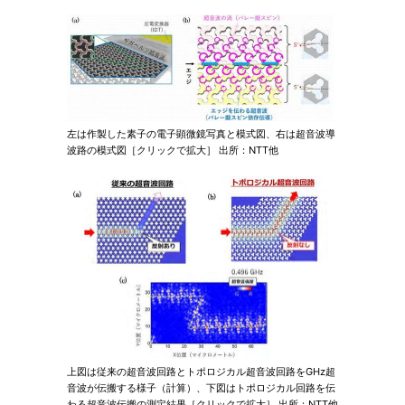
左は作製した素子の電子顕微鏡写真と模式図、右は超音波導
波路の模式図［クリックで拡大］ 出所：NTT他
上図は従来の超音波回路とトポロジカル超音波回路をGHz超
音波が伝搬する様子（計算）、下図はトポロジカル回路を伝
わる超音波伝搬の測定結果［クリックで拡大］ 出所：NTT他