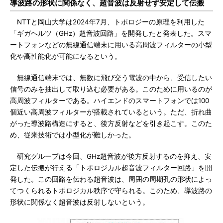
導波路の形状に関係なく、超音波は反射せず安定して伝搬
NTTと岡山大学は2024年7月、トポロジーの原理を利用した
「ギガヘルツ（GHz）超音波回路」を開発したと発表した。スマ
ートフォンなどの無線通信端末に用いる高周波フィルターの小型
化や高性能化が可能になるという。
無線通信端末では、無数に飛び交う電波の中から、受信したい
信号のみを抽出して取り込む必要がある。このために用いるのが
高周波フィルターである。ハイエンドのスマートフォンでは100
個近い高周波フィルターが搭載されているという。ただ、折れ曲
がった導波路構造にすると、後方反射などを引き起こす。このた
め、従来技術では小型化が難しかった。
研究グループは今回、GHz超音波が後方反射するのを抑え、安
定した伝搬が行える「トポロジカル超音波フィルター回路」を開
発した。この回路を伝わる超音波は、周囲の周期孔の形状によっ
てつくられるトポロジカル秩序で守られる。このため、導波路の
形状に関係なく超音波は反射しないという。