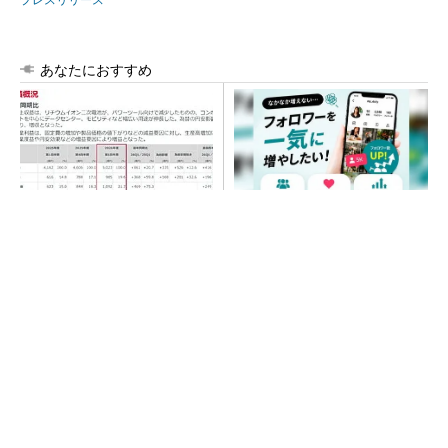
あなたにおすすめ
村田製作所、26年度1Qは売上
SNSアカウントを着実に成
高が過去最高 データセンタ
長。実はみんなココ使ってま
ー関連は81％増
す。
PR(Dreaw合同会社)
トランスと平滑コイルを「一体化」 電源サイズ
を3分の2に
SNSアカウントを着実に成長。実はみんなココ
使ってます。