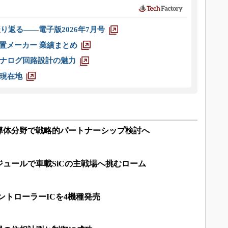
り返る――電子版2026年7月号
装置メーカー 業績まとめ
ナログ回路設計の魅力
現在地
導体分野で戦略的パートナーシップ検討へ
ュールで車載SiCの主戦場へ挑むローム
ントローラーICを4機種発売