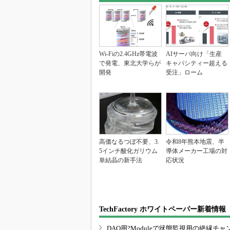
Wi-Fiの2.4GHz帯電波
AIサーバ向け「生産
で発電、東北大学らが
キャパシティー超える
開発
受注」ローム
高価なるつぼ不要、3.
令和8年熊本地震、半
5インチ酸化ガリウム
導体メーカー工場の対
単結晶の新手法
応状況
TechFactory ホワイトペーパー新着情報
DAQ用?Moduleで状態監視用の絶縁