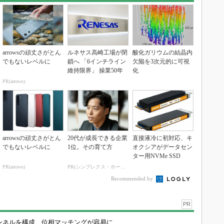
arrowsの頑丈さがとん
ルネサス高崎工場が閉
酸化ガリウムの結晶内
でもないレベルに
鎖へ 「6インチライン
欠陥を3次元的に可視
維持限界」 操業50年
化
PR(arrows)
arrowsの頑丈さがとん
20代が成長できる企業
直接液冷に初対応、キ
でもないレベルに
1位。その育て方
オクシアがデータセン
ター用NVMe SSD
PR(arrows)
PR(シンプレクス・ホールディングス)
Recommended by
PR
チャンネルを構成、位相マッチングが容易に