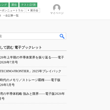
シング
通信
テスト/計測
ーボンニュートラル
展示会
マイページ
全記事一覧
l
ンピューティング
して読む 電子ブックレット
IER
026年上半期の半導体業界を振り返る――電子
2026年7月号
TECHNO-FRONTIER」2025年プレイバック
I時代のメモリ／ストレージ覇権――電子版
026年5月号
湾の半導体戦略 強みと限界――電子版2026年
月号