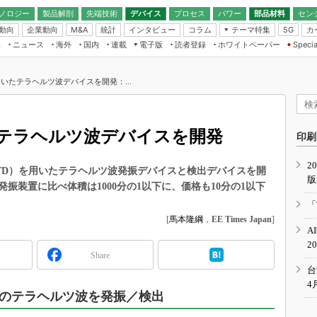
ノロジー
製品解剖
先端技術
デバイス
プロセス
パワー
部品材料
セン
動向
企業動向
統計
インタビュー
コラム
テーマ特集
カ
M&A
5G
ギー
ナログ
無線
集
ニュース
海外
国内
連載
電子版
読者登録
ホワイトペーパー
Specia
フィジカルAI
IoT・エッジコ
モリ
EXPO
Microchip情報
ストレージ通信
EE Times Japan×EDN Japan統合電
エッジAI
子版
I
SEMICON Japan
用いたテラヘルツ波デバイスを開発：...
デバイス通信
パワーエレクトロニクス
電子ブックレット
イコン
CEATEC
のナノフォーカス
半導体後工程
GA
EdgeTech＋
業界スコープ
たテラヘルツ波デバイスを開発
読者調査（EE Times Research）
印刷
TECHNO-FRONT
のエレ・組み込みプレイバ
カーボンニュートラル
2
人とくるま展
TD）を用いたテラヘルツ波発振デバイスと検出デバイスを開
版
IoT
直前エンジニアの社会人大
振装置に比べ体積は1000分の1以下に、価格も10分の1以下
電源設計（EDN Japan）
「
数字」で回してみよう
[
馬本隆綱
，
EE Times Japan
]
エレクトロニクス入門（EDN
A
Japan）
ード ～Behind the
2
rd
Share
年で起こったこと、次の10年
台
こと
4
0μWのテラヘルツ波を発振／検出
で探るアジアの新トレンド