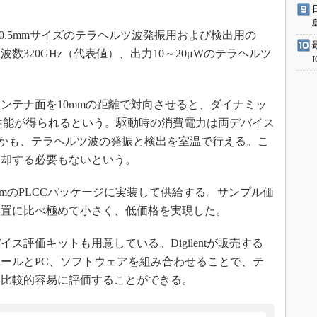
。
0.5mmサイズのテラヘルツ波発振用および検出用の
数320GHz（代表値）、出力10～20μWのテラヘルツ
テナ面を10mmの距離で対向させると、ダイナミッ
出性能が得られるという。駆動時の消費電力は両デバイス
しかも、テラヘルツ波の発振と検出を室温で行える。こ
冷却する必要もないという。
3mmのPLCCパッケージに実装して供給する。サンプル価
装置に比べ極めて小さく、低価格を実現した。
ス評価キットも用意している。Digilentが販売する
などの計測ツールとPC、ソフトウェアを組み合わせることで、テ
を比較的容易に評価することができる。