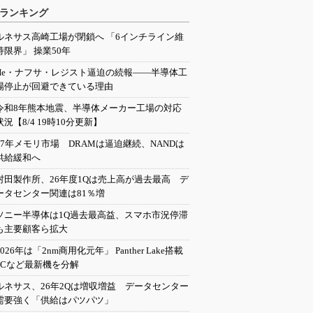
ランキング
ルネサス高崎工場が閉鎖へ 「6インチライン維
持限界」 操業50年
He・ナフサ・レジスト逼迫の続報――半導体工
場停止が回避できている理由
令和8年熊本地震、半導体メーカー工場の対応
状況【8/4 19時10分更新】
27年メモリ市場 DRAMは逼迫継続、NANDは
供給緩和へ
村田製作所、26年度1Qは売上高が過去最高 デ
ータセンター関連は81％増
ソニー半導体は1Q過去最高益、スマホ市況停滞
も主要顧客ら拡大
2026年は「2nm商用化元年」 Panther Lake搭載
PCなど最新機を分解
ルネサス、26年2Qは増収増益 データセンター
需要強く「供給はパツパツ」