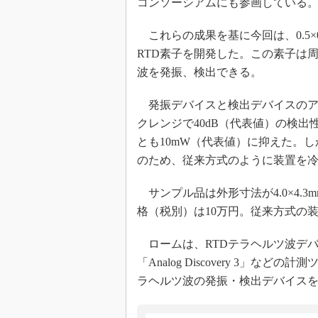
コンソーシアムにも参画している
これらの成果を基に今回は、0.5×
RTD素子を開発した。この素子は周波
波を発振、検出できる。
発振デバイスと検出デバイスのアン
クレンジで40dB（代表値）の検
とも10mW（代表値）に抑えた。
のため、従来方式のように装置を
サンプル品は外形寸法が4.0×4.
格（税別）は10万円。従来方式の
ロームは、RTDテラヘルツ波デバイ
「Analog Discovery 3」
ラヘルツ波の発振・検出デバイス