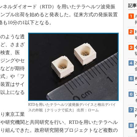
術を知る
記事
トンネルダイオード（RTD）を用いたテラヘルツ波発振
エンジニア”が仕掛けた社内
サンプル出荷を始めると発表した。従来方式の発振装置
念の180日
格も10分の1以下となる。
ションは日本を救うのか
IoT通信
のような透
など、さまざ
ナリスト「未来展望」
壊検査、医
愛されないエンジニア」の
行動論
ージングやセ
用などが期待
方式」や「フ
の装置はサイ
円以上になる
RTDを用いたテラヘルツ波発振デバイスと検出デバイ
スの外観［クリックで拡大］ 出所：ローム
より東京工業
や研究機関と共同研究を行い、RTDを用いたテラヘル
取り組んできた。政府研究開発プロジェクトなど複数の