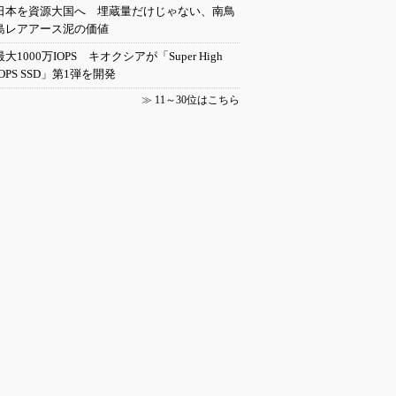
日本を資源大国へ 埋蔵量だけじゃない、南鳥
島レアアース泥の価値
最大1000万IOPS キオクシアが「Super High
IOPS SSD」第1弾を開発
≫
11～30位はこちら