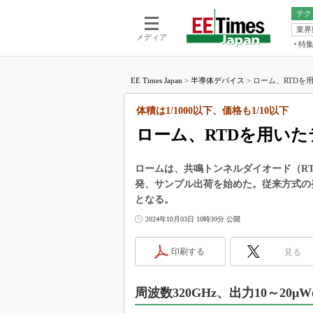
テク
業界
電池／エネル
ア
メディア
特
メ
福田昭の
LS
EE Times Japan
>
半導体デバイス
>
ローム、RTDを
福田昭の
マ
湯之上隆
体積は1/1000以下、価格も1/10以下
FP
大山聡の
ローム、RTDを用い
大原雄介
ック
ロームは、共鳴トンネルダイオード（R
リタイア
発、サンプル出荷を始めた。従来方式の発
学漂流記
となる。
世界を「
2024年10月03日 10時30分 公開
踊るバズワ
Buzzwo
印刷する
見る
この10
で起こる
周波数320GHz、出力10～2
製品分解