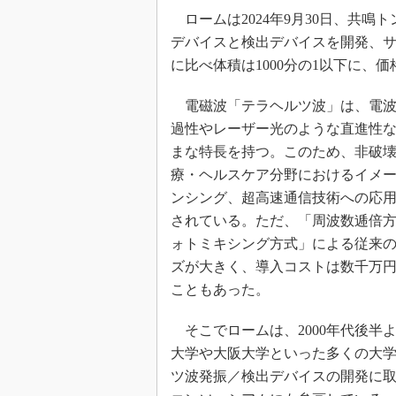
光伝送技
ロームは2024年9月30日、共鳴
“異端児
デバイスと検出デバイスを開発、
改革、執
に比べ体積は1000分の1以下に、価
イノベー
JASA発
電磁波「テラヘルツ波」は、電波
過性やレーザー光のような直進性
IHSア
まな特長を持つ。このため、非破
「英語に
ための新
療・ヘルスケア分野におけるイメ
ンシング、超高速通信技術への応
されている。ただ、「周波数逓倍
ォトミキシング方式」による従来
ズが大きく、導入コストは数千万
こともあった。
そこでロームは、2000年代後半
大学や大阪大学といった多くの大学
ツ波発振／検出デバイスの開発に